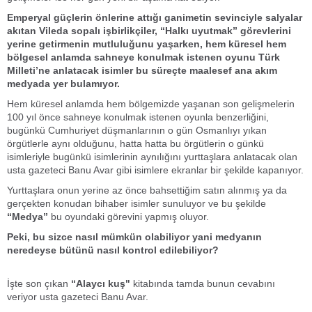
Emperyal güçlerin önlerine attığı ganimetin sevinciyle salyalar
akıtan Vileda sopalı işbirlikçiler, “Halkı uyutmak” görevlerini
yerine getirmenin mutluluğunu yaşarken, hem küresel hem
bölgesel anlamda sahneye konulmak istenen oyunu Türk
Milleti’ne anlatacak isimler bu süreçte maalesef ana akım
medyada yer bulamıyor.
Hem küresel anlamda hem bölgemizde yaşanan son gelişmelerin
100 yıl önce sahneye konulmak istenen oyunla benzerliğini,
bugünkü Cumhuriyet düşmanlarının o gün Osmanlıyı yıkan
örgütlerle aynı olduğunu, hatta hatta bu örgütlerin o günkü
isimleriyle bugünkü isimlerinin aynılığını yurttaşlara anlatacak olan
usta gazeteci Banu Avar gibi isimlere ekranlar bir şekilde kapanıyor.
Yurttaşlara onun yerine az önce bahsettiğim satın alınmış ya da
gerçekten konudan bihaber isimler sunuluyor ve bu şekilde
“Medya”
bu oyundaki görevini yapmış oluyor.
Peki, bu sizce nasıl mümkün olabiliyor yani medyanın
neredeyse bütünü nasıl kontrol edilebiliyor?
İşte son çıkan
“Alaycı kuş"
kitabında tamda bunun cevabını
veriyor usta gazeteci Banu Avar.