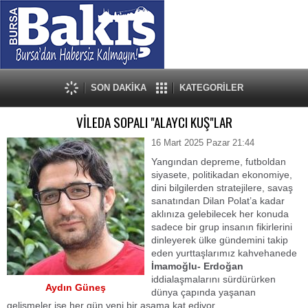
SON DAKİKA
KATEGORİLER
VİLEDA SOPALI "ALAYCI KUŞ"LAR
16 Mart 2025 Pazar 21:44
Yangından depreme, futboldan
siyasete, politikadan ekonomiye,
dini bilgilerden stratejilere, savaş
sanatından Dilan Polat’a kadar
aklınıza gelebilecek her konuda
sadece bir grup insanın fikirlerini
dinleyerek ülke gündemini takip
eden yurttaşlarımız kahvehanede
İmamoğlu- Erdoğan
iddialaşmalarını sürdürürken
Aydın Güneş
dünya çapında yaşanan
gelişmeler ise her gün yeni bir aşama kat ediyor.