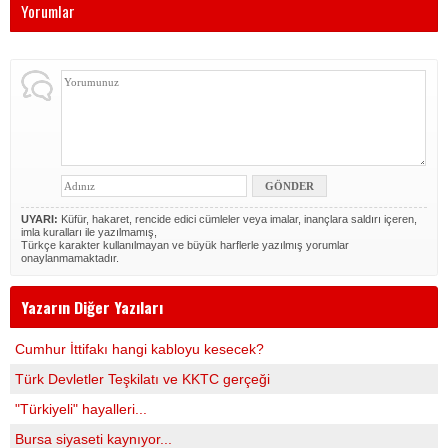
Yorumlar
UYARI:
Küfür, hakaret, rencide edici cümleler veya imalar, inançlara saldırı içeren,
imla kuralları ile yazılmamış,
Türkçe karakter kullanılmayan ve büyük harflerle yazılmış yorumlar
onaylanmamaktadır.
Yazarın Diğer Yazıları
Cumhur İttifakı hangi kabloyu kesecek?
Türk Devletler Teşkilatı ve KKTC gerçeği
"Türkiyeli" hayalleri...
Bursa siyaseti kaynıyor...