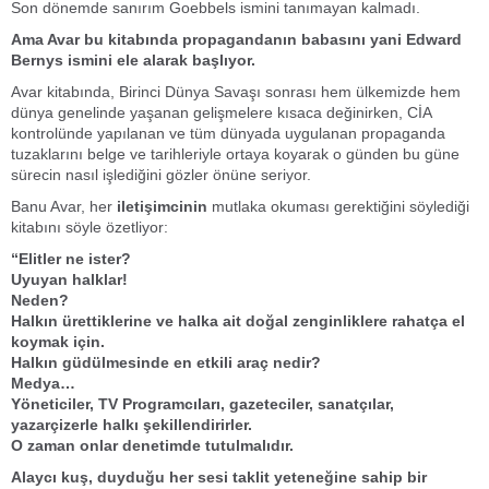
Son dönemde sanırım Goebbels ismini tanımayan kalmadı.
Ama Avar bu kitabında propagandanın babasını yani Edward
Bernys ismini ele alarak başlıyor.
Avar kitabında, Birinci Dünya Savaşı sonrası hem ülkemizde hem
dünya genelinde yaşanan gelişmelere kısaca değinirken, CİA
kontrolünde yapılanan ve tüm dünyada uygulanan propaganda
tuzaklarını belge ve tarihleriyle ortaya koyarak o günden bu güne
sürecin nasıl işlediğini gözler önüne seriyor.
Banu Avar, her
iletişimcinin
mutlaka okuması gerektiğini söylediği
kitabını söyle özetliyor:
“Elitler ne ister?
Uyuyan halklar!
Neden?
Halkın ürettiklerine ve halka ait doğal zenginliklere rahatça el
koymak için.
Halkın güdülmesinde en etkili araç nedir?
Medya…
Yöneticiler, TV Programcıları, gazeteciler, sanatçılar,
yazarçizerle halkı şekillendirirler.
O zaman onlar denetimde tutulmalıdır.
Alaycı kuş, duyduğu her sesi taklit yeteneğine sahip bir