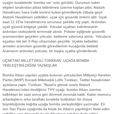
uçağın tuvaletinde 'bomba var' notu görüldü. Durumun kabin
ekipleri tarafından pilota bildirilmesi üzerine kaptan pilot, Atatürk
Havalimanı hava trafik kontrol kulesi görevlileriyle irtibata geçti.
Atatürk Havalimanı yetkilileri, uçak için güvenlik önlemi aldı. Uçak
saat 12.15'te havalimanına sorunsuz şekilde iniş yaptı. Ardından
uçak güvenli bölgeye çekildi. Yolcular uçaktan indirilmesinin
ardından otobüslerle terminale alındı. Polisler eşliğinde güvenlik
aramasından geçirilen yolcular, bekleme salonuna alındı. Yolcuların
eşyaları tek tek X-Ray cihazından geçirildi. Uçakta bebekler,
anneleri aranırken güvenlik görevlilerinin kucağında bekledi.
Aramanın ardından yolcular, bir başka uçakla gönderilecek.
UÇAKTAKİ MİLLETVİKİLİ TÜRKKAN: UÇAĞA BOMBA
YERLEŞTİRİLDİĞİNİ YAZMIŞLAR
Bomba ihbarı yapılan uçakta bulunan yolculardan Milliyetçi Hareket
Partisi (MHP) Kocaeli Milletvekili Lütfü Türkkan, Twitter hesabından
açıklama yaptı. Türkkan, "Basel'e gitmek üzere Atatürk
Havalimanı'ndan bindiğimiz THY uçağı, bomba ihbarı üzerine
kalktıktan bir saat sonra geri dönmek zorunda kaldı. Kabin memuru
arkadaşların arka taraftaki tuvalette buldukları bir dosya
büyüklüğünde kağıtta uçağa bomba yerleştirdiğini yazmışlar. En
son Sao Paulo uçağında da böyle bir ihbarın yapıldığını ifade eden
yetkililer, son dönemde bu tip ihbarların arttığını ifade ettiler.