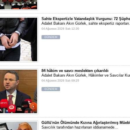
Sahte Ekspertizle Vatandaşlık Vurgunu: 72 Şüphe
Adalet Bakanı Akın Gürlek, sahte ekspertiz raporları.
04 Ağustos 2026 Salı 12:30
GÜNDEM
84 hâkim ve savcı meslekten çıkarıldı
Adalet Bakanı Akın Gürlek, Hâkimler ve Savcılar Kur
04 Ağustos 2026 Salı 09:25
GÜNDEM
Güllü'nün Ölümünde Kızına Ağırlaştırılmış Müebb
Savcılık tarafından hazırlanan iddianamede...