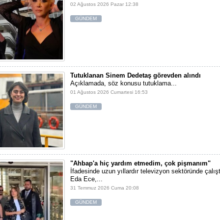
02 Ağustos 2026 Pazar 12:38
GÜNDEM
Tutuklanan Sinem Dedetaş görevden alındı
Açıklamada, söz konusu tutuklama...
01 Ağustos 2026 Cumartesi 16:53
GÜNDEM
"Ahbap'a hiç yardım etmedim, çok pişmanım"
İfadesinde uzun yıllardır televizyon sektöründe çalışt
Eda Ece,...
31 Temmuz 2026 Cuma 20:08
GÜNDEM