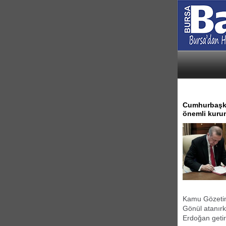
Cumhurbaşka
önemli kurum
Kamu Gözetim
Gönül atanırk
Erdoğan getiri