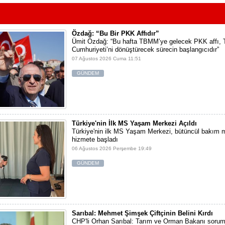
Özdağ: “Bu Bir PKK Affıdır”
Ümit Özdağ: “Bu hafta TBMM’ye gelecek PKK affı, 
Cumhuriyeti’ni dönüştürecek sürecin başlangıcıdır”
07 Ağustos 2026 Cuma 11:51
GÜNDEM
Türkiye'nin İlk MS Yaşam Merkezi Açıldı
Türkiye'nin ilk MS Yaşam Merkezi, bütüncül bakım m
hizmete başladı
06 Ağustos 2026 Perşembe 19:49
GÜNDEM
Sarıbal: Mehmet Şimşek Çiftçinin Belini Kırdı
CHP'li Orhan Sarıbal: Tarım ve Orman Bakanı sorum