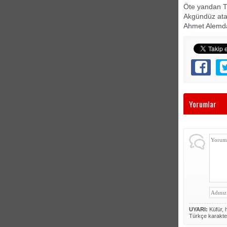
Öte yandan T
Akgündüz atan
Ahmet Alemdar
Yorumlar
UYARI:
Küfür, h
Türkçe karakte