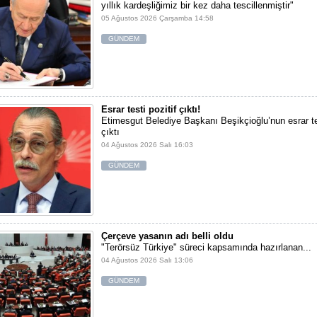
yıllık kardeşliğimiz bir kez daha tescillenmiştir"
05 Ağustos 2026 Çarşamba 14:58
GÜNDEM
Esrar testi pozitif çıktı!
Etimesgut Belediye Başkanı Beşikçioğlu’nun esrar tes
çıktı
04 Ağustos 2026 Salı 16:03
GÜNDEM
Çerçeve yasanın adı belli oldu
"Terörsüz Türkiye" süreci kapsamında hazırlanan...
04 Ağustos 2026 Salı 13:06
GÜNDEM