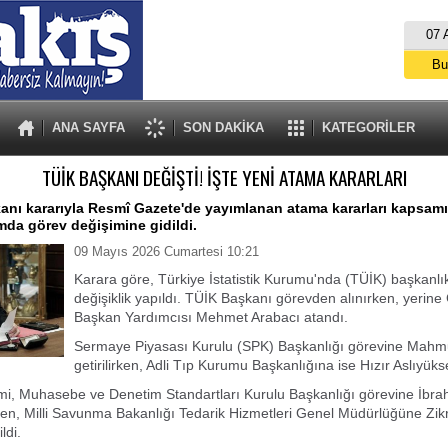
07 
Bu
İs
A
ANA SAYFA
SON DAKİKA
KATEGORİLER
TÜİK BAŞKANI DEĞİŞTİ! İŞTE YENİ ATAMA KARARLARI
nı kararıyla Resmî Gazete'de yayımlanan atama kararları kapsam
da görev değişimine gidildi.
09 Mayıs 2026 Cumartesi 10:21
Karara göre, Türkiye İstatistik Kurumu'nda (TÜİK) başkanlı
değişiklik yapıldı. TÜİK Başkanı görevden alınırken, yerine 
Başkan Yardımcısı Mehmet Arabacı atandı.
Sermaye Piyasası Kurulu (SPK) Başkanlığı görevine Mahm
getirilirken, Adli Tıp Kurumu Başkanlığına ise Hızır Aslıyüks
i, Muhasebe ve Denetim Standartları Kurulu Başkanlığı görevine İbr
en, Milli Savunma Bakanlığı Tedarik Hizmetleri Genel Müdürlüğüne Zikr
ldi.