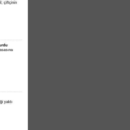
 çiftçinin
turdu
masasına
ği yaktı