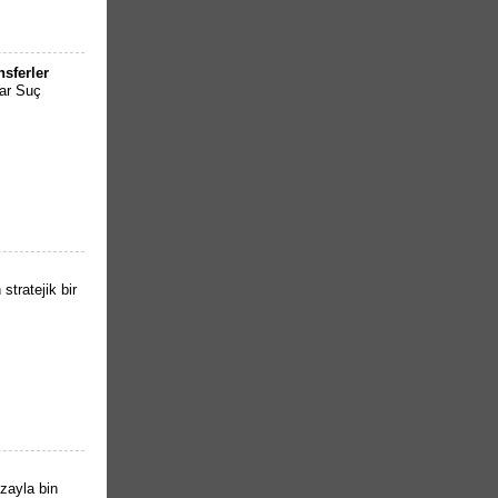
sferler
lar Suç
stratejik bir
zayla bin