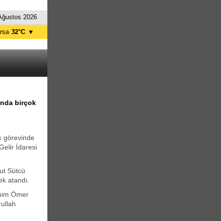
Ağustos 2026
rsa
32°C
▼
tanbul
30°C
nkara
33°C
ında birçok
k görevinde
Gelir İdaresi
ut Sütcü
ek atandı.
ahim Ömer
ullah