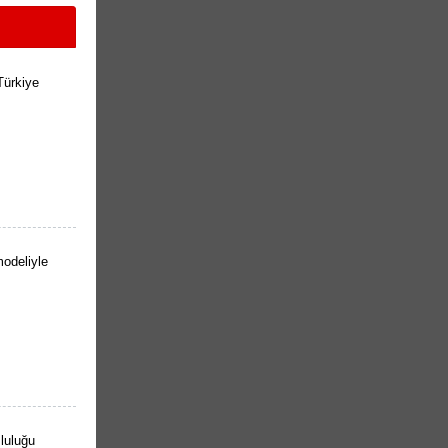
Türkiye
odeliyle
luluğu