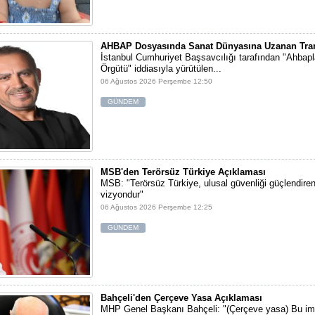
AHBAP Dosyasında Sanat Dünyasına Uzanan Tran
İstanbul Cumhuriyet Başsavcılığı tarafından "Ahbap
Örgütü" iddiasıyla yürütülen...
06 Ağustos 2026 Perşembe 12:50
GÜNDEM
MSB'den Terörsüz Türkiye Açıklaması
MSB: "Terörsüz Türkiye, ulusal güvenliği güçlendiren 
vizyondur"
06 Ağustos 2026 Perşembe 12:25
GÜNDEM
Bahçeli'den Çerçeve Yasa Açıklaması
MHP Genel Başkanı Bahçeli: "(Çerçeve yasa) Bu im