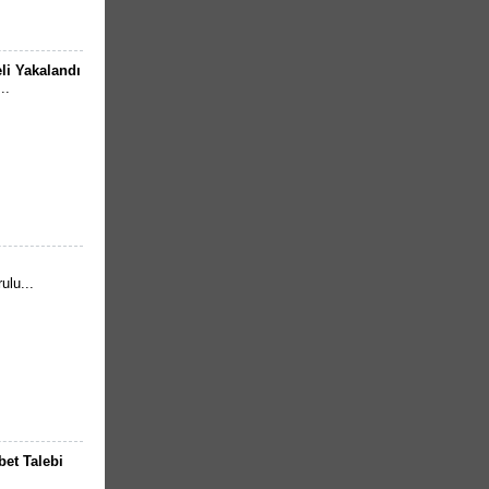
li Yakalandı
..
ulu...
et Talebi