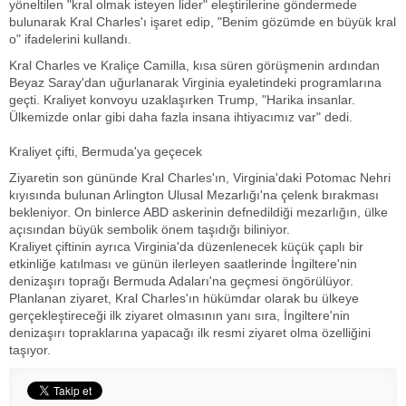
yöneltilen "kral olmak isteyen lider" eleştirilerine göndermede
bulunarak Kral Charles'ı işaret edip, "Benim gözümde en büyük kral
o" ifadelerini kullandı.
Kral Charles ve Kraliçe Camilla, kısa süren görüşmenin ardından
Beyaz Saray'dan uğurlanarak Virginia eyaletindeki programlarına
geçti. Kraliyet konvoyu uzaklaşırken Trump, "Harika insanlar.
Ülkemizde onlar gibi daha fazla insana ihtiyacımız var" dedi.
Kraliyet çifti, Bermuda'ya geçecek
Ziyaretin son gününde Kral Charles'ın, Virginia'daki Potomac Nehri
kıyısında bulunan Arlington Ulusal Mezarlığı'na çelenk bırakması
bekleniyor. On binlerce ABD askerinin defnedildiği mezarlığın, ülke
açısından büyük sembolik önem taşıdığı biliniyor.
Kraliyet çiftinin ayrıca Virginia'da düzenlenecek küçük çaplı bir
etkinliğe katılması ve günün ilerleyen saatlerinde İngiltere'nin
denizaşırı toprağı Bermuda Adaları'na geçmesi öngörülüyor.
Planlanan ziyaret, Kral Charles'ın hükümdar olarak bu ülkeye
gerçekleştireceği ilk ziyaret olmasının yanı sıra, İngiltere'nin
denizaşırı topraklarına yapacağı ilk resmi ziyaret olma özelliğini
taşıyor.