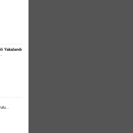
li Yakalandı
..
ulu...