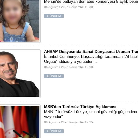
Mersin’de patlayan domates konservesi 9 aylık bebe
06 Ağustos 2026 Perşembe 19:30
GÜNDEM
AHBAP Dosyasında Sanat Dünyasına Uzanan Tran
İstanbul Cumhuriyet Başsavcılığı tarafından "Ahbap
Örgütü" iddiasıyla yürütülen...
06 Ağustos 2026 Perşembe 12:50
GÜNDEM
MSB'den Terörsüz Türkiye Açıklaması
MSB: "Terörsüz Türkiye, ulusal güvenliği güçlendiren 
vizyondur"
06 Ağustos 2026 Perşembe 12:25
GÜNDEM