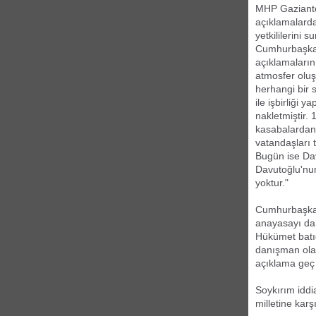
MHP Gaziantep
açıklamalarda
yetkililerini 
Cumhurbaşkan
açıklamaların
atmosfer oluş
herhangi bir 
ile işbirliği
nakletmiştir.
kasabalardan 
vatandaşları 
Bugün ise Davu
Davutoğlu'nun 
yoktur."
Cumhurbaşkan
anayasayı da 
Hükümet batıd
danışman ola
açıklama geç b
Soykırım iddi
milletine karş