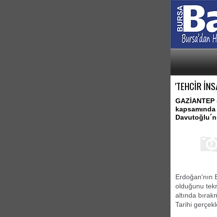
'TEHCİR İN
GAZİANTEP - 
kapsamında y
Davutoğlu´n
Erdoğan'nın B
olduğunu tekr
altında bırakm
Tarihi gerçekle