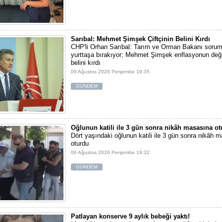
Sarıbal: Mehmet Şimşek Çiftçinin Belini Kırdı
CHP'li Orhan Sarıbal: Tarım ve Orman Bakanı sorum
yurttaşa bırakıyor; Mehmet Şimşek enflasyonun değil,
belini kırdı
06 Ağustos 2026 Perşembe 19:35
GÜNDEM
Oğlunun katili ile 3 gün sonra nikâh masasına o
Dört yaşındaki oğlunun katili ile 3 gün sonra nikâh 
oturdu
06 Ağustos 2026 Perşembe 19:32
GÜNDEM
Patlayan konserve 9 aylık bebeği yaktı!