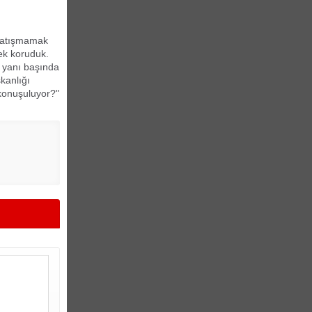
 çatışmamak
rek koruduk.
n yanı başında
şkanlığı
konuşuluyor?"