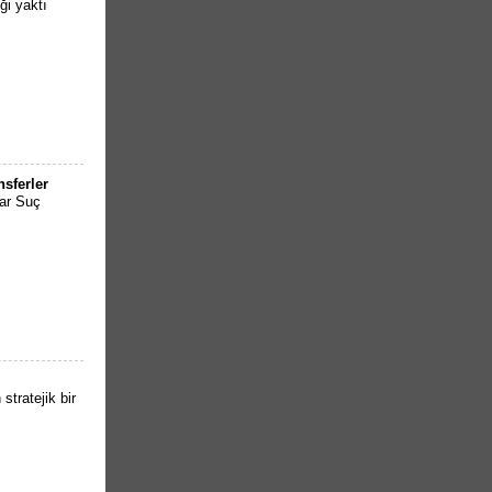
ği yaktı
sferler
lar Suç
stratejik bir