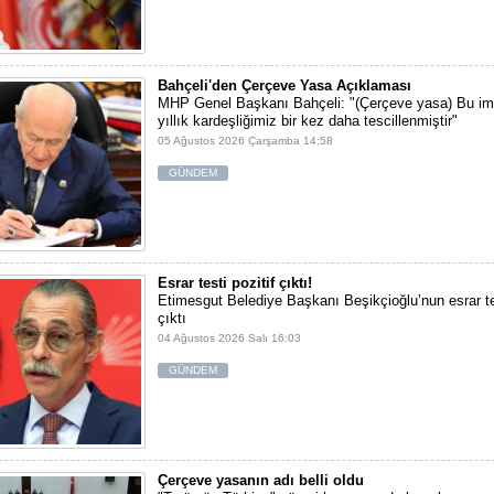
Bahçeli'den Çerçeve Yasa Açıklaması
MHP Genel Başkanı Bahçeli: "(Çerçeve yasa) Bu im
yıllık kardeşliğimiz bir kez daha tescillenmiştir"
05 Ağustos 2026 Çarşamba 14:58
GÜNDEM
Esrar testi pozitif çıktı!
Etimesgut Belediye Başkanı Beşikçioğlu’nun esrar tes
çıktı
04 Ağustos 2026 Salı 16:03
GÜNDEM
Çerçeve yasanın adı belli oldu