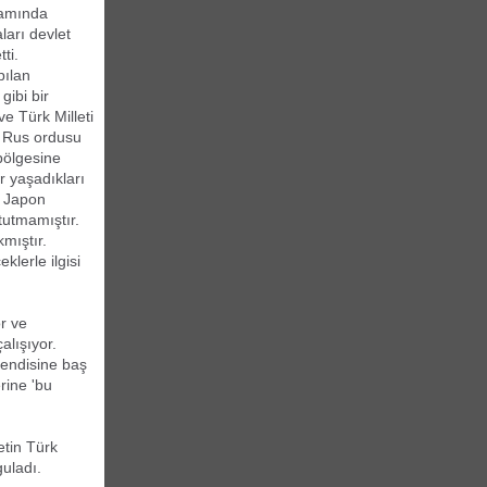
samında
ları devlet
ti.
ılan
gibi bir
e Türk Milleti
e Rus ordusu
 bölgesine
r yaşadıkları
, Japon
tutmamıştır.
kmıştır.
klerle ilgisi
r ve
alışıyor.
kendisine baş
rine 'bu
etin Türk
guladı.