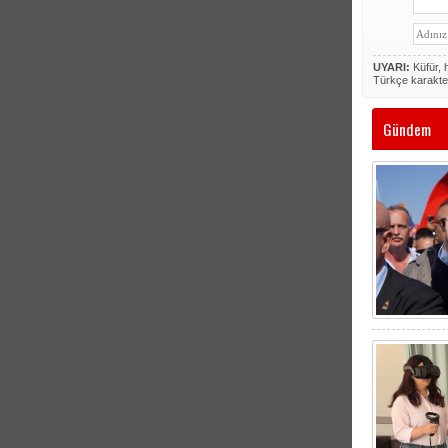
UYARI:
Küfür, h
Türkçe karakte
Gündem