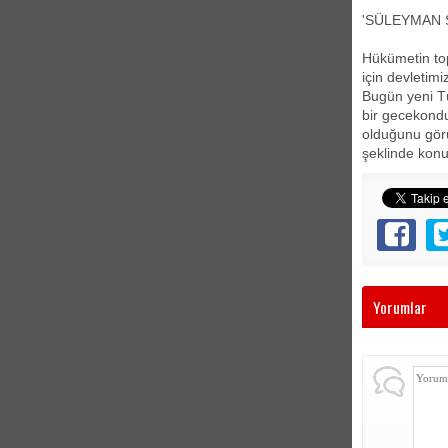
'SÜLEYMAN 
Hükümetin top
için devletim
Bugün yeni Tü
bir gecekondu 
olduğunu görü
şeklinde kon
Yorumlar