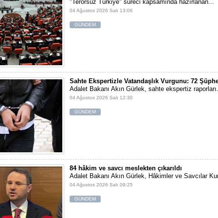
"Terörsüz Türkiye" süreci kapsamında hazırlanan...
04 Ağustos 2026 Salı 13:06
GÜNDEM
Sahte Ekspertizle Vatandaşlık Vurgunu: 72 Şüphe
Adalet Bakanı Akın Gürlek, sahte ekspertiz raporları.
04 Ağustos 2026 Salı 12:30
GÜNDEM
84 hâkim ve savcı meslekten çıkarıldı
Adalet Bakanı Akın Gürlek, Hâkimler ve Savcılar Kur
04 Ağustos 2026 Salı 09:25
GÜNDEM