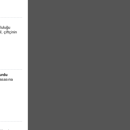
luluğu
 çiftçinin
turdu
masasına