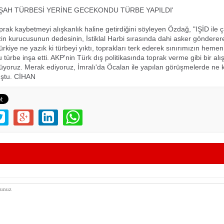
ŞAH TÜRBESİ YERİNE GECEKONDU TÜRBE YAPILDI'
rak kaybetmeyi alışkanlık haline getirdiğini söyleyen Özdağ, "IŞİD ile
izin kurucusunun dedesinin, İstiklal Harbi sırasında dahi asker göndere
rkiye ne yazık ki türbeyi yıktı, toprakları terk ederek sınırımızın heme
türbe inşa etti. AKP'nin Türk dış politikasında toprak verme gibi bir alı
yoruz. Merak ediyoruz, İmralı'da Öcalan ile yapılan görüşmelerde ne 
uştu. CİHAN