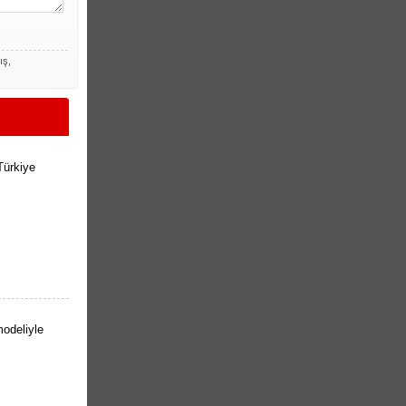
ış,
Türkiye
odeliyle