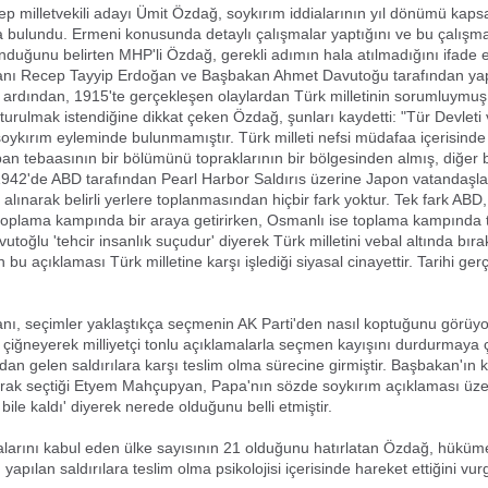
 milletvekili adayı Ümit Özdağ, soykırım iddialarının yıl dönümü kap
 bulundu. Ermeni konusunda detaylı çalışmalar yaptığını ve bu çalışma
sunduğunu belirten MHP'li Özdağ, gerekli adımın hala atılmadığını ifade et
ı Recep Tayyip Erdoğan ve Başbakan Ahmet Davutoğu tarafından yap
 ardından, 1915'te gerçekleşen olaylardan Türk milletinin sorumluymuş 
turulmak istendiğine dikkat çeken Özdağ, şunları kaydetti: "Tür Devleti v
soykırım eyleminde bulunmamıştır. Türk milleti nefsi müdafaa içerisind
 yapan tebaasının bir bölümünü topraklarının bir bölgesinden almış, diğer
 1942'de ABD tarafından Pearl Harbor Saldırıs üzerine Japon vatandaşla
alınarak belirli yerlere toplanmasından hiçbir fark yoktur. Tek fark ABD
toplama kampında bir araya getirirken, Osmanlı ise toplama kampında 
toğlu 'tehcir insanlık suçudur' diyerek Türk milletini vebal altında bıra
bu açıklaması Türk milletine karşı işlediği siyasal cinayettir. Tarihi gerçe
ı, seçimler yaklaştıkça seçmenin AK Parti'den nasıl koptuğunu görüyo
çiğneyerek milliyetçi tonlu açıklamalarla seçmen kayışını durdurmaya ç
an gelen saldırılara karşı teslim olma sürecine girmiştir. Başbakan'ın 
rak seçtiği Etyem Mahçupyan, Papa'nın sözde soykırım açıklaması üze
ile kaldı' diyerek nerede olduğunu belli etmiştir.
alarını kabul eden ülke sayısının 21 olduğunu hatırlatan Özdağ, hüküm
ı yapılan saldırılara teslim olma psikolojisi içerisinde hareket ettiğini vur