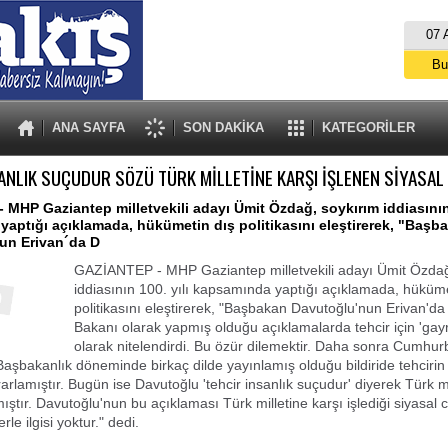
07 
Bu
İs
A
ANA SAYFA
SON DAKİKA
KATEGORİLER
SANLIK SUÇUDUR SÖZÜ TÜRK MİLLETİNE KARŞI İŞLENEN SİYASAL 
MHP Gaziantep milletvekili adayı Ümit Özdağ, soykırım iddiasının 
aptığı açıklamada, hükümetin dış politikasını eleştirerek, "Başb
un Erivan´da D
GAZİANTEP - MHP Gaziantep milletvekili adayı Ümit Özdağ
iddiasının 100. yılı kapsamında yaptığı açıklamada, hüküme
politikasını eleştirerek, "Başbakan Davutoğlu'nun Erivan'da 
Bakanı olarak yapmış olduğu açıklamalarda tehcir için 'gayr
olarak nitelendirdi. Bu özür dilemektir. Daha sonra Cumhu
aşbakanlık döneminde birkaç dilde yayınlamış olduğu bildiride tehcirin 
arlamıştır. Bugün ise Davutoğlu 'tehcir insanlık suçudur' diyerek Türk mi
ıştır. Davutoğlu'nun bu açıklaması Türk milletine karşı işlediği siyasal ci
rle ilgisi yoktur." dedi.