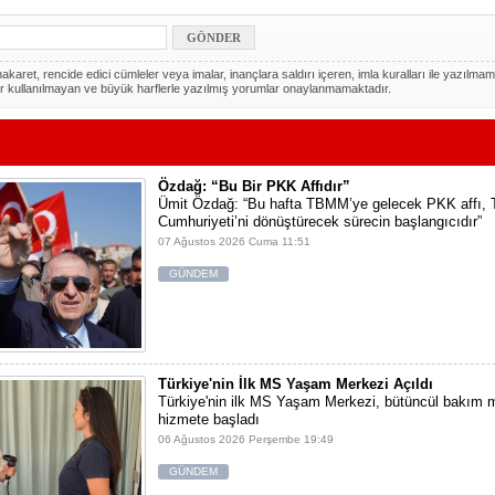
akaret, rencide edici cümleler veya imalar, inançlara saldırı içeren, imla kuralları ile yazılmam
r kullanılmayan ve büyük harflerle yazılmış yorumlar onaylanmamaktadır.
Özdağ: “Bu Bir PKK Affıdır”
Ümit Özdağ: “Bu hafta TBMM’ye gelecek PKK affı, 
Cumhuriyeti’ni dönüştürecek sürecin başlangıcıdır”
07 Ağustos 2026 Cuma 11:51
GÜNDEM
Türkiye'nin İlk MS Yaşam Merkezi Açıldı
Türkiye'nin ilk MS Yaşam Merkezi, bütüncül bakım m
hizmete başladı
06 Ağustos 2026 Perşembe 19:49
GÜNDEM