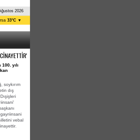
Ağustos 2026
rsa
33°C
▼
tanbul
30°C
nkara
34°C
CİNAYETTİR'
100. yılı
akan
, soykırım
tin dış
Dışişleri
iinsani'
rbaşkanı
gayriinsani
lletini vebal
nayettir.