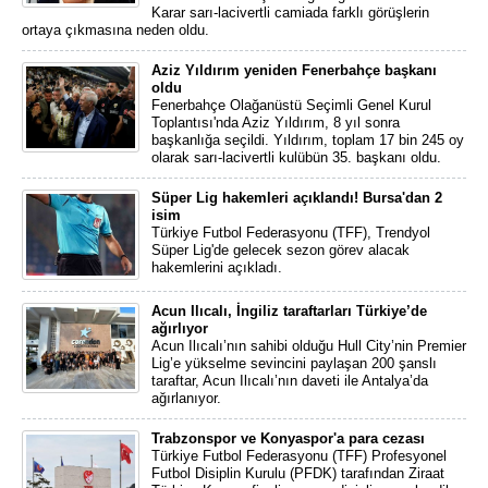
Karar sarı-lacivertli camiada farklı görüşlerin
ortaya çıkmasına neden oldu.
Aziz Yıldırım yeniden Fenerbahçe başkanı
oldu
Fenerbahçe Olağanüstü Seçimli Genel Kurul
Toplantısı'nda Aziz Yıldırım, 8 yıl sonra
başkanlığa seçildi. Yıldırım, toplam 17 bin 245 oy
olarak sarı-lacivertli kulübün 35. başkanı oldu.
Süper Lig hakemleri açıklandı! Bursa'dan 2
isim
Türkiye Futbol Federasyonu (TFF), Trendyol
Süper Lig'de gelecek sezon görev alacak
hakemlerini açıkladı.
Acun Ilıcalı, İngiliz taraftarları Türkiye’de
ağırlıyor
Acun Ilıcalı’nın sahibi olduğu Hull City’nin Premier
Lig’e yükselme sevincini paylaşan 200 şanslı
taraftar, Acun Ilıcalı’nın daveti ile Antalya’da
ağırlanıyor.
Trabzonspor ve Konyaspor'a para cezası
Türkiye Futbol Federasyonu (TFF) Profesyonel
Futbol Disiplin Kurulu (PFDK) tarafından Ziraat