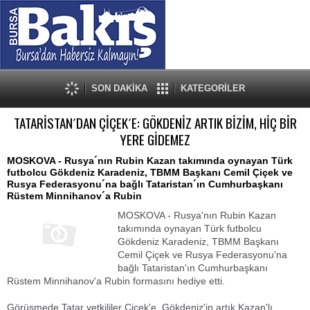
SON DAKİKA
KATEGORİLER
TATARİSTAN´DAN ÇİÇEK´E: GÖKDENİZ ARTIK BİZİM, HİÇ BİR
YERE GİDEMEZ
MOSKOVA - Rusya´nın Rubin Kazan takımında oynayan Türk
futbolcu Gökdeniz Karadeniz, TBMM Başkanı Cemil Çiçek ve
Rusya Federasyonu´na bağlı Tataristan´ın Cumhurbaşkanı
Rüstem Minnihanov´a Rubin
MOSKOVA - Rusya'nın Rubin Kazan
takımında oynayan Türk futbolcu
Gökdeniz Karadeniz, TBMM Başkanı
Cemil Çiçek ve Rusya Federasyonu'na
bağlı Tataristan'ın Cumhurbaşkanı
Rüstem Minnihanov'a Rubin formasını hediye etti.
Görüşmede Tatar yetkililer Çiçek'e, Gökdeniz'in artık Kazan'lı