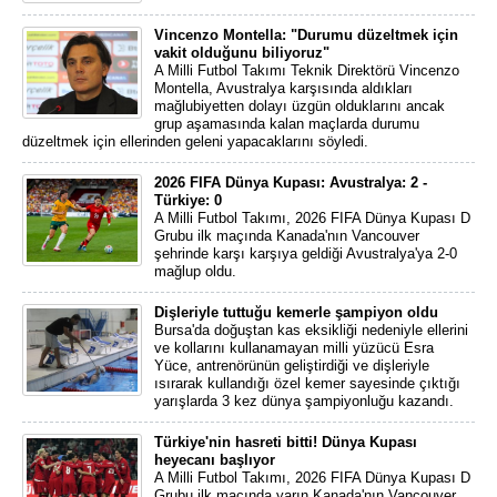
Vincenzo Montella: "Durumu düzeltmek için
vakit olduğunu biliyoruz"
A Milli Futbol Takımı Teknik Direktörü Vincenzo
Montella, Avustralya karşısında aldıkları
mağlubiyetten dolayı üzgün olduklarını ancak
grup aşamasında kalan maçlarda durumu
düzeltmek için ellerinden geleni yapacaklarını söyledi.
2026 FIFA Dünya Kupası: Avustralya: 2 -
Türkiye: 0
A Milli Futbol Takımı, 2026 FIFA Dünya Kupası D
Grubu ilk maçında Kanada'nın Vancouver
şehrinde karşı karşıya geldiği Avustralya'ya 2-0
mağlup oldu.
Dişleriyle tuttuğu kemerle şampiyon oldu
Bursa'da doğuştan kas eksikliği nedeniyle ellerini
ve kollarını kullanamayan milli yüzücü Esra
Yüce, antrenörünün geliştirdiği ve dişleriyle
ısırarak kullandığı özel kemer sayesinde çıktığı
yarışlarda 3 kez dünya şampiyonluğu kazandı.
Türkiye'nin hasreti bitti! Dünya Kupası
heyecanı başlıyor
A Milli Futbol Takımı, 2026 FIFA Dünya Kupası D
Grubu ilk maçında yarın Kanada'nın Vancouver