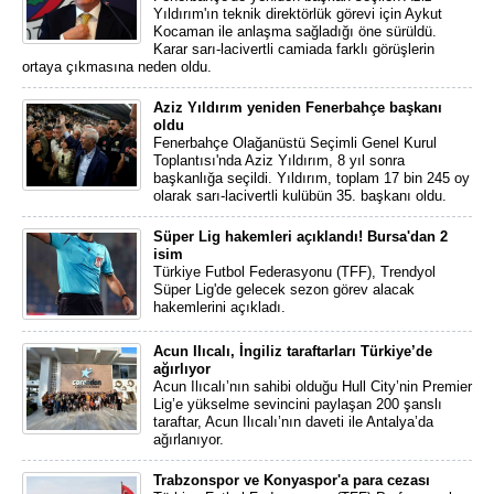
Yıldırım'ın teknik direktörlük görevi için Aykut
Kocaman ile anlaşma sağladığı öne sürüldü.
Karar sarı-lacivertli camiada farklı görüşlerin
ortaya çıkmasına neden oldu.
Aziz Yıldırım yeniden Fenerbahçe başkanı
oldu
Fenerbahçe Olağanüstü Seçimli Genel Kurul
Toplantısı'nda Aziz Yıldırım, 8 yıl sonra
başkanlığa seçildi. Yıldırım, toplam 17 bin 245 oy
olarak sarı-lacivertli kulübün 35. başkanı oldu.
Süper Lig hakemleri açıklandı! Bursa'dan 2
isim
Türkiye Futbol Federasyonu (TFF), Trendyol
Süper Lig'de gelecek sezon görev alacak
hakemlerini açıkladı.
Acun Ilıcalı, İngiliz taraftarları Türkiye’de
ağırlıyor
Acun Ilıcalı’nın sahibi olduğu Hull City’nin Premier
Lig’e yükselme sevincini paylaşan 200 şanslı
taraftar, Acun Ilıcalı’nın daveti ile Antalya’da
ağırlanıyor.
Trabzonspor ve Konyaspor'a para cezası