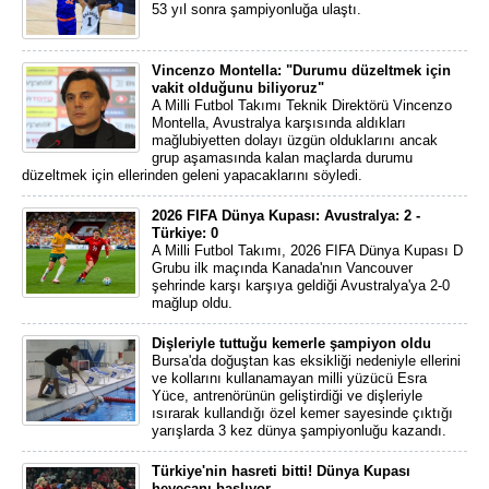
53 yıl sonra şampiyonluğa ulaştı.
Vincenzo Montella: "Durumu düzeltmek için
vakit olduğunu biliyoruz"
A Milli Futbol Takımı Teknik Direktörü Vincenzo
Montella, Avustralya karşısında aldıkları
mağlubiyetten dolayı üzgün olduklarını ancak
grup aşamasında kalan maçlarda durumu
düzeltmek için ellerinden geleni yapacaklarını söyledi.
2026 FIFA Dünya Kupası: Avustralya: 2 -
Türkiye: 0
A Milli Futbol Takımı, 2026 FIFA Dünya Kupası D
Grubu ilk maçında Kanada'nın Vancouver
şehrinde karşı karşıya geldiği Avustralya'ya 2-0
mağlup oldu.
Dişleriyle tuttuğu kemerle şampiyon oldu
Bursa'da doğuştan kas eksikliği nedeniyle ellerini
ve kollarını kullanamayan milli yüzücü Esra
Yüce, antrenörünün geliştirdiği ve dişleriyle
ısırarak kullandığı özel kemer sayesinde çıktığı
yarışlarda 3 kez dünya şampiyonluğu kazandı.
Türkiye'nin hasreti bitti! Dünya Kupası
heyecanı başlıyor