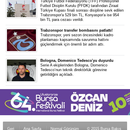
Türkiye Futbol Federasyonu (TFF) Profesyonel
Futbol Disiplin Kurulu (PFDK) tarafından Ziraat
Türkiye Kupası finali sonrası disipline sevk edilen
Trabzonspor'a 529 bin TL, Konyaspor'a ise 954
bin TL para cezası verildi.
Trabzonspor transfer bombasını patlattı!
Trabzonspor, yeni sezon öncesindeki kadro
planlaması kapsamında savunma hattını
güçlendirmek için önemli bir adım attı.
Bologna, Domenico Tedesco'yu duyurdu
Serie A ekiplerinden Bologna, Domenico
Tedesco’nun teknik direktörlük görevine
getirildiğini açıkladı.
Geri
Ana Sayfa
Normal Görünüm
© 2015 Bursa Bakış