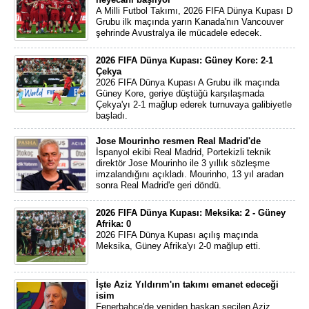
A Milli Futbol Takımı, 2026 FIFA Dünya Kupası D
Grubu ilk maçında yarın Kanada'nın Vancouver
şehrinde Avustralya ile mücadele edecek.
2026 FIFA Dünya Kupası: Güney Kore: 2-1
Çekya
2026 FIFA Dünya Kupası A Grubu ilk maçında
Güney Kore, geriye düştüğü karşılaşmada
Çekya'yı 2-1 mağlup ederek turnuvaya galibiyetle
başladı.
Jose Mourinho resmen Real Madrid'de
İspanyol ekibi Real Madrid, Portekizli teknik
direktör Jose Mourinho ile 3 yıllık sözleşme
imzalandığını açıkladı. Mourinho, 13 yıl aradan
sonra Real Madrid'e geri döndü.
2026 FIFA Dünya Kupası: Meksika: 2 - Güney
Afrika: 0
2026 FIFA Dünya Kupası açılış maçında
Meksika, Güney Afrika'yı 2-0 mağlup etti.
İşte Aziz Yıldırım'ın takımı emanet edeceği
isim
Fenerbahçe'de yeniden başkan seçilen Aziz