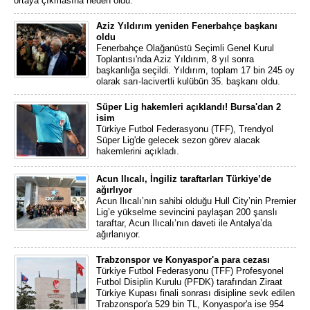
ortaya çıkmasına neden oldu.
Aziz Yıldırım yeniden Fenerbahçe başkanı
oldu
Fenerbahçe Olağanüstü Seçimli Genel Kurul
Toplantısı'nda Aziz Yıldırım, 8 yıl sonra
başkanlığa seçildi. Yıldırım, toplam 17 bin 245 oy
olarak sarı-lacivertli kulübün 35. başkanı oldu.
Süper Lig hakemleri açıklandı! Bursa'dan 2
isim
Türkiye Futbol Federasyonu (TFF), Trendyol
Süper Lig'de gelecek sezon görev alacak
hakemlerini açıkladı.
Acun Ilıcalı, İngiliz taraftarları Türkiye’de
ağırlıyor
Acun Ilıcalı’nın sahibi olduğu Hull City’nin Premier
Lig’e yükselme sevincini paylaşan 200 şanslı
taraftar, Acun Ilıcalı’nın daveti ile Antalya’da
ağırlanıyor.
Trabzonspor ve Konyaspor'a para cezası
Türkiye Futbol Federasyonu (TFF) Profesyonel
Futbol Disiplin Kurulu (PFDK) tarafından Ziraat
Türkiye Kupası finali sonrası disipline sevk edilen
Trabzonspor'a 529 bin TL, Konyaspor'a ise 954