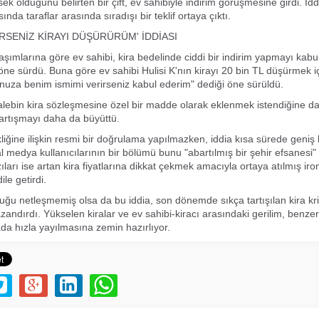
ek olduğunu belirten bir çift, ev sahibiyle indirim görüşmesine girdi. İd
nda taraflar arasında sıradışı bir teklif ortaya çıktı.
İRSENİZ KİRAYI DÜŞÜRÜRÜM' İDDİASI
laşımlarına göre ev sahibi, kira bedelinde ciddi bir indirim yapmayı kabu
rt öne sürdü. Buna göre ev sahibi Hulisi K'nın kirayı 20 bin TL düşürmek 
uza benim ismimi verirseniz kabul ederim" dediği öne sürüldü.
lebin kira sözleşmesine özel bir madde olarak eklenmek istendiğine da
tartışmayı daha da büyüttü.
liğine ilişkin resmi bir doğrulama yapılmazken, iddia kısa sürede geniş k
al medya kullanıcılarının bir bölümü bunu "abartılmış bir şehir efsanesi"
ları ise artan kira fiyatlarına dikkat çekmek amacıyla ortaya atılmış iron
ile getirdi.
ğu netleşmemiş olsa da bu iddia, son dönemde sıkça tartışılan kira krizi
zandırdı. Yükselen kiralar ve ev sahibi-kiracı arasındaki gerilim, benzer
a hızla yayılmasına zemin hazırlıyor.