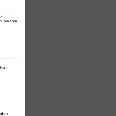
on
e düzenlenen
ırısı
Adalet