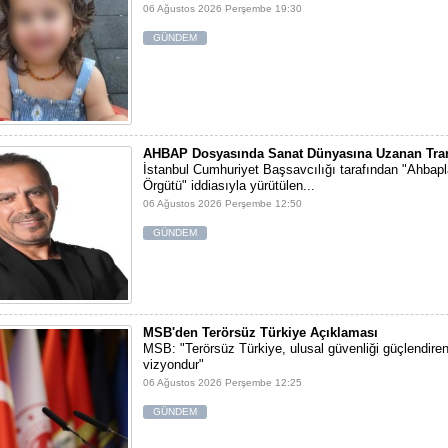
06 Ağustos 2026 Perşembe 19:30
GÜNDEM
AHBAP Dosyasında Sanat Dünyasına Uzanan Tran
İstanbul Cumhuriyet Başsavcılığı tarafından "Ahbap
Örgütü" iddiasıyla yürütülen...
06 Ağustos 2026 Perşembe 12:50
GÜNDEM
MSB'den Terörsüz Türkiye Açıklaması
MSB: "Terörsüz Türkiye, ulusal güvenliği güçlendiren 
vizyondur"
06 Ağustos 2026 Perşembe 12:25
GÜNDEM