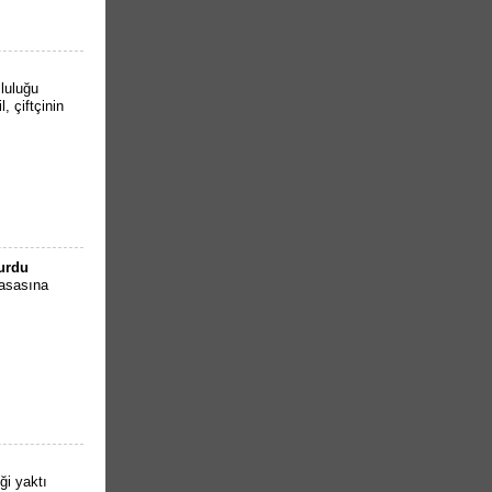
luluğu
 çiftçinin
turdu
masasına
ği yaktı