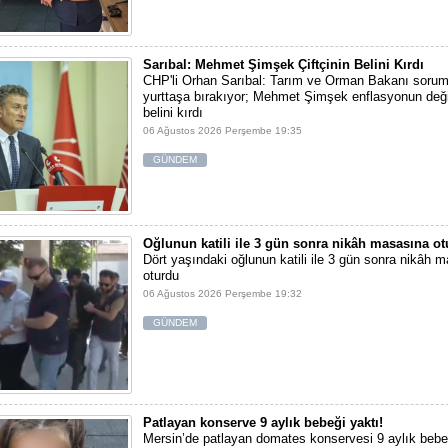
Sarıbal: Mehmet Şimşek Çiftçinin Belini Kırdı
CHP'li Orhan Sarıbal: Tarım ve Orman Bakanı sorum
yurttaşa bırakıyor; Mehmet Şimşek enflasyonun değil,
belini kırdı
06 Ağustos 2026 Perşembe 19:35
GÜNDEM
Oğlunun katili ile 3 gün sonra nikâh masasına o
Dört yaşındaki oğlunun katili ile 3 gün sonra nikâh 
oturdu
06 Ağustos 2026 Perşembe 19:32
GÜNDEM
Patlayan konserve 9 aylık bebeği yaktı!
Mersin’de patlayan domates konservesi 9 aylık bebe