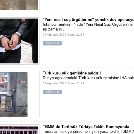
"Yeni nesil suç örgütlerine" yönelik dev operasy
İstanbul merkezli 4 ilde "Yeni Nesil Suç Örgütleri"n
eş zamanlı ...
07 Ağustos 2026 Cuma 21:34
GÜNDEM
Türk kuru yük gemisine saldırı!
Rusya açıklarındaki Türk kuru yük gemisine İHA sald
07 Ağustos 2026 Cuma 21:29
GÜNDEM
TBMM’de Terörsüz Türkiye Teklifi Komisyonda
Terörsüz Türkiye sürecine ilişkin yasa teklifi TBMM 