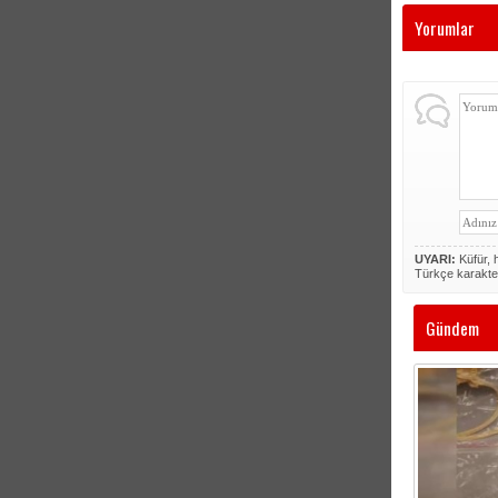
Yorumlar
UYARI:
Küfür, h
Türkçe karakte
Gündem