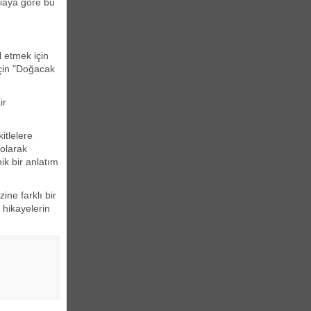
diaya göre bu
l etmek için
için "Doğacak
ir
itlelere
 olarak
ik bir anlatım
ne farklı bir
 hikayelerin