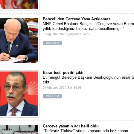
Bahçeli'den Çerçeve Yasa Açıklaması
MHP Genel Başkanı Bahçeli: "(Çerçeve yasa) Bu im
yıllık kardeşliğimiz bir kez daha tescillenmiştir"
05 Ağustos 2026 Çarşamba 14:58
GÜNDEM
Esrar testi pozitif çıktı!
Etimesgut Belediye Başkanı Beşikçioğlu’nun esrar tes
çıktı
04 Ağustos 2026 Salı 16:03
GÜNDEM
Çerçeve yasanın adı belli oldu
"Terörsüz Türkiye" süreci kapsamında hazırlanan...