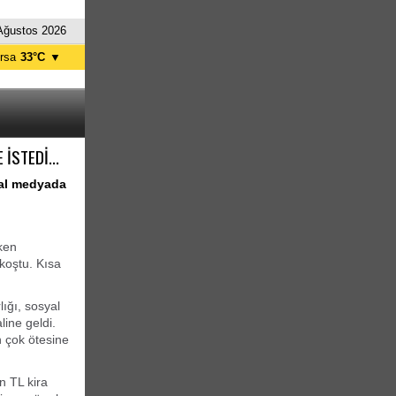
Ağustos 2026
rsa
33°C
▼
tanbul
30°C
nkara
34°C
İSTEDİ...
yal medyada
rken
koştu. Kısa
ığı, sosyal
ine geldi.
n çok ötesine
n TL kira