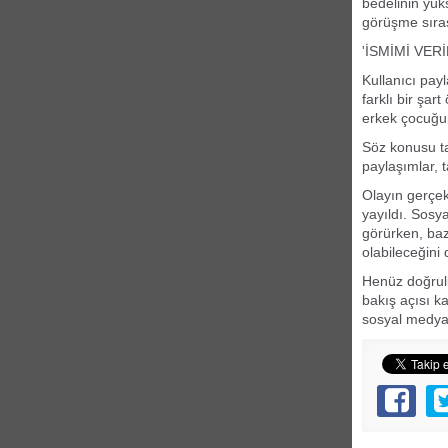
bedelinin yüks
görüşme sırası
'İSMİMİ VER
Kullanıcı pay
farklı bir şa
erkek çocuğun
Söz konusu ta
paylaşımlar, 
Olayın gerçek
yayıldı. Sosy
görürken, bazı
olabileceğini d
Henüz doğrulu
bakış açısı ka
sosyal medyad