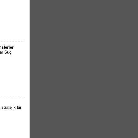
sferler
lar Suç
stratejik bir