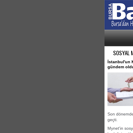
SOSYAL M
İstanbul'un 
gündem old
Son dönemde hı
geçti.
Mynet'in sosy