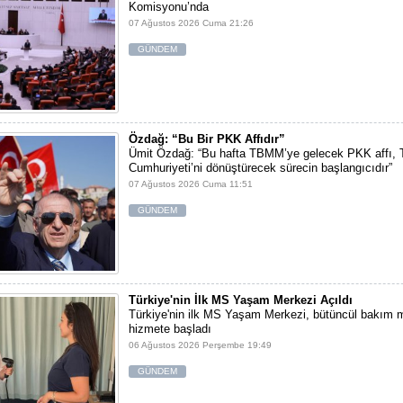
Komisyonu’nda
07 Ağustos 2026 Cuma 21:26
GÜNDEM
Özdağ: “Bu Bir PKK Affıdır”
Ümit Özdağ: “Bu hafta TBMM’ye gelecek PKK affı, 
Cumhuriyeti’ni dönüştürecek sürecin başlangıcıdır”
07 Ağustos 2026 Cuma 11:51
GÜNDEM
Türkiye'nin İlk MS Yaşam Merkezi Açıldı
Türkiye'nin ilk MS Yaşam Merkezi, bütüncül bakım m
hizmete başladı
06 Ağustos 2026 Perşembe 19:49
GÜNDEM