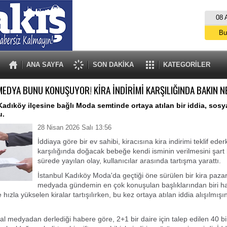
08 
Bu
İs
A
ANA SAYFA
SON DAKİKA
KATEGORİLER
EDYA BUNU KONUŞUYOR! KİRA İNDİRİMİ KARŞILIĞINDA BAKIN NE 
Kadıköy ilçesine bağlı Moda semtinde ortaya atılan bir iddia, sos
u.
28 Nisan 2026 Salı 13:56
İddiaya göre bir ev sahibi, kiracısına kira indirimi teklif ede
karşılığında doğacak bebeğe kendi isminin verilmesini şart 
sürede yayılan olay, kullanıcılar arasında tartışma yarattı.
İstanbul Kadıköy Moda'da geçtiği öne sürülen bir kira pazarl
medyada gündemin en çok konuşulan başlıklarından biri hal
zla yükselen kiralar tartışılırken, bu kez ortaya atılan iddia alışılmışı
al medyadan derlediği habere göre, 2+1 bir daire için talep edilen 40 bi