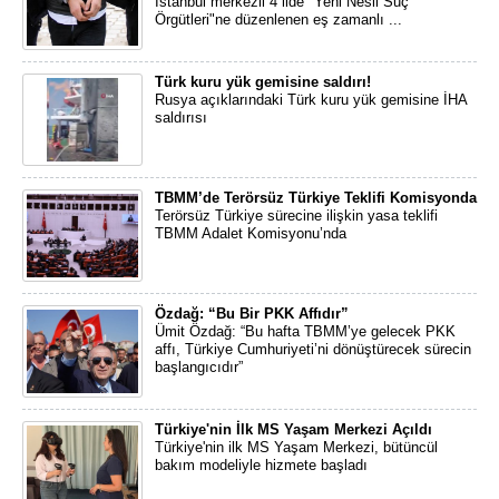
İstanbul merkezli 4 ilde "Yeni Nesil Suç
Örgütleri"ne düzenlenen eş zamanlı ...
Türk kuru yük gemisine saldırı!
Rusya açıklarındaki Türk kuru yük gemisine İHA
saldırısı
TBMM’de Terörsüz Türkiye Teklifi Komisyonda
Terörsüz Türkiye sürecine ilişkin yasa teklifi
TBMM Adalet Komisyonu’nda
Özdağ: “Bu Bir PKK Affıdır”
Ümit Özdağ: “Bu hafta TBMM’ye gelecek PKK
affı, Türkiye Cumhuriyeti’ni dönüştürecek sürecin
başlangıcıdır”
Türkiye'nin İlk MS Yaşam Merkezi Açıldı
Türkiye'nin ilk MS Yaşam Merkezi, bütüncül
bakım modeliyle hizmete başladı