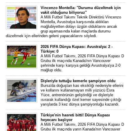
Vincenzo Montella: "Durumu düzeltmek için
vakit olduğunu biliyoruz"
A Milli Futbol Takımı Teknik Direktörü Vincenzo
Montella, Avustralya karşısında aldıkları
mağlubiyetten dolayı üzgün olduklarını ancak
grup aşamasında kalan maçlarda durumu
düzeltmek için ellerinden geleni yapacaklarını söyledi.
2026 FIFA Dünya Kupası: Avustralya: 2 -
Türkiye: 0
A Milli Futbol Takımı, 2026 FIFA Dünya Kupası D
Grubu ilk maçında Kanada'nın Vancouver
şehrinde karşı karşıya geldiği Avustralya'ya 2-0
mağlup oldu.
Dişleriyle tuttuğu kemerle şampiyon oldu
Bursa'da doğuştan kas eksikliği nedeniyle ellerini
ve kollarını kullanamayan milli yüzücü Esra
Yüce, antrenörünün geliştirdiği ve dişleriyle
ısırarak kullandığı özel kemer sayesinde çıktığı
yarışlarda 3 kez dünya şampiyonluğu kazandı.
Türkiye'nin hasreti bitti! Dünya Kupası
heyecanı başlıyor
A Milli Futbol Takımı, 2026 FIFA Dünya Kupası D
Grubu ilk maçında yarın Kanada'nın Vancouver