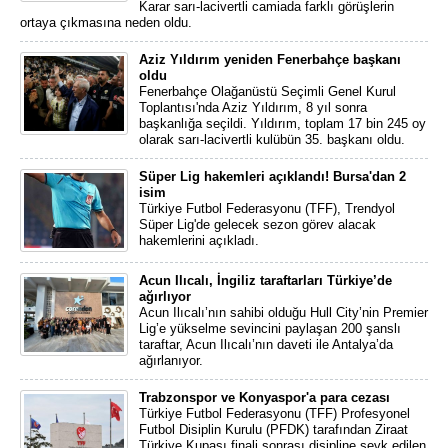
Karar sarı-lacivertli camiada farklı görüşlerin
ortaya çıkmasına neden oldu.
Aziz Yıldırım yeniden Fenerbahçe başkanı
oldu
Fenerbahçe Olağanüstü Seçimli Genel Kurul
Toplantısı'nda Aziz Yıldırım, 8 yıl sonra
başkanlığa seçildi. Yıldırım, toplam 17 bin 245 oy
olarak sarı-lacivertli kulübün 35. başkanı oldu.
Süper Lig hakemleri açıklandı! Bursa'dan 2
isim
Türkiye Futbol Federasyonu (TFF), Trendyol
Süper Lig'de gelecek sezon görev alacak
hakemlerini açıkladı.
Acun Ilıcalı, İngiliz taraftarları Türkiye’de
ağırlıyor
Acun Ilıcalı’nın sahibi olduğu Hull City’nin Premier
Lig’e yükselme sevincini paylaşan 200 şanslı
taraftar, Acun Ilıcalı’nın daveti ile Antalya’da
ağırlanıyor.
Trabzonspor ve Konyaspor'a para cezası
Türkiye Futbol Federasyonu (TFF) Profesyonel
Futbol Disiplin Kurulu (PFDK) tarafından Ziraat
Türkiye Kupası finali sonrası disipline sevk edilen