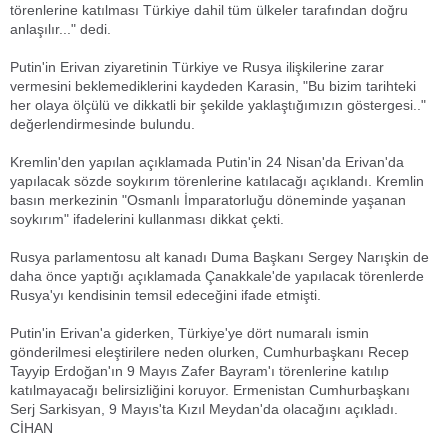
törenlerine katılması Türkiye dahil tüm ülkeler tarafından doğru
anlaşılır..." dedi.
Putin'in Erivan ziyaretinin Türkiye ve Rusya ilişkilerine zarar
vermesini beklemediklerini kaydeden Karasin, "Bu bizim tarihteki
her olaya ölçülü ve dikkatli bir şekilde yaklaştığımızın göstergesi.."
değerlendirmesinde bulundu.
Kremlin'den yapılan açıklamada Putin'in 24 Nisan'da Erivan'da
yapılacak sözde soykırım törenlerine katılacağı açıklandı. Kremlin
basın merkezinin "Osmanlı İmparatorluğu döneminde yaşanan
soykırım" ifadelerini kullanması dikkat çekti.
Rusya parlamentosu alt kanadı Duma Başkanı Sergey Narışkin de
daha önce yaptığı açıklamada Çanakkale'de yapılacak törenlerde
Rusya'yı kendisinin temsil edeceğini ifade etmişti.
Putin'in Erivan'a giderken, Türkiye'ye dört numaralı ismin
gönderilmesi eleştirilere neden olurken, Cumhurbaşkanı Recep
Tayyip Erdoğan'ın 9 Mayıs Zafer Bayram'ı törenlerine katılıp
katılmayacağı belirsizliğini koruyor. Ermenistan Cumhurbaşkanı
Serj Sarkisyan, 9 Mayıs'ta Kızıl Meydan'da olacağını açıkladı.
CİHAN