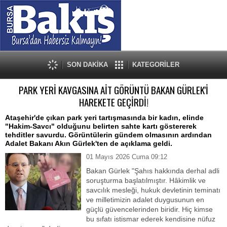
SON DAKİKA
KATEGORİLER
PARK YERİ KAVGASINA AİT GÖRÜNTÜ BAKAN GÜRLEK'İ
HAREKETE GEÇİRDİ!
Ataşehir'de çıkan park yeri tartışmasında bir kadın, elinde
"Hakim-Savcı" olduğunu belirten sahte kartı göstererek
tehditler savurdu. Görüntülerin gündem olmasının ardından
Adalet Bakanı Akın Gürlek'ten de açıklama geldi.
01 Mayıs 2026 Cuma 09:12
Bakan Gürlek "Şahıs hakkında derhal adli
soruşturma başlatılmıştır. Hâkimlik ve
savcılık mesleği, hukuk devletinin teminatı
ve milletimizin adalet duygusunun en
güçlü güvencelerinden biridir. Hiç kimse
bu sıfatı istismar ederek kendisine nüfuz