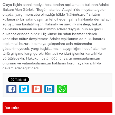
Olaya ilişkin sanal medya hesabından açıklamada bulunan Adalet
Bakanı Akın Gürlek, "Bugün İstanbul Ataşehir'de meydana gelen
olayda; yargı mensubu olmadığı hâlde "hâkim/savcı" sıfatını
kullanarak bir vatandaşımızı tehdit eden şahıs hakkında derhal adli
soruşturma başlatılmıştır. Hâkimlik ve savcılık mesleği, hukuk
devletinin teminatı ve milletimizin adalet duygusunun en güçlü
güvencelerinden biridir. Hiç kimse bu sıfatı istismar ederek
kendisine nüfuz devşiremez. Adalet teşkilatının adını kullanarak
toplumsal huzuru bozmaya çalışanlara asla müsamaha
gösterilmeyecek; yargı teşkilatımızın saygınlığını hedef alan her
türlü girişime karşı gerekli tüm adli ve idari işlemler kararlılıkla
yürütülecektir. Hukukun üstünlüğünü, yargı mensuplarımızın
onurunu ve vatandaşlarımızın haklarını korumaya kararlılıkla
devam edeceğiz" dedi.
Yorumlar