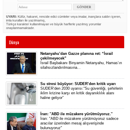
UYARI:
Küfür, hakaret, rencide edici cümleler veya imalar, inançlara saldırı içeren,
imla kuralları ile yazılmamış,
Türkçe karakter kullanılmayan ve büyük harflerle yazılmış yorumlar
onaylanmamaktadır.
Dünya
Netanyahu’dan Gazze planına ret: “İsrail
çekilmeyecek”
İsrail Başbakanı Binyamin Netanyahu, Hamas’ın
silahsızlandırılmasına...
Su stresi büyüyor: SUDER’den kritik uyarı
SUDER’den 2030 uyarısı:“Su güvenliği, şehirlerin
iklim krizine karşı en kritik dayanıklılık alanı
haline geliyor”
İran: ''ABD ile müzakere yürütmüyoruz.''
İran: "ABD ile müzakere yürütmüyoruz sadece
aracılar üzerinden mesaj alışverişinde
bulunuyoruz"