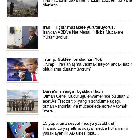
Filistin Sağlık Bakanlığı, 7 Ekim 2023'ten bu yana
ölenlerin...
İran: ''Hiçbir müzakere yürütmüyoruz.''
İran'dan ABD'ye Net Mesaj: "Hiçbir Müzakere
Yürütmüyoruz"
Trump: Nükleer Silaha İzin Yok
Trump: "İran anlaşma yapmak istiyor, ancak hazır
olduklarını düşünmüyorum"
Bursa'nın Yangın Uçakları Hazır
Orman Genel Müdürlüğü envanterinde bulunan 2
adet Air Tractor tipi yangın söndürme uçağı,
orman yangınlarıyla mücadelede görev yapmak
üzere...
15 yaş altına sosyal medya yasaklandı!
Fransa, 15 yaş altına sosyal medya kullanımını
yasaklayan ilk AB ülkesi oldu...