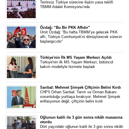
Terörsüz Türkiye sürecine ilişkin yasa teklifi
TBMM Adalet Komisyonu’nda
Özdağ: “Bu Bir PKK Affıdır”
Ümit Özdağ: “Bu hafta TBMM’ye gelecek PKK
affı, Türkiye Cumhuriyeti’ni dönüştürecek sürecin
başlangıcıdır”
Türkiye'nin İlk MS Yaşam Merkezi Açıldı
Türkiye'nin ilk MS Yaşam Merkezi, bütüncül
bakım modeliyle hizmete başladı
Sarıbal: Mehmet Şimşek Çiftçinin Belini Kırdı
CHP'li Orhan Sarıbal: Tarım ve Orman Bakanı
sorumluluğu yurttaşa bırakıyor; Mehmet Şimşek
enflasyonun değil, çiftçinin belini kırdı
Oğlunun katili ile 3 gün sonra nikâh masasına
oturdu
Dört yaşındaki oğlunun katili ile 3 gün sonra nikâh