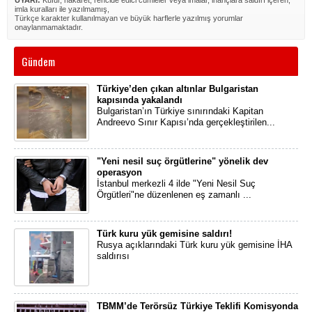
UYARI:
Küfür, hakaret, rencide edici cümleler veya imalar, inançlara saldırı içeren,
imla kuralları ile yazılmamış,
Türkçe karakter kullanılmayan ve büyük harflerle yazılmış yorumlar
onaylanmamaktadır.
Gündem
Türkiye’den çıkan altınlar Bulgaristan
kapısında yakalandı
Bulgaristan’ın Türkiye sınırındaki Kapitan
Andreevo Sınır Kapısı’nda gerçekleştirilen...
"Yeni nesil suç örgütlerine" yönelik dev
operasyon
İstanbul merkezli 4 ilde "Yeni Nesil Suç
Örgütleri"ne düzenlenen eş zamanlı ...
Türk kuru yük gemisine saldırı!
Rusya açıklarındaki Türk kuru yük gemisine İHA
saldırısı
TBMM’de Terörsüz Türkiye Teklifi Komisyonda