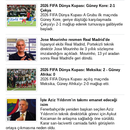
2026 FIFA Dünya Kupası: Güney Kore: 2-1
Çekya
2026 FIFA Dünya Kupası A Grubu ilk maçında
Güney Kore, geriye düştüğü karşılaşmada
Çekya'yı 2-1 mağlup ederek turnuvaya galibiyetle
başladı.
Jose Mourinho resmen Real Madrid'de
İspanyol ekibi Real Madrid, Portekizli teknik
direktör Jose Mourinho ile 3 yıllık sözleşme
imzalandığını açıkladı. Mourinho, 13 yıl aradan
sonra Real Madrid'e geri döndü.
2026 FIFA Dünya Kupası: Meksika: 2 - Güney
Afrika: 0
2026 FIFA Dünya Kupası açılış maçında
Meksika, Güney Afrika'yı 2-0 mağlup etti.
İşte Aziz Yıldırım'ın takımı emanet edeceği
isim
Fenerbahçe'de yeniden başkan seçilen Aziz
Yıldırım'ın teknik direktörlük görevi için Aykut
Kocaman ile anlaşma sağladığı öne sürüldü.
Karar sarı-lacivertli camiada farklı görüşlerin
ortaya çıkmasına neden oldu.