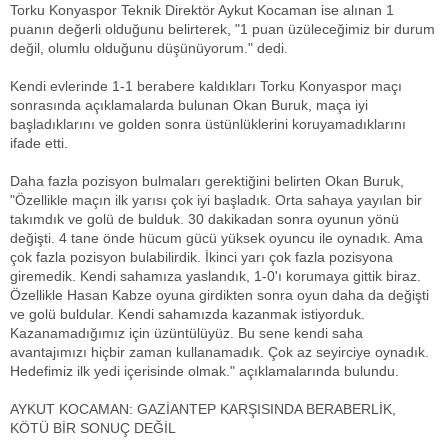
Torku Konyaspor Teknik Direktör Aykut Kocaman ise alınan 1
puanın değerli olduğunu belirterek, "1 puan üzüleceğimiz bir durum
değil, olumlu olduğunu düşünüyorum." dedi.
Kendi evlerinde 1-1 berabere kaldıkları Torku Konyaspor maçı
sonrasında açıklamalarda bulunan Okan Buruk, maça iyi
başladıklarını ve golden sonra üstünlüklerini koruyamadıklarını
ifade etti.
Daha fazla pozisyon bulmaları gerektiğini belirten Okan Buruk,
"Özellikle maçın ilk yarısı çok iyi başladık. Orta sahaya yayılan bir
takımdık ve golü de bulduk. 30 dakikadan sonra oyunun yönü
değişti. 4 tane önde hücum gücü yüksek oyuncu ile oynadık. Ama
çok fazla pozisyon bulabilirdik. İkinci yarı çok fazla pozisyona
giremedik. Kendi sahamıza yaslandık, 1-0'ı korumaya gittik biraz.
Özellikle Hasan Kabze oyuna girdikten sonra oyun daha da değişti
ve golü buldular. Kendi sahamızda kazanmak istiyorduk.
Kazanamadığımız için üzüntülüyüz. Bu sene kendi saha
avantajımızı hiçbir zaman kullanamadık. Çok az seyirciye oynadık.
Hedefimiz ilk yedi içerisinde olmak." açıklamalarında bulundu.
AYKUT KOCAMAN: GAZİANTEP KARŞISINDA BERABERLİK,
KÖTÜ BİR SONUÇ DEĞİL