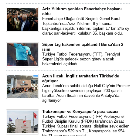
Aziz Yıldırım yeniden Fenerbahçe başkanı
oldu
Fenerbahçe Olağanüstü Seçimli Genel Kurul
Toplantısı'nda Aziz Yıldırım, 8 yıl sonra
başkanlığa seçildi. Yıldırım, toplam 17 bin 245 oy
olarak sarı-lacivertli kulübün 35. başkanı oldu.
Süper Lig hakemleri açıklandı! Bursa'dan 2
isim
Türkiye Futbol Federasyonu (TFF), Trendyol
Süper Lig'de gelecek sezon görev alacak
hakemlerini açıkladı.
Acun Ilıcalı, İngiliz taraftarları Türkiye’de
ağırlıyor
Acun Ilıcalı’nın sahibi olduğu Hull City’nin Premier
Lig’e yükselme sevincini paylaşan 200 şanslı
taraftar, Acun Ilıcalı’nın daveti ile Antalya’da
ağırlanıyor.
Trabzonspor ve Konyaspor'a para cezası
Türkiye Futbol Federasyonu (TFF) Profesyonel
Futbol Disiplin Kurulu (PFDK) tarafından Ziraat
Türkiye Kupası finali sonrası disipline sevk edilen
Trabzonspor'a 529 bin TL, Konyaspor'a ise 954
bin TL para cezası verildi.