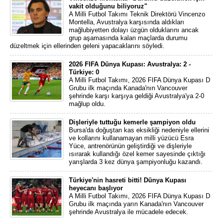
vakit olduğunu biliyoruz"
A Milli Futbol Takımı Teknik Direktörü Vincenzo
Montella, Avustralya karşısında aldıkları
mağlubiyetten dolayı üzgün olduklarını ancak
grup aşamasında kalan maçlarda durumu
düzeltmek için ellerinden geleni yapacaklarını söyledi.
2026 FIFA Dünya Kupası: Avustralya: 2 -
Türkiye: 0
A Milli Futbol Takımı, 2026 FIFA Dünya Kupası D
Grubu ilk maçında Kanada'nın Vancouver
şehrinde karşı karşıya geldiği Avustralya'ya 2-0
mağlup oldu.
Dişleriyle tuttuğu kemerle şampiyon oldu
Bursa'da doğuştan kas eksikliği nedeniyle ellerini
ve kollarını kullanamayan milli yüzücü Esra
Yüce, antrenörünün geliştirdiği ve dişleriyle
ısırarak kullandığı özel kemer sayesinde çıktığı
yarışlarda 3 kez dünya şampiyonluğu kazandı.
Türkiye'nin hasreti bitti! Dünya Kupası
heyecanı başlıyor
A Milli Futbol Takımı, 2026 FIFA Dünya Kupası D
Grubu ilk maçında yarın Kanada'nın Vancouver
şehrinde Avustralya ile mücadele edecek.