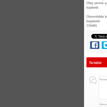
Olay yerine ç
kaybetti.
Otomobilde bul
başlatıldı.
CİHAN
Yorumlar