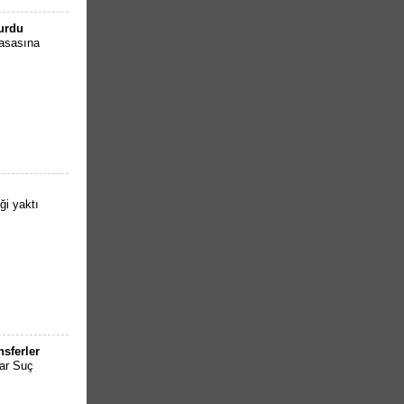
turdu
masasına
ği yaktı
sferler
lar Suç