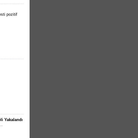
ti pozitif
li Yakalandı
..