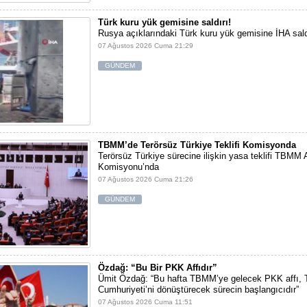
Türk kuru yük gemisine saldırı!
Rusya açıklarındaki Türk kuru yük gemisine İHA sald
07 Ağustos 2026 Cuma 21:29
GÜNDEM
TBMM’de Terörsüz Türkiye Teklifi Komisyonda
Terörsüz Türkiye sürecine ilişkin yasa teklifi TBMM 
Komisyonu’nda
07 Ağustos 2026 Cuma 21:26
GÜNDEM
Özdağ: “Bu Bir PKK Affıdır”
Ümit Özdağ: “Bu hafta TBMM’ye gelecek PKK affı, 
Cumhuriyeti’ni dönüştürecek sürecin başlangıcıdır”
07 Ağustos 2026 Cuma 11:51