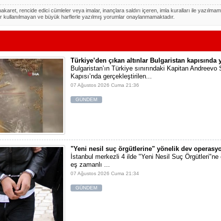
akaret, rencide edici cümleler veya imalar, inançlara saldırı içeren, imla kuralları ile yazılmam
r kullanılmayan ve büyük harflerle yazılmış yorumlar onaylanmamaktadır.
Türkiye’den çıkan altınlar Bulgaristan kapısında 
Bulgaristan’ın Türkiye sınırındaki Kapitan Andreevo 
Kapısı’nda gerçekleştirilen...
07 Ağustos 2026 Cuma 21:36
GÜNDEM
"Yeni nesil suç örgütlerine" yönelik dev operasy
İstanbul merkezli 4 ilde "Yeni Nesil Suç Örgütleri"n
eş zamanlı ...
07 Ağustos 2026 Cuma 21:34
GÜNDEM