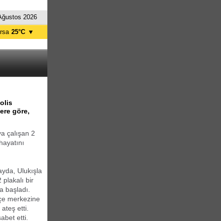
Ağustos 2026
rsa
25°C
▼
tanbul
23°C
nkara
23°C
olis
lere göre,
a çalışan 2
 hayatını
ayda, Ulukışla
plakalı bir
a başladı.
lçe merkezine
ateş etti.
abet etti.