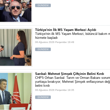
GÜNDEM
Türkiye'nin İlk MS Yaşam Merkezi Açıldı
Türkiye'nin ilk MS Yaşam Merkezi, bütüncül bakım m
hizmete başladı
06 Ağustos 2026 Perşembe 19:49
GÜNDEM
Sarıbal: Mehmet Şimşek Çiftçinin Belini Kırdı
CHP'li Orhan Sarıbal: Tarım ve Orman Bakanı sorum
yurttaşa bırakıyor; Mehmet Şimşek enflasyonun değil,
belini kırdı
06 Ağustos 2026 Perşembe 19:35
GÜNDEM