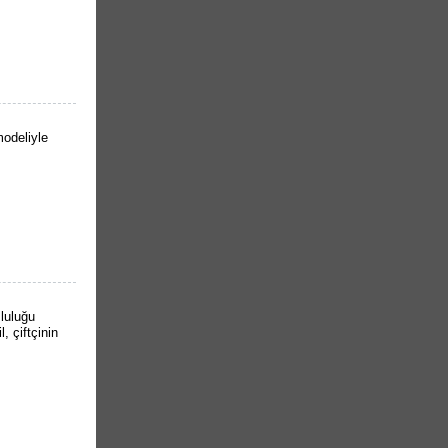
odeliyle
luluğu
 çiftçinin