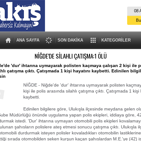
08 
Bu
İs
A
ANA SAYFA
SON DAKİKA
KATEGORİLER
NİĞDE'DE SİLAHLI ÇATIŞMA:1 ÖLÜ
e'de 'dur' ihtarına uymayarak polisten kaçmaya çalışan 2 kişi ile p
hlı çatışma çıktı. Çatışmada 1 kişi hayatını kaybetti. Edinilen bilgi
sin
NİĞDE - Niğde'de 'dur' ihtarına uymayarak polisten kaçmay
kişi ile polis arasında silahlı çatışma çıktı. Çatışmada 1 kişi
kaybetti.
Edinilen bilgilere göre, Ulukışla ilçesinde meydana gelen ol
Şube Müdürlüğü önünde uygulama yapan polis ekipleri, iddiaya göre, 42 
durmak istedi. 'Dur' ihtarına uymayan otomobili polis ekipleri kovalamay
lunan şahısların polislere ateş etmesi sonucu çatışma çıktı. Ulukışla i
omobili durdurmak isteyen polisler kovaladıkları otomobilin lastiklerine 
ettiği sırada otomobilden seken kurşun kaçan şahıslardan M.E.'ye (42) is