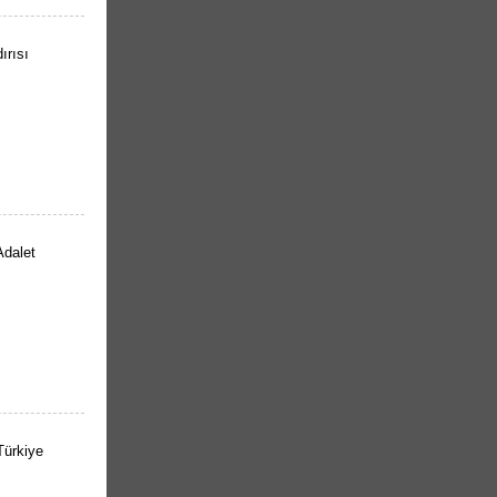
ırısı
Adalet
Türkiye