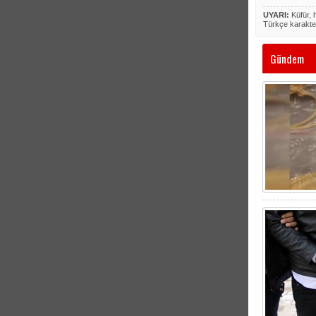
UYARI:
Küfür, h
Türkçe karakte
Gündem