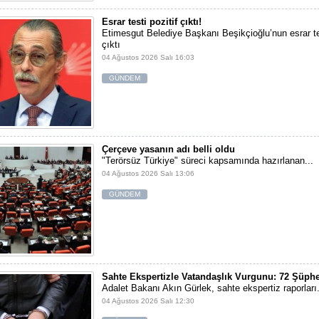
Esrar testi pozitif çıktı!
Etimesgut Belediye Başkanı Beşikçioğlu’nun esrar tes
çıktı
04 Ağustos 2026 Salı 16:03
GÜNDEM
Çerçeve yasanın adı belli oldu
"Terörsüz Türkiye" süreci kapsamında hazırlanan...
04 Ağustos 2026 Salı 13:06
GÜNDEM
Sahte Ekspertizle Vatandaşlık Vurgunu: 72 Şüphe
Adalet Bakanı Akın Gürlek, sahte ekspertiz raporları.
04 Ağustos 2026 Salı 12:30