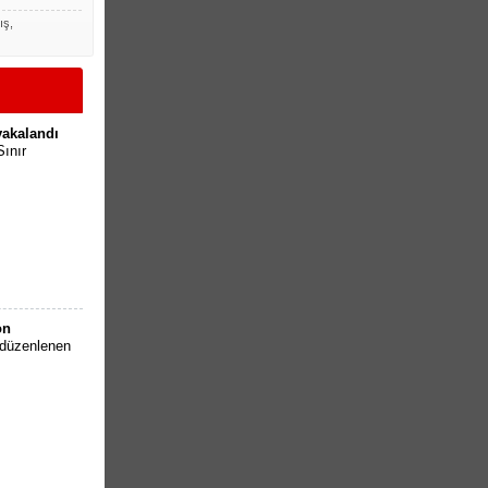
ış,
yakalandı
Sınır
on
e düzenlenen