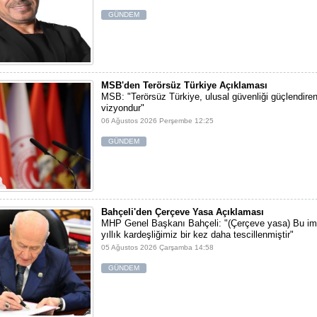
GÜNDEM
MSB'den Terörsüz Türkiye Açıklaması
MSB: "Terörsüz Türkiye, ulusal güvenliği güçlendiren 
vizyondur"
06 Ağustos 2026 Perşembe 12:25
GÜNDEM
Bahçeli'den Çerçeve Yasa Açıklaması
MHP Genel Başkanı Bahçeli: "(Çerçeve yasa) Bu im
yıllık kardeşliğimiz bir kez daha tescillenmiştir"
05 Ağustos 2026 Çarşamba 14:58
GÜNDEM