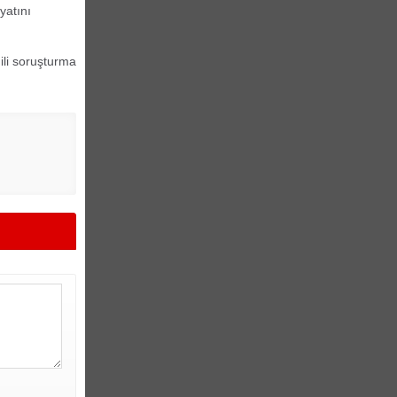
yatını
gili soruşturma