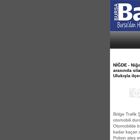
NİĞDE - Niğd
arasında sila
Ulukışla ilçe
Bölge Trafik 
otomobili dur
Otomobilde bu
kadar kaçan ot
Polisin ateş 