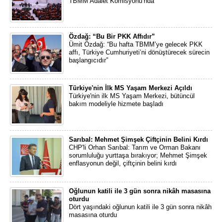
TBMM Adalet Komisyonu’nda
Özdağ: “Bu Bir PKK Affıdır”
Ümit Özdağ: “Bu hafta TBMM’ye gelecek PKK
affı, Türkiye Cumhuriyeti’ni dönüştürecek sürecin
başlangıcıdır”
Türkiye'nin İlk MS Yaşam Merkezi Açıldı
Türkiye'nin ilk MS Yaşam Merkezi, bütüncül
bakım modeliyle hizmete başladı
Sarıbal: Mehmet Şimşek Çiftçinin Belini Kırdı
CHP'li Orhan Sarıbal: Tarım ve Orman Bakanı
sorumluluğu yurttaşa bırakıyor; Mehmet Şimşek
enflasyonun değil, çiftçinin belini kırdı
Oğlunun katili ile 3 gün sonra nikâh masasına
oturdu
Dört yaşındaki oğlunun katili ile 3 gün sonra nikâh
masasına oturdu