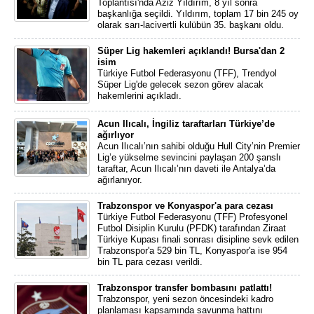
Toplantısı'nda Aziz Yıldırım, 8 yıl sonra
başkanlığa seçildi. Yıldırım, toplam 17 bin 245 oy
olarak sarı-lacivertli kulübün 35. başkanı oldu.
Süper Lig hakemleri açıklandı! Bursa'dan 2
isim
Türkiye Futbol Federasyonu (TFF), Trendyol
Süper Lig'de gelecek sezon görev alacak
hakemlerini açıkladı.
Acun Ilıcalı, İngiliz taraftarları Türkiye’de
ağırlıyor
Acun Ilıcalı’nın sahibi olduğu Hull City’nin Premier
Lig’e yükselme sevincini paylaşan 200 şanslı
taraftar, Acun Ilıcalı’nın daveti ile Antalya’da
ağırlanıyor.
Trabzonspor ve Konyaspor'a para cezası
Türkiye Futbol Federasyonu (TFF) Profesyonel
Futbol Disiplin Kurulu (PFDK) tarafından Ziraat
Türkiye Kupası finali sonrası disipline sevk edilen
Trabzonspor'a 529 bin TL, Konyaspor'a ise 954
bin TL para cezası verildi.
Trabzonspor transfer bombasını patlattı!
Trabzonspor, yeni sezon öncesindeki kadro
planlaması kapsamında savunma hattını