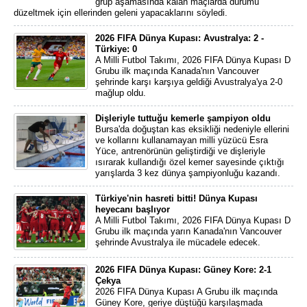
grup aşamasında kalan maçlarda durumu
düzeltmek için ellerinden geleni yapacaklarını söyledi.
2026 FIFA Dünya Kupası: Avustralya: 2 -
Türkiye: 0
A Milli Futbol Takımı, 2026 FIFA Dünya Kupası D
Grubu ilk maçında Kanada'nın Vancouver
şehrinde karşı karşıya geldiği Avustralya'ya 2-0
mağlup oldu.
Dişleriyle tuttuğu kemerle şampiyon oldu
Bursa'da doğuştan kas eksikliği nedeniyle ellerini
ve kollarını kullanamayan milli yüzücü Esra
Yüce, antrenörünün geliştirdiği ve dişleriyle
ısırarak kullandığı özel kemer sayesinde çıktığı
yarışlarda 3 kez dünya şampiyonluğu kazandı.
Türkiye'nin hasreti bitti! Dünya Kupası
heyecanı başlıyor
A Milli Futbol Takımı, 2026 FIFA Dünya Kupası D
Grubu ilk maçında yarın Kanada'nın Vancouver
şehrinde Avustralya ile mücadele edecek.
2026 FIFA Dünya Kupası: Güney Kore: 2-1
Çekya
2026 FIFA Dünya Kupası A Grubu ilk maçında
Güney Kore, geriye düştüğü karşılaşmada