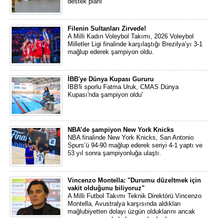
destek planı
Filenin Sultanları Zirvede!
A Milli Kadın Voleybol Takımı, 2026 Voleybol
Milletler Ligi finalinde karşılaştığı Brezilya’yı 3-1
mağlup ederek şampiyon oldu.
İBB'ye Dünya Kupası Gururu
İBB'li sporlu Fatma Uruk, CMAS Dünya
Kupası'nda şampiyon oldu'
NBA’de şampiyon New York Knicks
NBA finalinde New York Knicks, San Antonio
Spurs’ü 94-90 mağlup ederek seriyi 4-1 yaptı ve
53 yıl sonra şampiyonluğa ulaştı.
Vincenzo Montella: "Durumu düzeltmek için
vakit olduğunu biliyoruz"
A Milli Futbol Takımı Teknik Direktörü Vincenzo
Montella, Avustralya karşısında aldıkları
mağlubiyetten dolayı üzgün olduklarını ancak