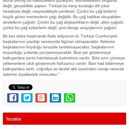
altına sinmiş bu hadsizliklere yüzleşsin. Muhasebesini sloganla
değil, gerçeklikle yapsın. Türkiye'ye karşı kurduğu dili çıkar
hesabıyla değil, rasyonaliteyle yenilesin. Çünkü bu çağ birbirini
küçük gören merkezlerin çağı değildir. Bu çağ hakikat okuyabilen
devletlerin çağıdır. Çünkü bu çağ alışkanlıkların değil, aklın çağıdır,
çünkü bu çağ ezberlerin değil, yeni denge arayışlarının çağıdır.
Bir kez daha haykırarak ifade ediyorum ki; Türkiye Cumhuriyeti
başkalarının yazdığı senaryoda figüran olmayacaktır. Kefesini
başkalarının koyduğu terazide tartılamayacaktır, başkalarının
buyurduğu yollarda yürüyemeyecektir. Bize yer göstermeye
kalkışanlara yerini hatırlatacak kudretimiz vardır. Bize sınır çizmeye
yeltenenlere ufuk gösterecek hafızamız vardır. Bize had bildirmeye
kalkışanlara tarih, coğrafya ve devlet aklı üzerinden cevap verecek
iademiz ziyadesiyle mevcuttur."
Yorumlar