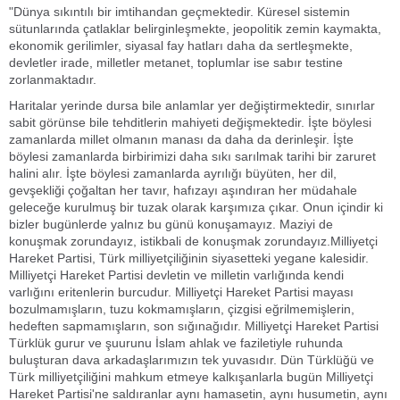
"Dünya sıkıntılı bir imtihandan geçmektedir. Küresel sistemin
sütunlarında çatlaklar belirginleşmekte, jeopolitik zemin kaymakta,
ekonomik gerilimler, siyasal fay hatları daha da sertleşmekte,
devletler irade, milletler metanet, toplumlar ise sabır testine
zorlanmaktadır.
Haritalar yerinde dursa bile anlamlar yer değiştirmektedir, sınırlar
sabit görünse bile tehditlerin mahiyeti değişmektedir. İşte böylesi
zamanlarda millet olmanın manası da daha da derinleşir. İşte
böylesi zamanlarda birbirimizi daha sıkı sarılmak tarihi bir zaruret
halini alır. İşte böylesi zamanlarda ayrılığı büyüten, her dil,
gevşekliği çoğaltan her tavır, hafızayı aşındıran her müdahale
geleceğe kurulmuş bir tuzak olarak karşımıza çıkar. Onun içindir ki
bizler bugünlerde yalnız bu günü konuşamayız. Maziyi de
konuşmak zorundayız, istikbali de konuşmak zorundayız.Milliyetçi
Hareket Partisi, Türk milliyetçiliğinin siyasetteki yegane kalesidir.
Milliyetçi Hareket Partisi devletin ve milletin varlığında kendi
varlığını eritenlerin burcudur. Milliyetçi Hareket Partisi mayası
bozulmamışların, tuzu kokmamışların, çizgisi eğrilmemişlerin,
hedeften sapmamışların, son sığınağıdır. Milliyetçi Hareket Partisi
Türklük gurur ve şuurunu İslam ahlak ve faziletiyle ruhunda
buluşturan dava arkadaşlarımızın tek yuvasıdır. Dün Türklüğü ve
Türk milliyetçiliğini mahkum etmeye kalkışanlarla bugün Milliyetçi
Hareket Partisi'ne saldıranlar aynı hamasetin, aynı husumetin, aynı