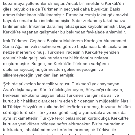
koparmaya yeltenenler olmuştur. Ancak bilinmelidir ki Kerkük'ün
çilesi büyük olsa da Türkmen'in seciyesi daha büyüktür. Baskı
artmış fakat iman bükülmemiştir. Fırtınalar esmiş fakat gök mavisi
bayrak semalardan indirilememiştir. Sabır zorlanmış fakat hafıza
kırılmamıştır. İmkanlar daralmış fakat şiraze kaybolmamıştır. Bugün
Kerkük'te yaşanan gelişmeler bu bakımdan fevkalade anlamlıdır.
Irak Türkmen Cephesi Başkanı Muhterem Kardeşim Muhammed
Sema Ağa'nın vali seçilmesi ve göreve başlaması tarihi acılara bir
nebze merhem olmuş, Türkmen iradesinin Kerkük'te yeniden
görünür hale gelişi bakımından tarihi bir dönüm noktası
oluşturmuştur. Bu gelişme Kerkük'te Türkmen varlığının
ötelenemeyeceğini, görmezden gelinemeyeceğini ve
silinemeyeceğini yeniden ilan etmiştir.
Şehirde yükselen kardeşlik vurgusu Türkmen'i yok saymayan, Arap'ı dışlamayan, Kürt'ü ötekileştirmeyen, Süryani'yi silmeyen, herkesin hukukunu taşıyan fakat Türkmen varlığını da asli ve kurucu bir hakikat olarak teslim eden bir dengenin müjdesidir. Nasıl ki Türkiye Yüzyılı'nın kutlu hedefi terörden arınmış, huzurun hüküm sürdüğü terörsüz Türkiye ise gönül coğrafyamızdaki arzumuz da aynı istikamettedir. Türkiye terör belasından kurtuldukça Kerkük'te kurulan yeni düzen bölgeye nefes aldıracaktır. Bizim muradımız tefrikadan, tahakkümden ve terörden arınmış bir Türkiye ile huzurun ve kardeşliğin kök saldığı bir bölge iklimidir.Biz yıllar evvel ne söylediysek bugün de aynı yerdeyiz. Dedik ki 'Hiçbir kişi, kurum ve kuruluş Irak Türkmenlerinin varlık mücadelesini samimiyetle desteklemese de milliyetçi ülkücü hareket tarihi sorumluluğunun milli misyonunun gereğini yapacak ve yanlarında olacaktır.' Yine samimiyetle dedik ki 'En az beş bin ülkücü gönüllü başta Kerkük olmak üzere Türkmenlerin yaşadığı Türk kentlerindeki varlık, birlik ve dirlik mücadelesine katılmak üzere hazır beklemektedir.' Bu sözler günü kurtarmaya matuf cümleler değildi, kelime oyunu değildi, hamaset kisvesine sarılmış içi kof sözler hiç değildi. Kerkük söz konusu olduğunda vazife için saflara koşacak ülkücü yüreklerin sesi sadakati ve seferberlik ifadesiydi.Türkmeneli söz konusu olduğunda, Milliyetçi Ülkücü Hareketi'nin tavrının Kerkük bahsinde gevşemeyeceğini, gevşetilemeyeceğini, geri adım atmayacağını gösteren namus yeminiydi. Sabırla örülmüş bir sürecin, ciddiyetle korunmuş bir davanın bugün meyve verdiğini şükürle görüyoruz. Şüphesiz ki tarihin hiçbir döneminde yok, ayrımları birden karşımıza çıkmamıştır. Hiçbir zafer, tesadüf eseri doğmamıştır. Hiçbir tarihi dönüş, talih kuşlarının kanat çırpışıyla vücut bulmamıştır. Bir değil bin karanlık gecenin sonunda gün ağarmıştır. İnşallah o bayraklar bir gün Kerkük'te de dalgalanacaktır. Duamız kabul oluşuna giden yolu gördük.Dün Ankara'da söylenen sözler bugün Kerkük'te yankı buluyorsa, dün Ankara'da edilen dualar bugün Kerkük'te kabul oluyorsa, dün gösterilen sadakat bugün temsil kudretine dönüşüyorsa, bunun sebebi Türk milliyetçiliği davasının büyüklüğüdür. Bizim yürüyüşümüz nasıl ki gelişigüzel adımlarla başlamadıysa, günübirlik heyecanlarla da devam etmemektedir. Bizim yürüyüşümüz şuurla bilenen, sebatla keskinleşen, uzun soluklu, kutlu bir maratondur. Kerkük'ün bizlere bir miras, Türkmen soydaşlarımızın ise sahipsiz, bırakılmayacak bir emanet olduğunu, Türk milletinin de ne denli 'el emin' bir millet olduğunu bir kez daha cümle aleme göstermiş olduk. Kerkük bir daha pazarlık masalarına konu olmayacaktır. Soydaşlarımız canıyla, malıyla, diliyle ve duasıyla yurdundan koparılamayacaktır. Huzurumuz hiçbir karanlık denklemin, hiçbir kalleş müzakerenin malzemesi haline getirilemeyecektir. Türkçe'nin sesi kısılamayacak, hiçbir Türkmen ocağının ışığı söndürülemeyecektir. Devran dönmüştür, asır Türk asrıdır, Türkiye asrıdır. Kerkük yaşayacak, Türkmen eli doğrulacak, Allah'ın izniyle de ebediyen yaşayacaktır.Biz ne Kerkük'ü unuturuz, ne Musul'u zihnimizden çıkarırız, ne de soydaşlarımızı sahipsiz bırakırız. Kerkük'ten Doğu Türkistan'a Karabağ'dan Kıbrıs'a kadar ahde vefanın adı olan bütün kardeşlerimizin yanındayız. Çizgimizden sapmayız, yolumuzdan şaşmayız, hedefi şaşırmayız. Çünkü milliyetçi hareket zamana göre renk değiştirmez, konuma göre biçim değiştirmez, rüzgara göre yön değiştirmez, menfaate göre söz değiştirmez. Milliyetçi ülkücü hareket, tehdit karşısında eğilmeyenlerin, tasallut karşısında çözülmeyenlerin, taarruz karşısında kaçmayanların, tahakküm karşısında korkmayanların, nerede bir Türk varsa kardeşi bilip kucaklayanların, soydaşının hukukunu sonuna kadar savunanların kutlu ve köklü duruşudur.Irak bizim için sıradan bir komşu ülke değildir. Kerkük'ten Musul'a, Bağdat'tan Basra'ya, Erbil'den Necef'e uzanan coğrafya, ortak tarihimizin, ticaret yollarımızın, kültürel bağlarımızın ve güvenlik hassasiyetlerimizin canlı zeminidir. Irak'ta huzur güçlendikçe Türkiye'nin güney hattı rahatlar. Irak'ın birliği korundukça bölgesel denge sağlamlaşır. Bu nedenle Türkiye'nin Irak siyaseti yalnız kriz ve güvenlik başlıklarına sıkıştırılamaz. Terörle mücadele hayati ve öncelikli olmakla birlikte ilişkilerin ufku, enerji, ulaştırma, su yönetimi, sınır ticareti, altyapı eğitim kültür ve karşılıklı yatırımlarla genişletilmelidir. Kerkük ise bu büyük resmin en hassas başlığıdır. Türkiye için Kerkük, etnik veya mezhebi gerilim alanı olmaktan önce ortak hafızanın ve birlikte yaşama iradesinin sembolüdür. Arzumuz Kerkük'ün Türkmen ile, Arap ile, Kürt'ü ile, Süryani'si ile, Irak'ın egemenliği altında güvenli, adil ve müreffeh bir şehir olarak güçlenmesidir. Irak'la dostluğumuz iyi niyet beyanlarında kalmamalı. Kerkük'ün eski günlerine yeniden dönmesini sağlayacak adımlar atılmalı ve ticaret yolları, enerji hatları, güvenlik istişareleri ve yatırımlar ve somut kalkınma projeleriyle kökleşmelidir. Türkiye ile Irak birlikte hareket ettikçe sınır bir ayrışma çizgisi olmaktan çıkarak refah ve emniyet kapısına dönüşür.Önümüzde şimdi bir başka cephe daha vardır. Bu cephe kimi zaman görünürdür, kimi zaman örtülüdür, kimi zaman diplomatik nezaketin arkasına saklanır, kimi zaman gibi sözlerin arkasından kendini açık eder. Avrupa'nın Türkiye'ye bakarken içine düştüğü zihni ve siyasi yanlışlık yapılan açıklamalarda gün yüzüne çıkmaktadır. Avrupa Komisyonu Başkanı Ursula von der Leyen 21 Nisan'da Avrupa kıtasının Rus, Türk veya Çin etkisine bırakılmaması gerektiğini söylemiştir. Bu söz sıradan bir cümle gibi geçiştirilemez. Avrupa Birliği yürütme organının en üst siyasi makamından çıkan bu ifade, bir yorumcunun, bir köşe yazarının ya da talihi bir aktörün beyanı sayılamaz. Avrupa Komisyonu Başkanı'nın ağzından dökülen bu söz dilin kazası olarak görülemez. Zihnin derinliğinde duran tasnifin, kibrin ve çifte standartlarının dışavurumudur.Nitekim bu küstah dilin jeopolitik bakımdan sorunlu, gerçeklikten kopuk ve çifte standartlı bulunduğu bizzat kendi çevrelerinde dile getirilmiştir. Hatta aynı çevreler Türkiye'nin Avrupa güvenliği bakımından temel bir müttefik, enerji hatları ve kaynakları bakımından hayati bir damar, göç yönetimi bakımından kilit bir ortak ve bölgesel denge bakımından vazgeçilmez bir güç olduğunu hatırlatmak zorunda kalmıştır. Bahsettiğimiz husus gündelik bir basın polemiği seviyesine görülemez. Burada da karşımıza duran şey Avrupa'nın Türkiye'yi anlamakta yaşadığı derin zihni arızadır.Avrupa Birliği Türkiye'yi yıllardır üyelik bahsinde dışarıda, güvenlikte içeride, değerler söyleminde ötede, yük paylaşımında beride tutmaya çalışmıştır. Bu tutum siyasal ahlak bakımından sakattır. Stratejik akıl bakımından ise tutarsızdır. Bu tavır ortaklık dili üretemez. Bu tavır samimiyet doğuramaz. Bu tavır güven iklimi inşa edemez. Öyle ya da böyle ister doluya koyun almasın, ister boşa koyun dolmasın. Türkiye jeopolitik düğümlerin tam ortasındadır, kilit noktasındadır, cümle kapısıdır. Neydim demeyen, mahfillerin ne olduğunu tavrıyla mücadele etmek zorunda kaldığımız bu basiretsiz uluslararası sahada mesele Türkiye'nin nerede durduğu değil, Avrupa Birliği'nin nereye savrulduğudur. Mesele Ankara'nın istikameti değil, Brüksel'in iki yüzlü siyasetidir. Mesele Türkiye'dir, Türkiye'yi gerektiğinde dışlayıp, gerektiğinde kullanmak isteyen çarpık, çıkarcı, ikiyüzlü Avrupa zihniyetidir. Bu tablo yeni de değildir. Türkiye ve dünya siyasetini satır satır okuyabilen, okuduğunu anlayan, anladığını yine ülkesi ve milleti için anlatan bizler bakımından hiç şaşırtıcı değildir. Avrupa'nın tarihi serencamı ortadadır. Coğrafi keşiflerden itibaren büyüttüğü güç, büyük ölçüde kan, gözyaşı, gasp, sömürü ve intihar çizgisi üzerinde tahkim edilmiştir.Bugün Avrupa kıtasının karşı karşıya bulunduğu asıl buhran dışarıdaki rakiplerinden evvel kendi içindeki mana kaybıdır. Niyetini ve eylemini aynı hatta buluşturamayan, değer söylemiyle çıkar siyasetini aynı anda taşımaya çalışan, eşitlik dilini menfaat hesabına feda eden Avrupa'da bugün kendi siyasi körlüğüyle yüz yüzedir. Şayet Avrupa Türkiye'ye karşı kullandığı dili adalet, hakkaniyet ve rasyonalite zeminine çekmezse, şayet kendisini hala eski hiyerarşi duygusunun konforu içinde zannederse, şayet Türkiye'ye ihtiyaç anında çağrılacak, rahatladığı anda ötede tutulacak bir unsur gibi görmeyi sürdürürse, kendi tarlasını nadasa mahkum eden siyasi bir kuraklıkla karşı karşıya kalacaktır. Tarih, kibrini aklının önüne geçiren merkezlerin nasıl çözüldüğüne defalarca şahittir. Ursula Hanım'ın şahsında tüm Afrika efkarına buradan sesleniyorum. Biz, kökleri Asya'nın derinliklerine inen, dalları Avrupa ufkuna uzanan, gölgesi Afrika'ya düşen büyük bir medeniyetin tecessüm etmiş devleti olan Türkiye Cumhuriyeti'yiz. Türkiye, 'gel' denilince gelen 'git' denildiğinde giden bir unsur gibi görülemez. Türkiye dosttur fakat dostluğu tahrike açık bir mahiyette değildir. Türkiye ile ilişki kurmak isteyen herkes önce bu milletin onurunu, bu devletin vakarını ve bu tarihin ağırlığını hesaba katmak zorundadır.Herkes şunu çok iyi bilmelidir: Türkiye yalnız rahat günlerin devleti değildir. Bu milletin acı eşiği yüksektir. Bu devletin kriz hafızası derindir. Türkiye sarsıntı anlarında savrulmayan yüksek basınç anlarında paniğe kapılmayan, tahrik karşısında öfkesini akla, tehdidi iradeye tahvil eden köklü bir devlet geleneğinin bugünkü adıdır. Tansiyon yükseldiğinde yönünü şaşıran nice devletler görülmüştür. Türkiye ise en çetin zamanlarda dahi istikamet duygusunu muhafaza eden, soğukkanlılığı kuvvetle mesheden, sabrı kudretle tamamlayan bir devlettir.Bizim sükunetimiz zaaf diye okunamaz. Bizim sabrımız geri çekilme işareti olarak yorumlanamaz. Bizim serinkanlılığımız tereddüt perdesi sanılamaz. Bunların her biri asırların sızdığı devlet aklının acıyı taşıma kudretinin ve tansiyonu yönetme kabiliyetinin tezahürüdür. Türkiye'yi hafif alanlar çoğu zaman onun sessizliğini yanlış okumuş, vakarını edilgenlik sanmış, sabrını sınamaya