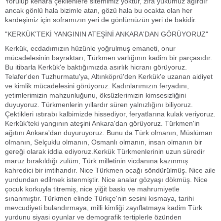
Yorulup kenara çekilenlere sitemimiz yoktur, zira yükümüz ağırdır
ancak gönlü hala bizimle atan, gözü hala bu ocakta olan her
kardeşimiz için soframızın yeri de gönlümüzün yeri de bakidir.
"KERKÜK'TEKİ YANGININ ATEŞİNİ ANKARA'DAN GÖRÜYORUZ"
Kerkük, ecdadımızın hüzünle yoğrulmuş emaneti, onur
mücadelesinin bayraktarı, Türkmen varlığının kadim bir parçasıdır.
Bu itibarla Kerkük'e baktığımızda asırlık hicranı görüyoruz.
Telafer'den Tuzhurmatu'ya, Altınköprü'den Kerkük'e uzanan aidiyet
ve kimlik mücadelesini görüyoruz. Kadınlarımızın feryadını,
yetimlerimizin mahzunluğunu, öksüzlerimizin kimsesizliğini
duyuyoruz. Türkmenlerin yıllardır süren yalnızlığını biliyoruz.
Çektikleri ıstırabı kalbimizde hissediyor, feryatlarına kulak veriyoruz.
Kerkük'teki yangının ateşini Ankara'dan görüyoruz. Türkmen'in
ağıtını Ankara'dan duyuruyoruz. Bunu da Türk olmanın, Müslüman
olmanın, Selçuklu olmanın, Osmanlı olmanın, insan olmanın bir
gereği olarak iddia ediyoruz.Kerkük Türkmenlerinin uzun süredir
maruz bırakıldığı zulüm, Türk milletinin vicdanına kazınmış
kahredici bir imtihandır. Nice Türkmen ocağı söndürülmüş. Nice aile
yurdundan edilmek istenmiştir. Nice analar gözyaşı dökmüş. Nice
çocuk korkuyla titremiş, nice yiğit baskı ve mahrumiyetle
sınanmıştır. Türkmen elinde Türkçe'nin sesini kısmaya, tarihi
mevcudiyeti bulandırmaya, milli kimliği zayıflatmaya kadim Türk
yurdunu siyasi oyunlar ve demografik tertiplerle özünden