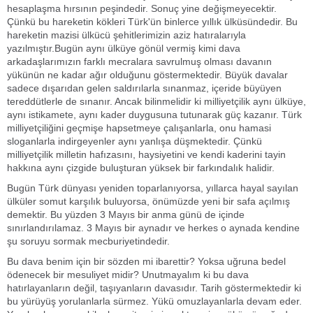
hesaplaşma hırsının peşindedir. Sonuç yine değişmeyecektir.
Çünkü bu hareketin kökleri Türk'ün binlerce yıllık ülküsündedir. Bu
hareketin mazisi ülkücü şehitlerimizin aziz hatıralarıyla
yazılmıştır.Bugün aynı ülküye gönül vermiş kimi dava
arkadaşlarımızın farklı mecralara savrulmuş olması davanın
yükünün ne kadar ağır olduğunu göstermektedir. Büyük davalar
sadece dışarıdan gelen saldırılarla sınanmaz, içeride büyüyen
tereddütlerle de sınanır. Ancak bilinmelidir ki milliyetçilik aynı ülküye,
aynı istikamete, aynı kader duygusuna tutunarak güç kazanır. Türk
milliyetçiliğini geçmişe hapsetmeye çalışanlarla, onu hamasi
sloganlarla indirgeyenler aynı yanlışa düşmektedir. Çünkü
milliyetçilik milletin hafızasını, haysiyetini ve kendi kaderini tayin
hakkına aynı çizgide buluşturan yüksek bir farkındalık halidir.
Bugün Türk dünyası yeniden toparlanıyorsa, yıllarca hayal sayılan
ülküler somut karşılık buluyorsa, önümüzde yeni bir safa açılmış
demektir. Bu yüzden 3 Mayıs bir anma günü de içinde
sınırlandırılamaz. 3 Mayıs bir aynadır ve herkes o aynada kendine
şu soruyu sormak mecburiyetindedir.
Bu dava benim için bir sözden mi ibarettir? Yoksa uğruna bedel
ödenecek bir mesuliyet midir? Unutmayalım ki bu dava
hatırlayanların değil, taşıyanların davasıdır. Tarih göstermektedir ki
bu yürüyüş yorulanlarla sürmez. Yükü omuzlayanlarla devam eder.