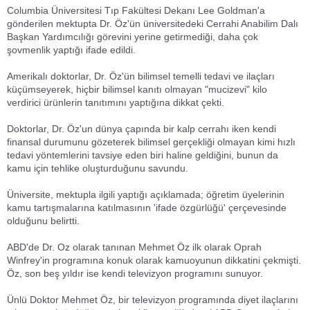
Columbia Üniversitesi Tıp Fakültesi Dekanı Lee Goldman'a
gönderilen mektupta Dr. Öz'ün üniversitedeki Cerrahi Anabilim Dalı
Başkan Yardımcılığı görevini yerine getirmediği, daha çok
şovmenlik yaptığı ifade edildi.
Amerikalı doktorlar, Dr. Öz'ün bilimsel temelli tedavi ve ilaçları
küçümseyerek, hiçbir bilimsel kanıtı olmayan "mucizevi" kilo
verdirici ürünlerin tanıtımını yaptığına dikkat çekti.
Doktorlar, Dr. Öz'un dünya çapında bir kalp cerrahı iken kendi
finansal durumunu gözeterek bilimsel gerçekliği olmayan kimi hızlı
tedavi yöntemlerini tavsiye eden biri haline geldiğini, bunun da
kamu için tehlike oluşturduğunu savundu.
Üniversite, mektupla ilgili yaptığı açıklamada; öğretim üyelerinin
kamu tartışmalarına katılmasının 'ifade özgürlüğü' çerçevesinde
olduğunu belirtti.
ABD'de Dr. Oz olarak tanınan Mehmet Öz ilk olarak Oprah
Winfrey'in programına konuk olarak kamuoyunun dikkatini çekmişti.
Öz, son beş yıldır ise kendi televizyon programını sunuyor.
Ünlü Doktor Mehmet Öz, bir televizyon programında diyet ilaçlarını