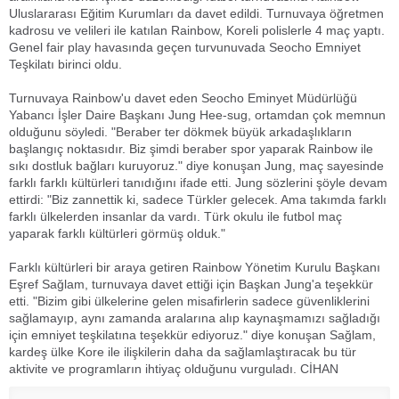
Uluslararası Eğitim Kurumları da davet edildi. Turnuvaya öğretmen
kadrosu ve velileri ile katılan Rainbow, Koreli polislerle 4 maç yaptı.
Genel fair play havasında geçen turvunuvada Seocho Emniyet
Teşkilatı birinci oldu.
Turnuvaya Rainbow'u davet eden Seocho Eminyet Müdürlüğü
Yabancı İşler Daire Başkanı Jung Hee-sug, ortamdan çok memnun
olduğunu söyledi. "Beraber ter dökmek büyük arkadaşlıkların
başlangıç noktasıdır. Biz şimdi beraber spor yaparak Rainbow ile
sıkı dostluk bağları kuruyoruz." diye konuşan Jung, maç sayesinde
farklı farklı kültürleri tanıdığını ifade etti. Jung sözlerini şöyle devam
ettirdi: "Biz zannettik ki, sadece Türkler gelecek. Ama takımda farklı
farklı ülkelerden insanlar da vardı. Türk okulu ile futbol maç
yaparak farklı kültürleri görmüş olduk."
Farklı kültürleri bir araya getiren Rainbow Yönetim Kurulu Başkanı
Eşref Sağlam, turnuvaya davet ettiği için Başkan Jung'a teşekkür
etti. "Bizim gibi ülkelerine gelen misafirlerin sadece güvenliklerini
sağlamayıp, aynı zamanda aralarına alıp kaynaşmamızı sağladığı
için emniyet teşkilatına teşekkür ediyoruz." diye konuşan Sağlam,
kardeş ülke Kore ile ilişkilerin daha da sağlamlaştıracak bu tür
aktivite ve programların ihtiyaç olduğunu vurguladı. CİHAN