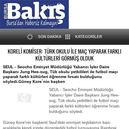
SON DAKİKA
KATEGORİLER
KORELİ KOMİSER: TÜRK OKULU İLE MAÇ YAPARAK FARKLI
KÜLTÜRLERİ GÖRMÜŞ OLDUK
SEUL - Seocho Eminyet Müdürlüğü Yabancı İşler Daire
Başkanı Jung Hee-sug, Tük okulu yetkilileri ile futbol maçı
yaparak farklı kültürleri öğrenme fırsatı bulduğunu
söyledi.Güney Kore´nin başken
SEUL - Seocho Eminyet Müdürlüğü
Yabancı İşler Daire Başkanı Jung Hee-
sug, Tük okulu yetkilileri ile futbol maçı
yaparak farklı kültürleri öğrenme fırsatı
bulduğunu söyledi.
Güney Kore'nin başkenti Seul'deki emniyet teşkilatının bazı
aralıklarla kendi içinde düzenlediği futbol turnuvasına Rainbow