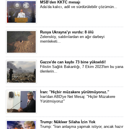
MSB’den KKTC mesajı
Ada’da kalıcı, adil ve sürdürülebilir çözümün...
Rusya Ukrayna’yı vurdu: 8 ölü
Zelenskiy, saldırılardan en ağır darbeyi
memleketi...
Gazze'de can kaybı 73 bine yükseldi!
Filistin Sağlık Bakanlığı, 7 Ekim 2023'ten bu yana
ölenlerin...
İran: ''Hiçbir müzakere yürütmüyoruz.''
İran'dan ABD'ye Net Mesaj: "Hiçbir Müzakere
Yürütmüyoruz"
Trump: Nükleer Silaha İzin Yok
Trump: "İran anlaşma yapmak istiyor, ancak hazır