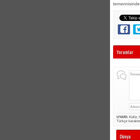
temennisinde
Yorumlar
UYARI:
Küfür, h
Türkçe karakte
Dünya