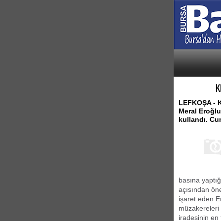
K
LEFKOŞA - K
Meral Eroğlu
kullandı. C
basına yaptı
açısından ön
işaret eden E
müzakereleri 
iradesinin en