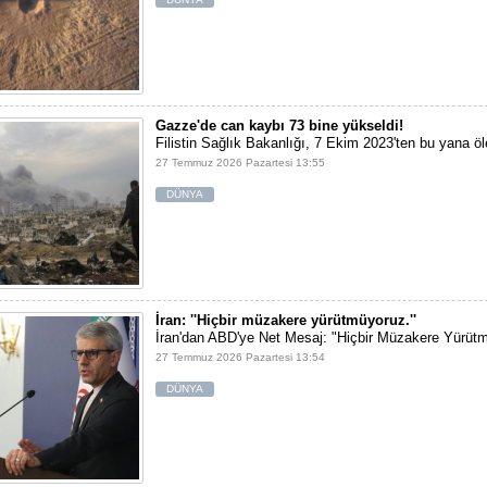
Gazze'de can kaybı 73 bine yükseldi!
Filistin Sağlık Bakanlığı, 7 Ekim 2023'ten bu yana öle
27 Temmuz 2026 Pazartesi 13:55
DÜNYA
İran: ''Hiçbir müzakere yürütmüyoruz.''
İran'dan ABD'ye Net Mesaj: "Hiçbir Müzakere Yürüt
27 Temmuz 2026 Pazartesi 13:54
DÜNYA