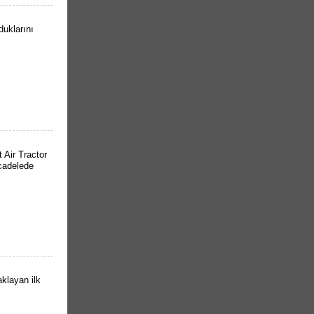
duklarını
Air Tractor
cadelede
klayan ilk