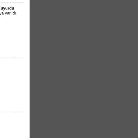
 duyurdu
a varıldı