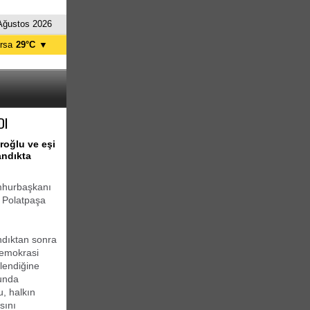
Ağustos 2026
rsa
29°C
▼
tanbul
25°C
nkara
29°C
DI
oğlu ve eşi
andıkta
mhurbaşkanı
a Polatpaşa
ndıktan sonra
demokrasi
lendiğine
sunda
u, halkın
sını