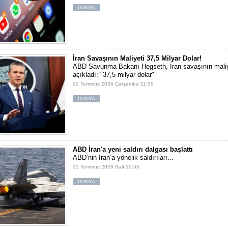
DÜNYA
İran Savaşının Maliyeti 37,5 Milyar Dolar!
ABD Savunma Bakanı Hegseth, İran savaşının maliy
açıkladı: "37,5 milyar dolar"
22 Temmuz 2026 Çarşamba 11:55
DÜNYA
ABD İran'a yeni saldırı dalgası başlattı
ABD’nin İran’a yönelik saldırıları...
21 Temmuz 2026 Salı 10:55
DÜNYA