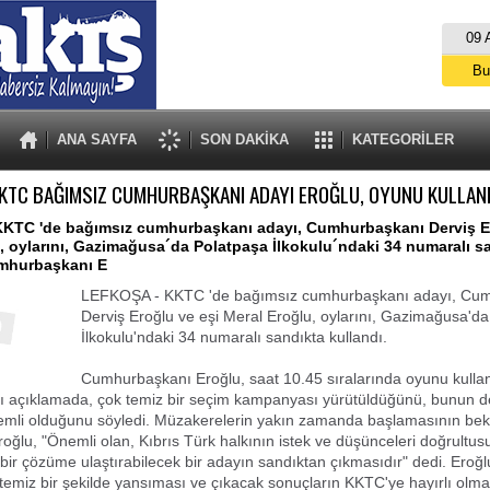
09 
Bu
İs
A
ANA SAYFA
SON DAKİKA
KATEGORİLER
KTC BAĞIMSIZ CUMHURBAŞKANI ADAYI EROĞLU, OYUNU KULLAN
KTC 'de bağımsız cumhurbaşkanı adayı, Cumhurbaşkanı Derviş Er
, oylarını, Gazimağusa´da Polatpaşa İlkokulu´ndaki 34 numaralı s
umhurbaşkanı E
LEFKOŞA - KKTC 'de bağımsız cumhurbaşkanı adayı, Cu
Derviş Eroğlu ve eşi Meral Eroğlu, oylarını, Gazimağusa'd
İlkokulu'ndaki 34 numaralı sandıkta kullandı.
Cumhurbaşkanı Eroğlu, saat 10.45 sıralarında oyunu kulla
ğı açıklamada, çok temiz bir seçim kampanyası yürütüldüğünü, bunun 
emli olduğunu söyledi. Müzakerelerin yakın zamanda başlamasının bek
roğlu, "Önemli olan, Kıbrıs Türk halkının istek ve düşünceleri doğrultu
bir çözüme ulaştırabilecek bir adayın sandıktan çıkmasıdır" dedi. Eroğl
 temiz bir şekilde yansıması ve çıkacak sonuçların KKTC'ye hayırlı olma