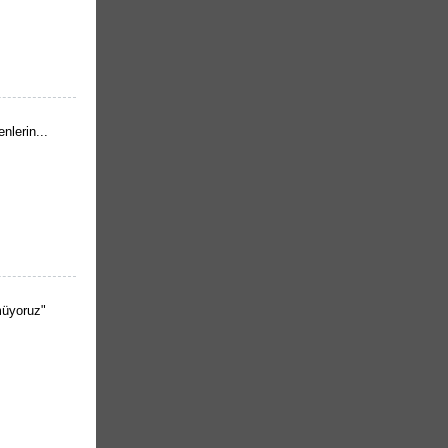
nlerin...
müyoruz"