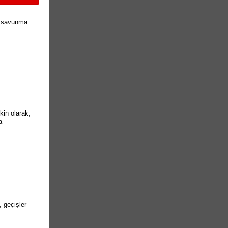
k savunma
kin olarak,
a
 geçişler