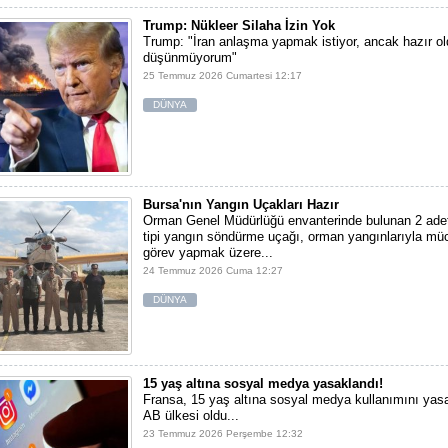
Trump: Nükleer Silaha İzin Yok
Trump: "İran anlaşma yapmak istiyor, ancak hazır ol
düşünmüyorum"
25 Temmuz 2026 Cumartesi 12:17
DÜNYA
Bursa'nın Yangın Uçakları Hazır
Orman Genel Müdürlüğü envanterinde bulunan 2 adet 
tipi yangın söndürme uçağı, orman yangınlarıyla mü
görev yapmak üzere...
24 Temmuz 2026 Cuma 12:27
DÜNYA
15 yaş altına sosyal medya yasaklandı!
Fransa, 15 yaş altına sosyal medya kullanımını yasa
AB ülkesi oldu...
23 Temmuz 2026 Perşembe 12:32