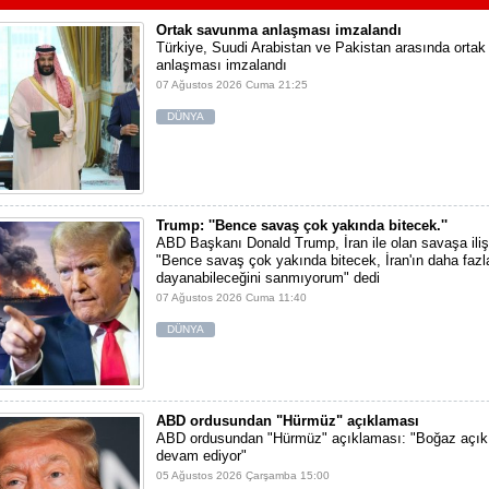
Ortak savunma anlaşması imzalandı
Türkiye, Suudi Arabistan ve Pakistan arasında orta
anlaşması imzalandı
07 Ağustos 2026 Cuma 21:25
DÜNYA
Trump: ''Bence savaş çok yakında bitecek.''
ABD Başkanı Donald Trump, İran ile olan savaşa iliş
"Bence savaş çok yakında bitecek, İran'ın daha fazl
dayanabileceğini sanmıyorum" dedi
07 Ağustos 2026 Cuma 11:40
DÜNYA
ABD ordusundan "Hürmüz" açıklaması
ABD ordusundan "Hürmüz" açıklaması: "Boğaz açık,
devam ediyor"
05 Ağustos 2026 Çarşamba 15:00