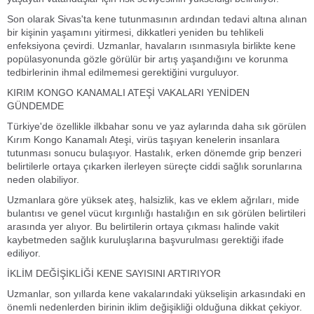
Son olarak Sivas'ta kene tutunmasının ardından tedavi altına alınan
bir kişinin yaşamını yitirmesi, dikkatleri yeniden bu tehlikeli
enfeksiyona çevirdi. Uzmanlar, havaların ısınmasıyla birlikte kene
popülasyonunda gözle görülür bir artış yaşandığını ve korunma
tedbirlerinin ihmal edilmemesi gerektiğini vurguluyor.
KIRIM KONGO KANAMALI ATEŞİ VAKALARI YENİDEN
GÜNDEMDE
Türkiye'de özellikle ilkbahar sonu ve yaz aylarında daha sık görülen
Kırım Kongo Kanamalı Ateşi, virüs taşıyan kenelerin insanlara
tutunması sonucu bulaşıyor. Hastalık, erken dönemde grip benzeri
belirtilerle ortaya çıkarken ilerleyen süreçte ciddi sağlık sorunlarına
neden olabiliyor.
Uzmanlara göre yüksek ateş, halsizlik, kas ve eklem ağrıları, mide
bulantısı ve genel vücut kırgınlığı hastalığın en sık görülen belirtileri
arasında yer alıyor. Bu belirtilerin ortaya çıkması halinde vakit
kaybetmeden sağlık kuruluşlarına başvurulması gerektiği ifade
ediliyor.
İKLİM DEĞİŞİKLİĞİ KENE SAYISINI ARTIRIYOR
Uzmanlar, son yıllarda kene vakalarındaki yükselişin arkasındaki en
önemli nedenlerden birinin iklim değişikliği olduğuna dikkat çekiyor.