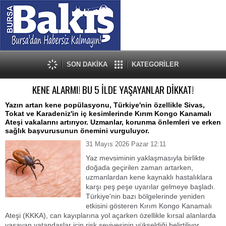
SON DAKİKA
KATEGORİLER
KENE ALARMI! BU 5 İLDE YAŞAYANLAR DİKKAT!
Yazın artan kene popülasyonu, Türkiye'nin özellikle Sivas,
Tokat ve Karadeniz'in iç kesimlerinde Kırım Kongo Kanamalı
Ateşi vakalarını artırıyor. Uzmanlar, korunma önlemleri ve erken
sağlık başvurusunun önemini vurguluyor.
31 Mayıs 2026 Pazar 12:11
Yaz mevsiminin yaklaşmasıyla birlikte
doğada geçirilen zaman artarken,
uzmanlardan kene kaynaklı hastalıklara
karşı peş peşe uyarılar gelmeye başladı.
Türkiye'nin bazı bölgelerinde yeniden
etkisini gösteren Kırım Kongo Kanamalı
Ateşi (KKKA), can kayıplarına yol açarken özellikle kırsal alanlarda
yaşayan vatandaşlar için risk seviyesinin yükseldiği belirtiliyor.