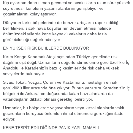
Kış aylarının daha ılıman geçmesi ve sıcaklıkların uzun süre yüksek
seyretmesi, kenelerin yaşam alanlarını genişletiyor ve
çoğalmalarını kolaylaştırıyor.
Dünyanın farklı bölgelerinde de benzer artışların rapor edildiği
belirtilirken, sıcak hava koşullarının devam etmesi halinde
önümüzdeki yıllarda kene kaynaklı vakaların daha fazla
görülebileceği değerlendiriliyor.
EN YÜKSEK RİSK BU İLLERDE BULUNUYOR
Kırım Kongo Kanamalı Ateşi açısından Türkiye genelinde risk
dağılımı eşit değil. Uzmanların değerlendirmelerine göre özellikle İç
Anadolu ile Karadeniz'in bazı iç kesimlerinde risk daha yüksek
seviyelerde bulunuyor.
Sivas, Tokat, Yozgat, Çorum ve Kastamonu, hastalığın en sık
görüldüğü iller arasında öne çıkıyor. Bunun yanı sıra Karadeniz'in iç
bölgeleri ile Ankara'nın doğusunda kalan bazı alanlarda da
vatandaşların dikkatli olması gerektiği belirtiliyor.
Uzmanlar, bu bölgelerde yaşayanların veya kırsal alanlarda vakit
geçirenlerin koruyucu önlemleri ihmal etmemesi gerektiğini ifade
ediyor.
KENE TESPİT EDİLDİĞİNDE PANİK YAPILMAMALI