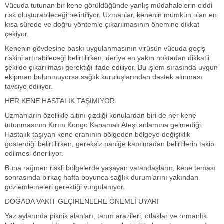
Vücuda tutunan bir kene görüldüğünde yanlış müdahalelerin ciddi
risk oluşturabileceği belirtiliyor. Uzmanlar, kenenin mümkün olan en
kısa sürede ve doğru yöntemle çıkarılmasının önemine dikkat
çekiyor.
Kenenin gövdesine baskı uygulanmasının virüsün vücuda geçiş
riskini artırabileceği belirtilirken, deriye en yakın noktadan dikkatli
şekilde çıkarılması gerektiği ifade ediliyor. Bu işlem sırasında uygun
ekipman bulunmuyorsa sağlık kuruluşlarından destek alınması
tavsiye ediliyor.
HER KENE HASTALIK TAŞIMIYOR
Uzmanların özellikle altını çizdiği konulardan biri de her kene
tutunmasının Kırım Kongo Kanamalı Ateşi anlamına gelmediği.
Hastalık taşıyan kene oranının bölgeden bölgeye değişiklik
gösterdiği belirtilirken, gereksiz paniğe kapılmadan belirtilerin takip
edilmesi öneriliyor.
Buna rağmen riskli bölgelerde yaşayan vatandaşların, kene teması
sonrasında birkaç hafta boyunca sağlık durumlarını yakından
gözlemlemeleri gerektiği vurgulanıyor.
DOĞADA VAKİT GEÇİRENLERE ÖNEMLİ UYARI
Yaz aylarında piknik alanları, tarım arazileri, otlaklar ve ormanlık