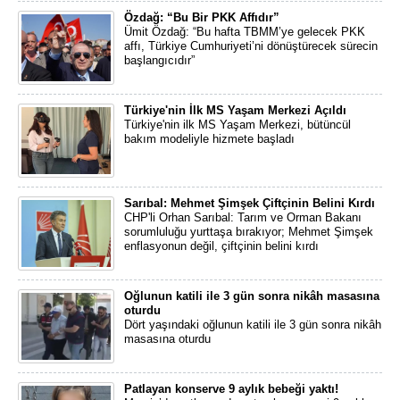
Özdağ: “Bu Bir PKK Affıdır”
Ümit Özdağ: “Bu hafta TBMM’ye gelecek PKK
affı, Türkiye Cumhuriyeti’ni dönüştürecek sürecin
başlangıcıdır”
Türkiye'nin İlk MS Yaşam Merkezi Açıldı
Türkiye'nin ilk MS Yaşam Merkezi, bütüncül
bakım modeliyle hizmete başladı
Sarıbal: Mehmet Şimşek Çiftçinin Belini Kırdı
CHP'li Orhan Sarıbal: Tarım ve Orman Bakanı
sorumluluğu yurttaşa bırakıyor; Mehmet Şimşek
enflasyonun değil, çiftçinin belini kırdı
Oğlunun katili ile 3 gün sonra nikâh masasına
oturdu
Dört yaşındaki oğlunun katili ile 3 gün sonra nikâh
masasına oturdu
Patlayan konserve 9 aylık bebeği yaktı!