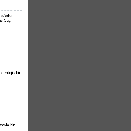
sferler
lar Suç
stratejik bir
zayla bin