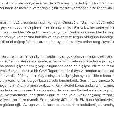
z var. Ama bizde şikayetlerin yüzde 60'ı e başvuru dediğimiz formlarımız
zerinden gelmesidir. Vatandaş hiç bir masraf yapmadan bize rahatlıkla ul
larının bağlayıcılığına ilişkin konuşan Ömeroğlu, "Bizim en büyük gü
eyi kamuoyuna deşifre etmesi ile sağlanıyor. Ayrıcı biz her sene yıllı
uyoruz ve Meclis'e gidip hesap veriyoruz. Çünkü bu kurum Meclis Başk
 de tavsiye kararlarına hukuka ve hakkaniyete uygun olduğuna inandığı
kililerini çağırıp 'siz bunlara neden uymadınız' diye onları sorguluyor."
kurumların temel özelliğinin yaptırımdan çok tavsiye niteliğindeki kara
lu, "Yol gösterici niteliğinde, iyi yönetişim ilkelerini idarede sağlamay
a pahalı işliyor, hem iş yoğunluğundan daha ağır işliyor. Bizim en fazl
remiz 6 aydır. Mesela bir Gezi Raporu'nu biz 6 aya varmadan tamamlad
rar verdik. 2014 yılı bir Mayıs olayları ile ilgili yine aynı şekilde o kararı
 olayı vardı onları da çok kısa sürede tamamladık. Soma raporumuzu ö
çen yılın Aralık ayında açıkladık. Kılık kıyafet konusunda yani halkım
konuda kararımızı verdik ve bu anlamda o zaman Başbakanlık da başört
du ve yönetmeliği değiştirmek durumunda kaldı.Biz ilk başladığımızda
avsiye kararımıza uymak. Şu an yüzde 40'la vardı. Biz bunu önümüzdeki
ye götüreceğiz. Avrupa ve uluslararası standartları hedeflemiş durumday