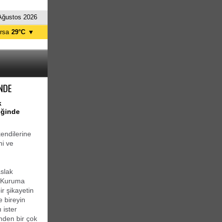
Ağustos 2026
rsa
29°C
▼
tanbul
29°C
nkara
31°C
NDE
k
liğinde
endilerine
ni ve
slak
ı. Kuruma
r şikayetin
e bireyin
 ister
ünden bir çok