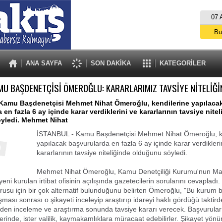
07 
Bu
İs
A
ANA SAYFA
SON DAKİKA
KATEGORİLER
MU BAŞDENETÇİSİ ÖMEROĞLU: KARARLARIMIZ TAVSİYE NİTELİĞİ
Kamu Başdenetçisi Mehmet Nihat Ömeroğlu, kendilerine yapılaca
en fazla 6 ay içinde karar verdiklerini ve kararlarının tavsiye nite
yledi. Mehmet Nihat
İSTANBUL - Kamu Başdenetçisi Mehmet Nihat Ömeroğlu, k
yapılacak başvurularda en fazla 6 ay içinde karar verdikleri
kararlarının tavsiye niteliğinde olduğunu söyledi.
Mehmet Nihat Ömeroğlu, Kamu Denetçiliği Kurumu'nun Ma
yeni kurulan irtibat ofisinin açılışında gazetecilerin sorularını cevaplad
rusu için bir çok alternatif bulunduğunu belirten Ömeroğlu, "Bu kurum bi
ması sonrası o şikayeti inceleyip araştırıp idareyi haklı gördüğü taktird
den inceleme ve araştırma sonunda tavsiye kararı verecek. Başvuruları
erinde, ister valilik, kaymakamlıklara müracaat edebilirler. Şikayet yön