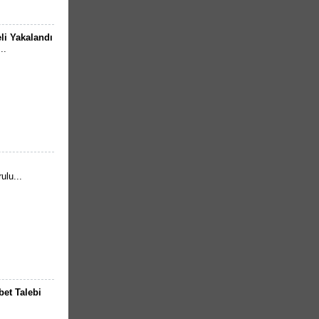
li Yakalandı
..
ulu...
et Talebi