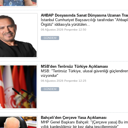
AHBAP Dosyasında Sanat Dünyasına Uzanan Tran
İstanbul Cumhuriyet Başsavcılığı tarafından "Ahbap
Örgütü" iddiasıyla yürütülen...
06 Ağustos 2026 Perşembe 12:50
GÜNDEM
MSB'den Terörsüz Türkiye Açıklaması
MSB: "Terörsüz Türkiye, ulusal güvenliği güçlendiren 
vizyondur"
06 Ağustos 2026 Perşembe 12:25
GÜNDEM
Bahçeli'den Çerçeve Yasa Açıklaması
MHP Genel Başkanı Bahçeli: "(Çerçeve yasa) Bu im
yıllık kardeşliğimiz bir kez daha tescillenmiştir"