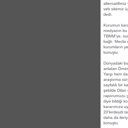
alternatifimi
veb sitemiz ü
dedi.
Kurumun karar
medyanın bu ş
TBMM'ye, sun
bağlı. Meclis
kurumların yet
konuştu.
Dünyadaki bu 
anlatan Ömeroğ
Yargı hem dah
araştırma sü
sayfalık bir ka
şekilde Dilan
raporumuzu ge
diye bildiği 
kararımıza uy
20'lerdeydi t
daha da ileri
konuştu.