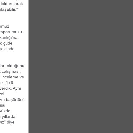
 doldurularak
aşabilir."
cümüz
k raporumuzu
anlığı'na
 ölçüde
 şeklinde
rları olduğunu
a çalışması.
a inceleme ve
ık. 176
 verdik. Aynı
zel
ızın başörtüsü
üsü
 yüzde
 yıllarda
ız" diye