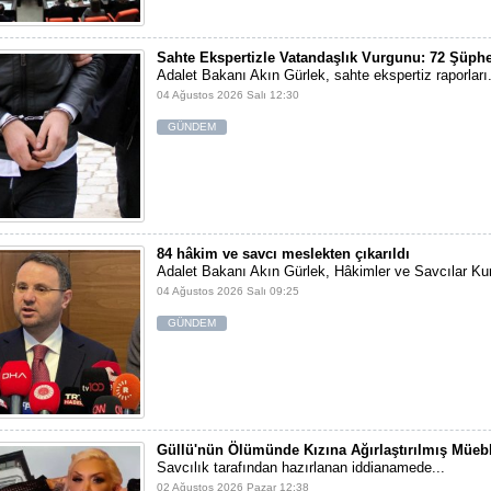
Sahte Ekspertizle Vatandaşlık Vurgunu: 72 Şüphe
Adalet Bakanı Akın Gürlek, sahte ekspertiz raporları.
04 Ağustos 2026 Salı 12:30
GÜNDEM
84 hâkim ve savcı meslekten çıkarıldı
Adalet Bakanı Akın Gürlek, Hâkimler ve Savcılar Kur
04 Ağustos 2026 Salı 09:25
GÜNDEM
Güllü'nün Ölümünde Kızına Ağırlaştırılmış Müebb
Savcılık tarafından hazırlanan iddianamede...
02 Ağustos 2026 Pazar 12:38