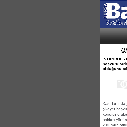
KA
İSTANBUL - 
başvurularda 
olduğunu sö
Kasırları'nda 
şikayet başvu
kendisine ulaş
hakları yönün
kurumun ofisl