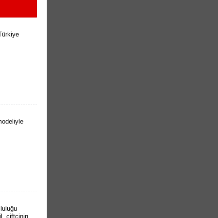
Türkiye
odeliyle
luluğu
 çiftçinin