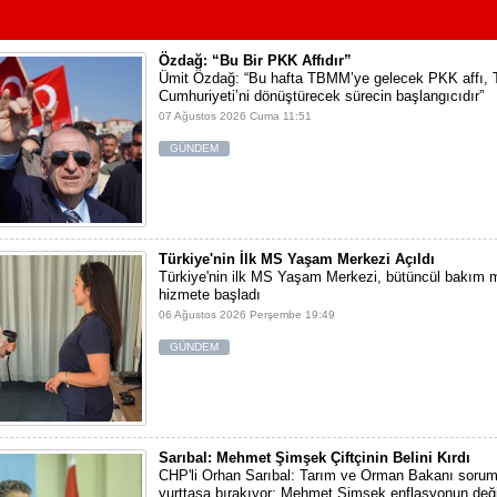
Özdağ: “Bu Bir PKK Affıdır”
Ümit Özdağ: “Bu hafta TBMM’ye gelecek PKK affı, 
Cumhuriyeti’ni dönüştürecek sürecin başlangıcıdır”
07 Ağustos 2026 Cuma 11:51
GÜNDEM
Türkiye'nin İlk MS Yaşam Merkezi Açıldı
Türkiye'nin ilk MS Yaşam Merkezi, bütüncül bakım m
hizmete başladı
06 Ağustos 2026 Perşembe 19:49
GÜNDEM
Sarıbal: Mehmet Şimşek Çiftçinin Belini Kırdı
CHP'li Orhan Sarıbal: Tarım ve Orman Bakanı sorum
yurttaşa bırakıyor; Mehmet Şimşek enflasyonun değil,