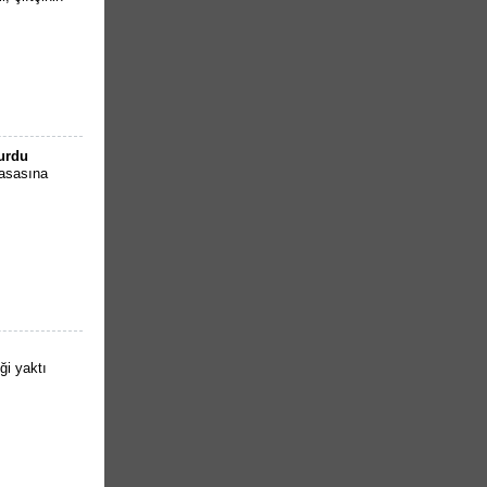
turdu
masasına
ği yaktı