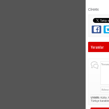
CİHAN
Yorumlar
UYARI:
Küfür, h
Türkçe karakte