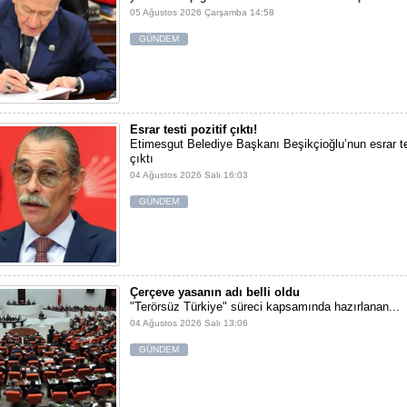
05 Ağustos 2026 Çarşamba 14:58
GÜNDEM
Esrar testi pozitif çıktı!
Etimesgut Belediye Başkanı Beşikçioğlu’nun esrar tes
çıktı
04 Ağustos 2026 Salı 16:03
GÜNDEM
Çerçeve yasanın adı belli oldu
"Terörsüz Türkiye" süreci kapsamında hazırlanan...
04 Ağustos 2026 Salı 13:06
GÜNDEM