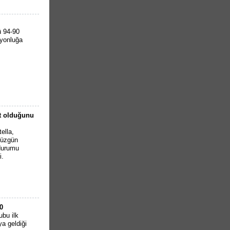
ü 94-90
iyonluğa
t olduğunu
ella,
 üzgün
durumu
i.
0
ubu ilk
a geldiği