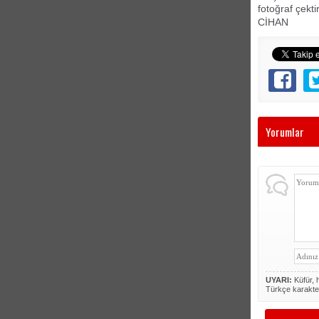
fotoğraf çektir
CİHAN
Yorumlar
UYARI:
Küfür, h
Türkçe karakte