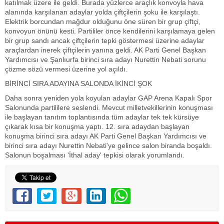
katılmak üzere ile geldi. Burada yüzlerce araçlık konvoyla hava
alanında karşılanan adaylar yolda çiftçilerin şoku ile karşılaştı.
Elektrik borcundan mağdur olduğunu öne süren bir grup çiftçi,
konvoyun önünü kesti. Partililer önce kendilerini karşılamaya gelen
bir grup sandı ancak çiftçilerin tepki göstermesi üzerine adaylar
araçlardan inerek çiftçilerin yanına geldi. AK Parti Genel Başkan
Yardımcısı ve Şanlıurfa birinci sıra adayı Nurettin Nebati sorunu
çözme sözü vermesi üzerine yol açıldı.
BİRİNCİ SIRA ADAYINA SALONDA İKİNCİ ŞOK
Daha sonra yeniden yola koyulan adaylar GAP Arena Kapalı Spor
Salonunda partililere seslendi. Mevcut milletvekillerinin konuşması
ile başlayan tanıtım toplantısında tüm adaylar tek tek kürsüye
çıkarak kısa bir konuşma yaptı. 12. sıra adaydan başlayan
konuşma birinci sıra adayı AK Parti Genel Başkan Yardımcısı ve
birinci sıra adayı Nurettin Nebati'ye gelince salon biranda boşaldı.
Salonun boşalması 'İthal aday' tepkisi olarak yorumlandı.