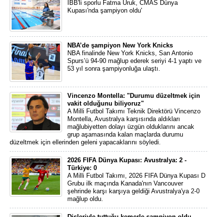
İBB'li sporlu Fatma Uruk, CMAS Dünya
Kupası'nda şampiyon oldu'
NBA’de şampiyon New York Knicks
NBA finalinde New York Knicks, San Antonio
Spurs’ü 94-90 mağlup ederek seriyi 4-1 yaptı ve
53 yıl sonra şampiyonluğa ulaştı.
Vincenzo Montella: "Durumu düzeltmek için
vakit olduğunu biliyoruz"
A Milli Futbol Takımı Teknik Direktörü Vincenzo
Montella, Avustralya karşısında aldıkları
mağlubiyetten dolayı üzgün olduklarını ancak
grup aşamasında kalan maçlarda durumu
düzeltmek için ellerinden geleni yapacaklarını söyledi.
2026 FIFA Dünya Kupası: Avustralya: 2 -
Türkiye: 0
A Milli Futbol Takımı, 2026 FIFA Dünya Kupası D
Grubu ilk maçında Kanada'nın Vancouver
şehrinde karşı karşıya geldiği Avustralya'ya 2-0
mağlup oldu.
Dişleriyle tuttuğu kemerle şampiyon oldu