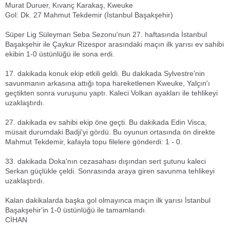
Murat Duruer, Kıvanç Karakaş, Kweuke
Gol: Dk. 27 Mahmut Tekdemir (İstanbul Başakşehir)
Süper Lig Süleyman Seba Sezonu'nun 27. haftasında İstanbul
Başakşehir ile Çaykur Rizespor arasındaki maçın ilk yarısı ev sahibi
ekibin 1-0 üstünlüğü ile sona erdi.
17. dakikada konuk ekip etkili geldi. Bu dakikada Sylvestre'nin
savunmanın arkasına attığı topa hareketlenen Kweuke, Yalçın'ı
geçtikten sonra vuruşunu yaptı. Kaleci Volkan ayakları ile tehlikeyi
uzaklaştırdı.
27. dakikada ev sahibi ekip öne geçti. Bu dakikada Edin Visca,
müsait durumdaki Badji'yi gördü. Bu oyunun ortasında ön direkte
Mahmut Tekdemir, kafayla topu filelere gönderdi: 1 - 0.
33. dakikada Doka'nın cezasahası dışından sert şutunu kaleci
Serkan güçlükle çeldi. Sonrasında araya giren savunma tehlikeyi
uzaklaştırdı.
Kalan dakikalarda başka gol olmayınca maçın ilk yarısı İstanbul
Başakşehir'in 1-0 üstünlüğü ile tamamlandı.
CİHAN