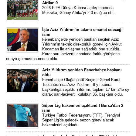
Afrika: 0
2026 FIFA Dünya Kupası açılış maçında
Meksika, Güney Afrika'yı 2-0 mağlup etti.
İşte Aziz Yıldırım'ın takımı emanet edeceği
isim
Fenerbahçe'de yeniden başkan seçilen Aziz
Yıldırım'ın teknik direktörlük görevi için Aykut
Kocaman ile anlaşma sağladığı öne sürüldü.
Karar sarı-lacivertli camiada farklı görüşlerin
ortaya çıkmasına neden oldu.
Aziz Yıldırım yeniden Fenerbahçe başkanı
oldu
Fenerbahçe Olağanüstü Seçimli Genel Kurul
Toplantısı'nda Aziz Yıldırım, 8 yıl sonra
başkanlığa seçildi. Yıldırım, toplam 17 bin 245 oy
olarak sarı-lacivertli kulübün 35. başkanı oldu.
Süper Lig hakemleri açıklandı! Bursa'dan 2
isim
Türkiye Futbol Federasyonu (TFF), Trendyol
Süper Lig'de gelecek sezon görev alacak
hakemlerini açıkladı.