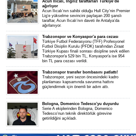
Acun Ilıcalı, İngiliz taraftarları Türkiye’de
ağırlıyor
Acun Ilıcalı’nın sahibi olduğu Hull City’nin Premier
Lig’e yükselme sevincini paylaşan 200 şanslı
taraftar, Acun Ilıcalı’nın daveti ile Antalya’da
ağırlanıyor.
Trabzonspor ve Konyaspor'a para cezası
Türkiye Futbol Federasyonu (TFF) Profesyonel
Futbol Disiplin Kurulu (PFDK) tarafından Ziraat
Türkiye Kupası finali sonrası disipline sevk edilen
Trabzonspor'a 529 bin TL, Konyaspor'a ise 954
bin TL para cezası verildi.
Trabzonspor transfer bombasını patlattı!
Trabzonspor, yeni sezon öncesindeki kadro
planlaması kapsamında savunma hattını
güçlendirmek için önemli bir adım attı.
Bologna, Domenico Tedesco'yu duyurdu
Serie A ekiplerinden Bologna, Domenico
Tedesco’nun teknik direktörlük görevine
getirildiğini açıkladı.