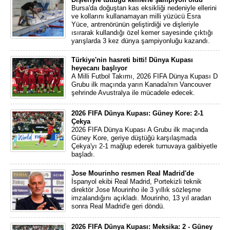
Bursa'da doğuştan kas eksikliği nedeniyle ellerini
ve kollarını kullanamayan milli yüzücü Esra
Yüce, antrenörünün geliştirdiği ve dişleriyle
ısırarak kullandığı özel kemer sayesinde çıktığı
yarışlarda 3 kez dünya şampiyonluğu kazandı.
Türkiye'nin hasreti bitti! Dünya Kupası
heyecanı başlıyor
A Milli Futbol Takımı, 2026 FIFA Dünya Kupası D
Grubu ilk maçında yarın Kanada'nın Vancouver
şehrinde Avustralya ile mücadele edecek.
2026 FIFA Dünya Kupası: Güney Kore: 2-1
Çekya
2026 FIFA Dünya Kupası A Grubu ilk maçında
Güney Kore, geriye düştüğü karşılaşmada
Çekya'yı 2-1 mağlup ederek turnuvaya galibiyetle
başladı.
Jose Mourinho resmen Real Madrid'de
İspanyol ekibi Real Madrid, Portekizli teknik
direktör Jose Mourinho ile 3 yıllık sözleşme
imzalandığını açıkladı. Mourinho, 13 yıl aradan
sonra Real Madrid'e geri döndü.
2026 FIFA Dünya Kupası: Meksika: 2 - Güney