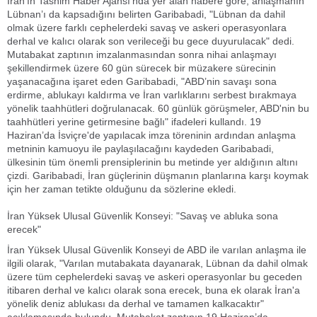
İran’ın Tasnim Haber Ajansı’nda yer alan habere göre; anlaşmanın
Lübnan’ı da kapsadığını belirten Garibabadi, "Lübnan da dahil
olmak üzere farklı cephelerdeki savaş ve askeri operasyonlara
derhal ve kalıcı olarak son verileceği bu gece duyurulacak" dedi.
Mutabakat zaptının imzalanmasından sonra nihai anlaşmayı
şekillendirmek üzere 60 gün sürecek bir müzakere sürecinin
yaşanacağına işaret eden Garibabadi, "ABD’nin savaşı sona
erdirme, ablukayı kaldırma ve İran varlıklarını serbest bırakmaya
yönelik taahhütleri doğrulanacak. 60 günlük görüşmeler, ABD'nin bu
taahhütleri yerine getirmesine bağlı" ifadeleri kullandı. 19
Haziran’da İsviçre'de yapılacak imza töreninin ardından anlaşma
metninin kamuoyu ile paylaşılacağını kaydeden Garibabadi,
ülkesinin tüm önemli prensiplerinin bu metinde yer aldığının altını
çizdi. Garibabadi, İran güçlerinin düşmanın planlarına karşı koymak
için her zaman tetikte olduğunu da sözlerine ekledi.
İran Yüksek Ulusal Güvenlik Konseyi: "Savaş ve abluka sona
erecek"
İran Yüksek Ulusal Güvenlik Konseyi de ABD ile varılan anlaşma ile
ilgili olarak, "Varılan mutabakata dayanarak, Lübnan da dahil olmak
üzere tüm cephelerdeki savaş ve askeri operasyonlar bu geceden
itibaren derhal ve kalıcı olarak sona erecek, buna ek olarak İran'a
yönelik deniz ablukası da derhal ve tamamen kalkacaktır"