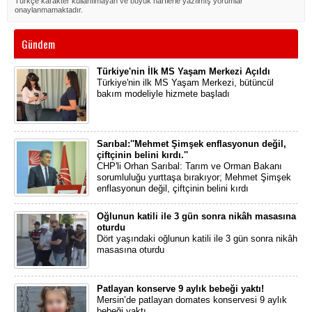
Türkçe karakter kullanılmayan ve büyük harflerle yazılmış yorumlar
onaylanmamaktadır.
Gündem
Türkiye'nin İlk MS Yaşam Merkezi Açıldı
Türkiye'nin ilk MS Yaşam Merkezi, bütüncül
bakım modeliyle hizmete başladı
Sarıbal:''Mehmet Şimşek enflasyonun değil,
çiftçinin belini kırdı.''
CHP'li Orhan Sarıbal: Tarım ve Orman Bakanı
sorumluluğu yurttaşa bırakıyor; Mehmet Şimşek
enflasyonun değil, çiftçinin belini kırdı
Oğlunun katili ile 3 gün sonra nikâh masasına
oturdu
Dört yaşındaki oğlunun katili ile 3 gün sonra nikâh
masasına oturdu
Patlayan konserve 9 aylık bebeği yaktı!
Mersin’de patlayan domates konservesi 9 aylık
bebeği yaktı