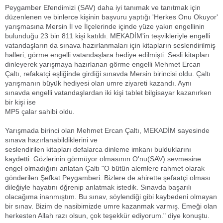
Peygamber Efendimizi (SAV) daha iyi tanımak ve tanıtmak için
düzenlenen ve binlerce kişinin başvuru yaptığı 'Herkes Onu Okuyor'
yarışmasına Mersin İl ve İlçelerinde içinde yüze yakın engellinin
bulunduğu 23 bin 811 kişi katıldı. MEKADİM'in teşvikleriyle engelli
vatandaşların da sınava hazırlanmaları için kitapların seslendirilmiş
halleri, görme engelli vatandaşlara hediye edilmişti. Sesli kitapları
dinleyerek yarışmaya hazırlanan görme engelli Mehmet Ercan
Çaltı, refakatçi eşliğinde girdiği sınavda Mersin birincisi oldu. Çaltı
yarışmanın büyük hediyesi olan umre ziyareti kazandı. Aynı
sınavda engelli vatandaşlardan iki kişi tablet bilgisayar kazanırken
bir kişi ise
MP5 çalar sahibi oldu.
Yarışmada birinci olan Mehmet Ercan Çaltı, MEKADİM sayesinde
sınava hazırlanabildiklerini ve
seslendirilen kitapları defalarca dinleme imkanı bulduklarını
kaydetti. Gözlerinin görmüyor olmasının O'nu(SAV) sevmesine
engel olmadığını anlatan Çaltı "O bütün alemlere rahmet olarak
gönderilen Şefkat Peygamberi. Bizlere de ahirette şefaatçi olması
dileğiyle hayatını öğrenip anlatmak istedik. Sınavda başarılı
olacağıma inanmıştım. Bu sınav, söylendiği gibi kaybedeni olmayan
bir sınav. Bizim de nasibimizde umre kazanmak varmış. Emeği olan
herkesten Allah razı olsun, çok teşekkür ediyorum." diye konuştu.