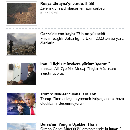
Rusya Ukrayna’yı vurdu: 8 ölü
Zelenskiy, saldırılardan en ağır darbeyi
memleketi...
Gazze'de can kaybı 73 bine yükseldi!
Filistin Sağlık Bakanlığı, 7 Ekim 2023'ten bu yana
ölenlerin...
İran: ''Hiçbir müzakere yürütmüyoruz.''
İran'dan ABD'ye Net Mesaj: "Hiçbir Müzakere
Yürütmüyoruz"
Trump: Nükleer Silaha İzin Yok
Trump: "İran anlaşma yapmak istiyor, ancak hazır
olduklarını düşünmüyorum"
Bursa'nın Yangın Uçakları Hazır
Orman Genel Müdürlüğü envanterinde bulunan 2