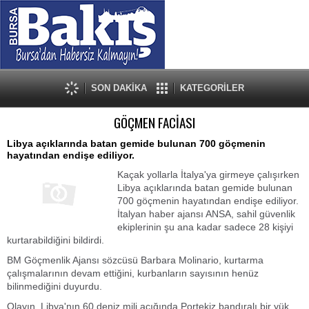
SON DAKİKA
KATEGORİLER
GÖÇMEN FACİASI
Libya açıklarında batan gemide bulunan 700 göçmenin
hayatından endişe ediliyor.
Kaçak yollarla İtalya'ya girmeye çalışırken
Libya açıklarında batan gemide bulunan
700 göçmenin hayatından endişe ediliyor.
İtalyan haber ajansı ANSA, sahil güvenlik
ekiplerinin şu ana kadar sadece 28 kişiyi
kurtarabildiğini bildirdi.
BM Göçmenlik Ajansı sözcüsü Barbara Molinario, kurtarma
çalışmalarının devam ettiğini, kurbanların sayısının henüz
bilinmediğini duyurdu.
Olayın, Libya'nın 60 deniz mili açığında Portekiz bandıralı bir yük