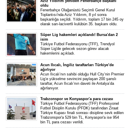
Aziz Yıldırım yeniden Fenerbahçe başkanı
oldu
Fenerbahçe Olağanüstü Seçimli Genel Kurul
Toplantısı'nda Aziz Yıldırım, 8 yıl sonra
başkanlığa seçildi. Yıldırım, toplam 17 bin 245 oy
olarak sarı-lacivertli kulübün 35. başkanı oldu.
Süper Lig hakemleri açıklandı! Bursa'dan 2
isim
Türkiye Futbol Federasyonu (TFF), Trendyol
Süper Lig'de gelecek sezon görev alacak
hakemlerini açıkladı.
Acun Ilıcalı, İngiliz taraftarları Türkiye’de
ağırlıyor
Acun Ilıcalı’nın sahibi olduğu Hull City’nin Premier
Lig’e yükselme sevincini paylaşan 200 şanslı
taraftar, Acun Ilıcalı’nın daveti ile Antalya’da
ağırlanıyor.
Trabzonspor ve Konyaspor'a para cezası
Türkiye Futbol Federasyonu (TFF) Profesyonel
Futbol Disiplin Kurulu (PFDK) tarafından Ziraat
Türkiye Kupası finali sonrası disipline sevk edilen
Trabzonspor'a 529 bin TL, Konyaspor'a ise 954
bin TL para cezası verildi.