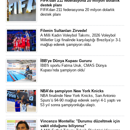
FIFA’dan 211 federasyona 20 milyon dolarlık
destek planı
FIFA’dan 211 federasyona 20 milyon dolarlık
destek planı
Filenin Sultanları Zirvede!
A Milli Kadın Voleybol Takımı, 2026 Voleybol
Milletler Ligi finalinde karşılaştığı Brezilya’yı 3-1
mağlup ederek şampiyon oldu.
İBB'ye Dünya Kupası Gururu
İBB'li sporlu Fatma Uruk, CMAS Dünya
Kupası'nda şampiyon oldu'
NBA’de şampiyon New York Knicks
NBA finalinde New York Knicks, San Antonio
Spurs’ü 94-90 mağlup ederek seriyi 4-1 yaptı ve
53 yıl sonra şampiyonluğa ulaştı.
Vincenzo Montella: "Durumu düzeltmek için
vakit olduğunu biliyoruz"