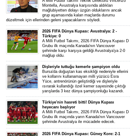
A Milli Futbol Takımı Teknik Direktörü Vincenzo
Montella, Avustralya karşısında aldıkları
mağlubiyetten dolayı üzgün olduklarını ancak
grup aşamasında kalan maçlarda durumu
düzeltmek için ellerinden geleni yapacaklarını söyledi.
2026 FIFA Dünya Kupası: Avustralya: 2 -
Türkiye: 0
A Milli Futbol Takımı, 2026 FIFA Dünya Kupası D
Grubu ilk maçında Kanada'nın Vancouver
şehrinde karşı karşıya geldiği Avustralya'ya 2-0
mağlup oldu.
Dişleriyle tuttuğu kemerle şampiyon oldu
Bursa'da doğuştan kas eksikliği nedeniyle ellerini
ve kollarını kullanamayan milli yüzücü Esra
Yüce, antrenörünün geliştirdiği ve dişleriyle
ısırarak kullandığı özel kemer sayesinde çıktığı
yarışlarda 3 kez dünya şampiyonluğu kazandı.
Türkiye'nin hasreti bitti! Dünya Kupası
heyecanı başlıyor
A Milli Futbol Takımı, 2026 FIFA Dünya Kupası D
Grubu ilk maçında yarın Kanada'nın Vancouver
şehrinde Avustralya ile mücadele edecek.
2026 FIFA Dünya Kupası: Güney Kore: 2-1