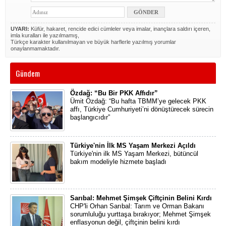
UYARI:
Küfür, hakaret, rencide edici cümleler veya imalar, inançlara saldırı içeren,
imla kuralları ile yazılmamış,
Türkçe karakter kullanılmayan ve büyük harflerle yazılmış yorumlar
onaylanmamaktadır.
Gündem
Özdağ: “Bu Bir PKK Affıdır”
Ümit Özdağ: “Bu hafta TBMM’ye gelecek PKK
affı, Türkiye Cumhuriyeti’ni dönüştürecek sürecin
başlangıcıdır”
Türkiye'nin İlk MS Yaşam Merkezi Açıldı
Türkiye'nin ilk MS Yaşam Merkezi, bütüncül
bakım modeliyle hizmete başladı
Sarıbal: Mehmet Şimşek Çiftçinin Belini Kırdı
CHP'li Orhan Sarıbal: Tarım ve Orman Bakanı
sorumluluğu yurttaşa bırakıyor; Mehmet Şimşek
enflasyonun değil, çiftçinin belini kırdı