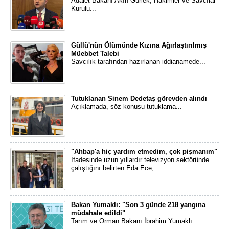
Adalet Bakanı Akın Gürlek, Hâkimler ve Savcılar
Kurulu...
Güllü'nün Ölümünde Kızına Ağırlaştırılmış
Müebbet Talebi
Savcılık tarafından hazırlanan iddianamede...
Tutuklanan Sinem Dedetaş görevden alındı
Açıklamada, söz konusu tutuklama...
"Ahbap'a hiç yardım etmedim, çok pişmanım"
İfadesinde uzun yıllardır televizyon sektöründe
çalıştığını belirten Eda Ece,...
Bakan Yumaklı: "Son 3 günde 218 yangına
müdahale edildi"
Tarım ve Orman Bakanı İbrahim Yumaklı...