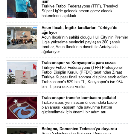
isim
Türkiye Futbol Federasyonu (TFF), Trendyol
Süper Lig'de gelecek sezon görev alacak
hakemlerini açıkladı.
Acun Ilıcalı, İngiliz taraftarları Türkiye’de
ağırlıyor
Acun Ilıcalı’nın sahibi olduğu Hull City’nin Premier
Lig’e yükselme sevincini paylaşan 200 şanslı
taraftar, Acun Ilıcalı’nın daveti ile Antalya’da
ağırlanıyor.
Trabzonspor ve Konyaspor'a para cezası
Türkiye Futbol Federasyonu (TFF) Profesyonel
Futbol Disiplin Kurulu (PFDK) tarafından Ziraat
Türkiye Kupası finali sonrası disipline sevk edilen
Trabzonspor'a 529 bin TL, Konyaspor'a ise 954
bin TL para cezası verildi.
Trabzonspor transfer bombasını patlattı!
Trabzonspor, yeni sezon öncesindeki kadro
planlaması kapsamında savunma hattını
güçlendirmek için önemli bir adım attı.
Bologna, Domenico Tedesco'yu duyurdu
Serie A ekiplerinden Bologna, Domenico