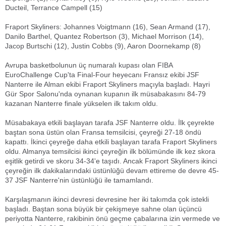
Ducteil, Terrance Campell (15)
Fraport Skyliners: Johannes Voigtmann (16), Sean Armand (17),
Danilo Barthel, Quantez Robertson (3), Michael Morrison (14),
Jacop Burtschi (12), Justin Cobbs (9), Aaron Doornekamp (8)
Avrupa basketbolunun üç numaralı kupası olan FIBA
EuroChallenge Cup'ta Final-Four heyecanı Fransız ekibi JSF
Nanterre ile Alman ekibi Fraport Skyliners maçıyla başladı. Hayri
Gür Spor Salonu'nda oynanan kupanın ilk müsabakasını 84-79
kazanan Nanterre finale yükselen ilk takım oldu.
Müsabakaya etkili başlayan tarafa JSF Nanterre oldu. İlk çeyrekte
baştan sona üstün olan Fransa temsilcisi, çeyreği 27-18 öndü
kapattı. İkinci çeyreğe daha etkili başlayan tarafa Fraport Skyliners
oldu. Almanya temsilcisi ikinci çeyreğin ilk bölümünde ilk kez skora
eşitlik getirdi ve skoru 34-34'e taşıdı. Ancak Fraport Skyliners ikinci
çeyreğin ilk dakikalarındaki üstünlüğü devam ettireme de devre 45-
37 JSF Nanterre'nin üstünlüğü ile tamamlandı.
Karşılaşmanın ikinci devresi devresine her iki takımda çok istekli
başladı. Baştan sona büyük bir çekişmeye sahne olan üçüncü
periyotta Nanterre, rakibinin önü geçme çabalarına izin vermede ve