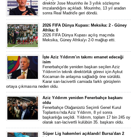
direktör Jose Mourinho ile 3 yıllık sözleşme
imzalandığını açıkladı. Mourinho, 13 yıl aradan
sonra Real Madrid'e geri döndü.
2026 FIFA Dünya Kupası: Meksika: 2 - Güney
Afrika: 0
2026 FIFA Dünya Kupası açılış maçında
Meksika, Güney Afrika'yı 2-0 mağlup etti.
İşte Aziz Yıldırım'ın takımı emanet edeceği
isim
Fenerbahçe'de yeniden başkan seçilen Aziz
Yıldırım'ın teknik direktörlük görevi için Aykut
Kocaman ile anlaşma sağladığı öne sürüldü.
Karar sarı-lacivertli camiada farklı görüşlerin
ortaya çıkmasına neden oldu.
Aziz Yıldırım yeniden Fenerbahçe başkanı
oldu
Fenerbahçe Olağanüstü Seçimli Genel Kurul
Toplantısı'nda Aziz Yıldırım, 8 yıl sonra
başkanlığa seçildi. Yıldırım, toplam 17 bin 245 oy
olarak sarı-lacivertli kulübün 35. başkanı oldu.
Süper Lig hakemleri açıklandı! Bursa'dan 2