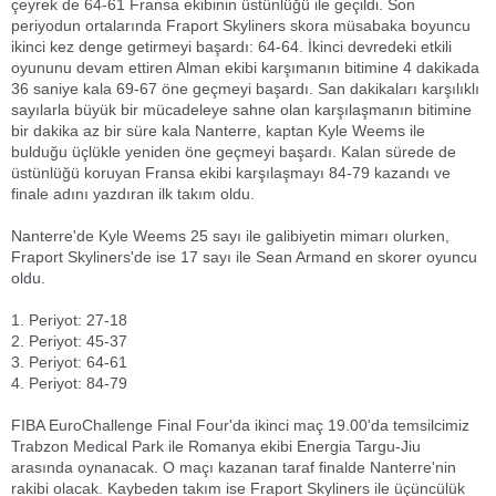
çeyrek de 64-61 Fransa ekibinin üstünlüğü ile geçildi. Son
periyodun ortalarında Fraport Skyliners skora müsabaka boyuncu
ikinci kez denge getirmeyi başardı: 64-64. İkinci devredeki etkili
oyununu devam ettiren Alman ekibi karşımanın bitimine 4 dakikada
36 saniye kala 69-67 öne geçmeyi başardı. San dakikaları karşılıklı
sayılarla büyük bir mücadeleye sahne olan karşılaşmanın bitimine
bir dakika az bir süre kala Nanterre, kaptan Kyle Weems ile
bulduğu üçlükle yeniden öne geçmeyi başardı. Kalan sürede de
üstünlüğü koruyan Fransa ekibi karşılaşmayı 84-79 kazandı ve
finale adını yazdıran ilk takım oldu.
Nanterre'de Kyle Weems 25 sayı ile galibiyetin mimarı olurken,
Fraport Skyliners'de ise 17 sayı ile Sean Armand en skorer oyuncu
oldu.
1. Periyot: 27-18
2. Periyot: 45-37
3. Periyot: 64-61
4. Periyot: 84-79
FIBA EuroChallenge Final Four'da ikinci maç 19.00'da temsilcimiz
Trabzon Medical Park ile Romanya ekibi Energia Targu-Jiu
arasında oynanacak. O maçı kazanan taraf finalde Nanterre'nin
rakibi olacak. Kaybeden takım ise Fraport Skyliners ile üçüncülük