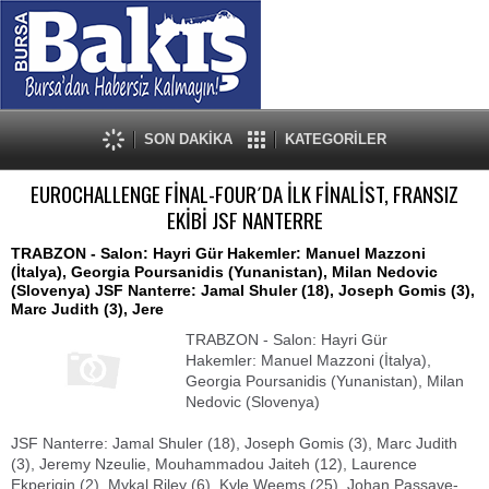
SON DAKİKA
KATEGORİLER
EUROCHALLENGE FİNAL-FOUR´DA İLK FİNALİST, FRANSIZ
EKİBİ JSF NANTERRE
TRABZON - Salon: Hayri Gür Hakemler: Manuel Mazzoni
(İtalya), Georgia Poursanidis (Yunanistan), Milan Nedovic
(Slovenya) JSF Nanterre: Jamal Shuler (18), Joseph Gomis (3),
Marc Judith (3), Jere
TRABZON - Salon: Hayri Gür
Hakemler: Manuel Mazzoni (İtalya),
Georgia Poursanidis (Yunanistan), Milan
Nedovic (Slovenya)
JSF Nanterre: Jamal Shuler (18), Joseph Gomis (3), Marc Judith
(3), Jeremy Nzeulie, Mouhammadou Jaiteh (12), Laurence
Ekperigin (2), Mykal Riley (6), Kyle Weems (25), Johan Passave-