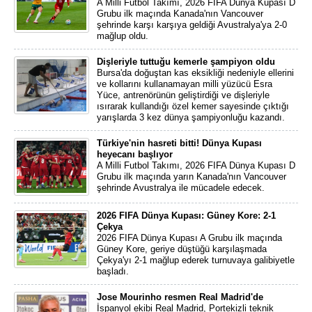
A Milli Futbol Takımı, 2026 FIFA Dünya Kupası D
Grubu ilk maçında Kanada'nın Vancouver
şehrinde karşı karşıya geldiği Avustralya'ya 2-0
mağlup oldu.
Dişleriyle tuttuğu kemerle şampiyon oldu
Bursa'da doğuştan kas eksikliği nedeniyle ellerini
ve kollarını kullanamayan milli yüzücü Esra
Yüce, antrenörünün geliştirdiği ve dişleriyle
ısırarak kullandığı özel kemer sayesinde çıktığı
yarışlarda 3 kez dünya şampiyonluğu kazandı.
Türkiye'nin hasreti bitti! Dünya Kupası
heyecanı başlıyor
A Milli Futbol Takımı, 2026 FIFA Dünya Kupası D
Grubu ilk maçında yarın Kanada'nın Vancouver
şehrinde Avustralya ile mücadele edecek.
2026 FIFA Dünya Kupası: Güney Kore: 2-1
Çekya
2026 FIFA Dünya Kupası A Grubu ilk maçında
Güney Kore, geriye düştüğü karşılaşmada
Çekya'yı 2-1 mağlup ederek turnuvaya galibiyetle
başladı.
Jose Mourinho resmen Real Madrid'de
İspanyol ekibi Real Madrid, Portekizli teknik