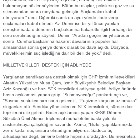
bulunmayan sözler söyledim. Bütün bu olaylar, polislerin gaz ve su
sıkmasından sonra meydana gelmiştir. Suçlamaları kabul
etmiyorum." dedi. Diğer iki sanık da aynı yönde ifade verip
suçlamaları kabul etmedi. Av. Demir ise bir yıl önce yapılan
soruşturmada o dönemin başbakanına hakaretle ilgili herhangi bir
soru sorulmadığını söyledi. Demir, "Aradan geçen bir yıl süreden
sonra, Cumhurbaşkanı'na hakaret davalarının popüler hal
almasından sonra geriye dönük olarak bu dava açıldı. Dosyada,
müvekkilerimin suç işlediğine dair bir delil de yok." dedi.
MİLLETVEKİLLERİ DESTEK İÇİN ADLİYEDE
Yargılanan sendikacılara destek olmak için CHP İzmir milletvekilleri
Alaattin Yüksel ve Musa Çam, İzmir Büyükşehir Belediye Başkanı
Aziz Kocaoğlu ve bazı STK temsilcileri adliyeye geldi. Adliye önünde
basın açıklaması yapan grup, "Susmayacağız" pankartı açtı ve,
"Susma, sustukça sıra sana gelecek", "Faşizme karşı omuz omuza"
sloganları attı. Sendika yöneticileri ve STK temsilcileri, sürece dair
tepkilerini dile getirdi. Basın açıklaması yapan KESK Dönem
Sözcüsü Ümit Akıncı, toplumsal muhalefetin baskı yolu ile
susturulmaya çalışıldığını savundu. Akıncı, "Bizler yaptıklarımızda
zerre kadar suç unsuru olmadığını biliyoruz. Sadece üç
arkadaşımız değil, binlerle birlikte hepimiz oradaydık. Bu mesnetsiz