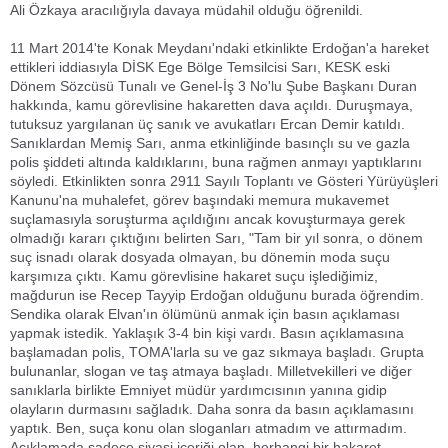
Ali Özkaya aracılığıyla davaya müdahil olduğu öğrenildi.
11 Mart 2014'te Konak Meydanı'ndaki etkinlikte Erdoğan'a hareket
ettikleri iddiasıyla DİSK Ege Bölge Temsilcisi Sarı, KESK eski
Dönem Sözcüsü Tunalı ve Genel-İş 3 No'lu Şube Başkanı Duran
hakkında, kamu görevlisine hakaretten dava açıldı. Duruşmaya,
tutuksuz yargılanan üç sanık ve avukatları Ercan Demir katıldı.
Sanıklardan Memiş Sarı, anma etkinliğinde basınçlı su ve gazla
polis şiddeti altında kaldıklarını, buna rağmen anmayı yaptıklarını
söyledi. Etkinlikten sonra 2911 Sayılı Toplantı ve Gösteri Yürüyüşleri
Kanunu'na muhalefet, görev başındaki memura mukavemet
suçlamasıyla soruşturma açıldığını ancak kovuşturmaya gerek
olmadığı kararı çıktığını belirten Sarı, "Tam bir yıl sonra, o dönem
suç isnadı olarak dosyada olmayan, bu dönemin moda suçu
karşımıza çıktı. Kamu görevlisine hakaret suçu işlediğimiz,
mağdurun ise Recep Tayyip Erdoğan olduğunu burada öğrendim.
Sendika olarak Elvan'ın ölümünü anmak için basın açıklaması
yapmak istedik. Yaklaşık 3-4 bin kişi vardı. Basın açıklamasına
başlamadan polis, TOMA'larla su ve gaz sıkmaya başladı. Grupta
bulunanlar, slogan ve taş atmaya başladı. Milletvekilleri ve diğer
sanıklarla birlikte Emniyet müdür yardımcısının yanına gidip
olayların durmasını sağladık. Daha sonra da basın açıklamasını
yaptık. Ben, suça konu olan sloganları atmadım ve attırmadım.
Açıklamada sadece siyasi içeriği olan, herhangi bir hakaret