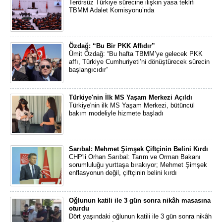
Terörsüz Türkiye sürecine ilişkin yasa teklifi
TBMM Adalet Komisyonu’nda
Özdağ: “Bu Bir PKK Affıdır”
Ümit Özdağ: “Bu hafta TBMM’ye gelecek PKK
affı, Türkiye Cumhuriyeti’ni dönüştürecek sürecin
başlangıcıdır”
Türkiye'nin İlk MS Yaşam Merkezi Açıldı
Türkiye'nin ilk MS Yaşam Merkezi, bütüncül
bakım modeliyle hizmete başladı
Sarıbal: Mehmet Şimşek Çiftçinin Belini Kırdı
CHP'li Orhan Sarıbal: Tarım ve Orman Bakanı
sorumluluğu yurttaşa bırakıyor; Mehmet Şimşek
enflasyonun değil, çiftçinin belini kırdı
Oğlunun katili ile 3 gün sonra nikâh masasına
oturdu
Dört yaşındaki oğlunun katili ile 3 gün sonra nikâh