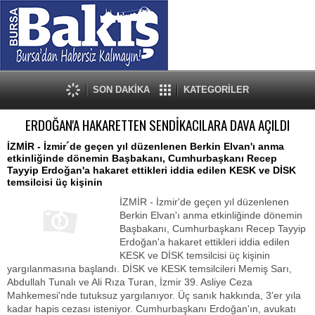
SON DAKİKA
KATEGORİLER
ERDOĞAN'A HAKARETTEN SENDİKACILARA DAVA AÇILDI
İZMİR - İzmir´de geçen yıl düzenlenen Berkin Elvan'ı anma
etkinliğinde dönemin Başbakanı, Cumhurbaşkanı Recep
Tayyip Erdoğan'a hakaret ettikleri iddia edilen KESK ve DİSK
temsilcisi üç kişinin
İZMİR - İzmir'de geçen yıl düzenlenen
Berkin Elvan'ı anma etkinliğinde dönemin
Başbakanı, Cumhurbaşkanı Recep Tayyip
Erdoğan'a hakaret ettikleri iddia edilen
KESK ve DİSK temsilcisi üç kişinin
yargılanmasına başlandı. DİSK ve KESK temsilcileri Memiş Sarı,
Abdullah Tunalı ve Ali Rıza Turan, İzmir 39. Asliye Ceza
Mahkemesi'nde tutuksuz yargılanıyor. Üç sanık hakkında, 3'er yıla
kadar hapis cezası isteniyor. Cumhurbaşkanı Erdoğan'ın, avukatı