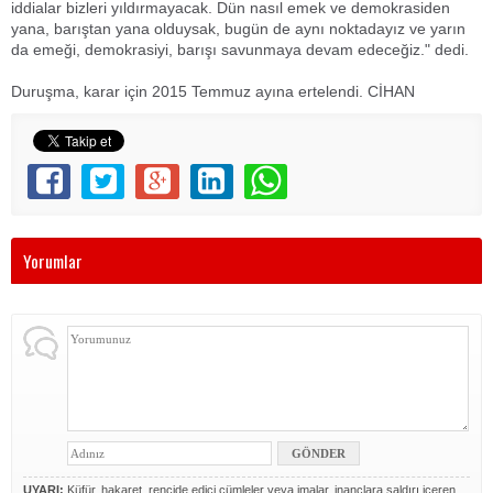
iddialar bizleri yıldırmayacak. Dün nasıl emek ve demokrasiden
yana, barıştan yana olduysak, bugün de aynı noktadayız ve yarın
da emeği, demokrasiyi, barışı savunmaya devam edeceğiz." dedi.
Duruşma, karar için 2015 Temmuz ayına ertelendi. CİHAN
Yorumlar
UYARI:
Küfür, hakaret, rencide edici cümleler veya imalar, inançlara saldırı içeren,