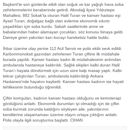
Başkent'te son günlerde etkili olan soğuk ve kar yağışlı hava soba
zehirlenmelerini beraberinde getirdi. Altındağ ilçesi Yıldıztepe
Mahallesi, 882 Sokak'ta oturan Halil Turan ve kanser hastası eşi
Aysel Turan, doğalgaz bağlı olan evlerine ekonomik sıkıntı
yaşadıkları için soba kurdu. Sabah saatlerinde anne ve
babalarından haber alamayan çocukları, söz konusu binaya geldi.
Daireye giren yakınları karı-kocayı hareketsiz halde buldu.
İhbar üzerine olay yerine 112 Acil Servis ve polis ekibi sevk edildi.
Karbonmonoksit gazından zehirlenen Turan çiftine ilk müdahale
burada yapıldı. Kanser hastası kadın ilk müdahalesinin ardından
ambulansla hastaneye kaldırıldı. Sağlık ekipleri kalbi duran Halil
Turan'ı hayata döndürmek için uzun süre kalp masajı yaptı. Kalbi
tekrar çalıştırılan Turan, ambulansla kaldırıldığı Ankara
Hastanesi'nde hayatını kaybetti. Kanser hastası kadının ise hayati
tehlikesinin bulunduğu öğrenildi.
Çiftin komşuları, kadının kanser hastası olduğunu ve kemoterapi
gördüğünü anlattı. Ekonomik durumları iyi olmadığı için de çiftin
soba kurmak zorunda kaldığını söyleyen aile, yakınlarının
kendilerine ulaşamaması üzerine olayın ortaya çıktığını anlattı.
Polis olayla ilgili soruşturma başlattı. CİHAN