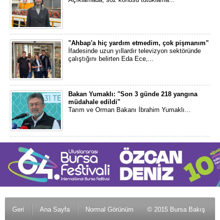
"Ahbap'a hiç yardım etmedim, çok pişmanım"
İfadesinde uzun yıllardır televizyon sektöründe
çalıştığını belirten Eda Ece,...
Bakan Yumaklı: "Son 3 günde 218 yangına
müdahale edildi"
Tarım ve Orman Bakanı İbrahim Yumaklı...
Geri
Ana Sayfa
Normal Görünüm
© 2015 Bursa Bakış