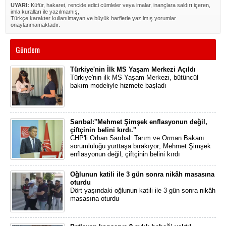
UYARI:
Küfür, hakaret, rencide edici cümleler veya imalar, inançlara saldırı içeren,
imla kuralları ile yazılmamış,
Türkçe karakter kullanılmayan ve büyük harflerle yazılmış yorumlar
onaylanmamaktadır.
Gündem
Türkiye'nin İlk MS Yaşam Merkezi Açıldı
Türkiye'nin ilk MS Yaşam Merkezi, bütüncül
bakım modeliyle hizmete başladı
Sarıbal:''Mehmet Şimşek enflasyonun değil,
çiftçinin belini kırdı.''
CHP'li Orhan Sarıbal: Tarım ve Orman Bakanı
sorumluluğu yurttaşa bırakıyor; Mehmet Şimşek
enflasyonun değil, çiftçinin belini kırdı
Oğlunun katili ile 3 gün sonra nikâh masasına
oturdu
Dört yaşındaki oğlunun katili ile 3 gün sonra nikâh
masasına oturdu