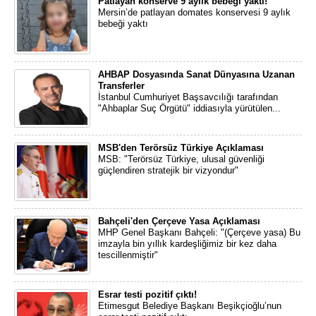
Patlayan konserve 9 aylık bebeği yaktı!
Mersin’de patlayan domates konservesi 9 aylık
bebeği yaktı
AHBAP Dosyasında Sanat Dünyasına Uzanan
Transferler
İstanbul Cumhuriyet Başsavcılığı tarafından
"Ahbaplar Suç Örgütü" iddiasıyla yürütülen...
MSB'den Terörsüz Türkiye Açıklaması
MSB: "Terörsüz Türkiye, ulusal güvenliği
güçlendiren stratejik bir vizyondur"
Bahçeli'den Çerçeve Yasa Açıklaması
MHP Genel Başkanı Bahçeli: "(Çerçeve yasa) Bu
imzayla bin yıllık kardeşliğimiz bir kez daha
tescillenmiştir"
Esrar testi pozitif çıktı!
Etimesgut Belediye Başkanı Beşikçioğlu’nun