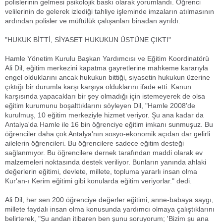
polislerinin gelmesi psikolojik baskı olarak yorumlandı. Öğrenci
velilerinin de gelerek izlediği tahliye işleminde imzaların atılmasının
ardından polisler ve müftülük çalışanları binadan ayrıldı.
"HUKUK BİTTİ, SİYASET HUKUKUN ÜSTÜNE ÇIKTI"
Hamle Yönetim Kurulu Başkan Yardımcısı ve Eğitim Koordinatörü
Ali Dil, eğitim merkezini kapatma gayretlerine mahkeme kararıyla
engel olduklarını ancak hukukun bittiği, siyasetin hukukun üzerine
çıktığı bir durumla karşı karşıya olduklarını ifade etti. Kanun
karşısında yapacakları bir şey olmadığı için istemeyerek de olsa
eğitim kurumunu boşalttıklarını söyleyen Dil, "Hamle 2008'de
kurulmuş, 10 eğitim merkeziyle hizmet veriyor. Şu ana kadar da
Antalya'da Hamle ile 16 bin öğrenciye eğitim imkanı sunmuşuz. Bu
öğrenciler daha çok Antalya'nın sosyo-ekonomik açıdan dar gelirli
ailelerin öğrencileri. Bu öğrencilere sadece eğitim desteği
sağlanmıyor. Bu öğrencilere dernek tarafından maddi olarak ev
malzemeleri noktasında destek veriliyor. Bunların yanında ahlaki
değerlerin eğitimi, devlete, millete, topluma yararlı insan olma
Kur'an-ı Kerim eğitimi gibi konularda eğitim veriyorlar." dedi.
Ali Dil, her sen 200 öğrenciye değerler eğitimi, anne-babaya saygı,
millete faydalı insan olma konusunda yardımcı olmaya çalıştıklarını
belirterek, "Şu andan itibaren ben şunu soruyorum; 'Bizim şu ana