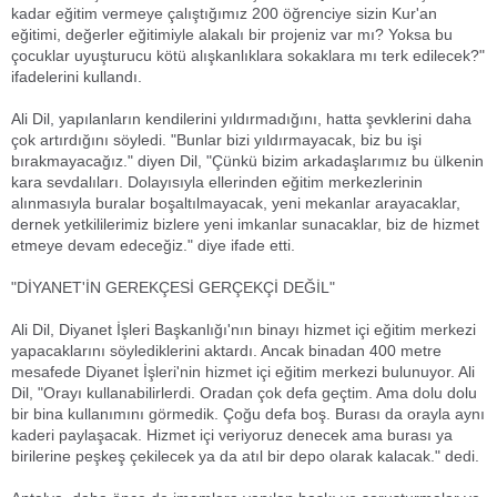
kadar eğitim vermeye çalıştığımız 200 öğrenciye sizin Kur'an
eğitimi, değerler eğitimiyle alakalı bir projeniz var mı? Yoksa bu
çocuklar uyuşturucu kötü alışkanlıklara sokaklara mı terk edilecek?"
ifadelerini kullandı.
Ali Dil, yapılanların kendilerini yıldırmadığını, hatta şevklerini daha
çok artırdığını söyledi. "Bunlar bizi yıldırmayacak, biz bu işi
bırakmayacağız." diyen Dil, "Çünkü bizim arkadaşlarımız bu ülkenin
kara sevdalıları. Dolayısıyla ellerinden eğitim merkezlerinin
alınmasıyla buralar boşaltılmayacak, yeni mekanlar arayacaklar,
dernek yetkililerimiz bizlere yeni imkanlar sunacaklar, biz de hizmet
etmeye devam edeceğiz." diye ifade etti.
"DİYANET'İN GEREKÇESİ GERÇEKÇİ DEĞİL"
Ali Dil, Diyanet İşleri Başkanlığı'nın binayı hizmet içi eğitim merkezi
yapacaklarını söylediklerini aktardı. Ancak binadan 400 metre
mesafede Diyanet İşleri'nin hizmet içi eğitim merkezi bulunuyor. Ali
Dil, "Orayı kullanabilirlerdi. Oradan çok defa geçtim. Ama dolu dolu
bir bina kullanımını görmedik. Çoğu defa boş. Burası da orayla aynı
kaderi paylaşacak. Hizmet içi veriyoruz denecek ama burası ya
birilerine peşkeş çekilecek ya da atıl bir depo olarak kalacak." dedi.