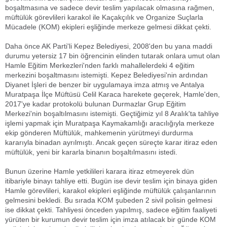
boşaltmasına ve sadece devir teslim yapılacak olmasına rağmen,
müftülük görevlileri karakol ile Kaçakçılık ve Organize Suçlarla
Mücadele (KOM) ekipleri eşliğinde merkeze gelmesi dikkat çekti.
Daha önce AK Parti'li Kepez Belediyesi, 2008'den bu yana maddi
durumu yetersiz 17 bin öğrencinin elinden tutarak onlara umut olan
Hamle Eğitim Merkezleri'nden farklı mahallelerdeki 4 eğitim
merkezini boşaltmasını istemişti. Kepez Belediyesi'nin ardından
Diyanet İşleri de benzer bir uygulamaya imza atmış ve Antalya
Muratpaşa İlçe Müftüsü Celil Karaca harekete geçerek, Hamle'den,
2017'ye kadar protokolü bulunan Durmazlar Grup Eğitim
Merkezi'nin boşaltılmasını istemişti. Geçtiğimiz yıl 8 Aralık'ta tahliye
işlemi yapmak için Muratpaşa Kaymakamlığı aracılığıyla merkeze
ekip gönderen Müftülük, mahkemenin yürütmeyi durdurma
kararıyla binadan ayrılmıştı. Ancak geçen süreçte karar itiraz eden
müftülük, yeni bir kararla binanın boşaltılmasını istedi.
Bunun üzerine Hamle yetkilileri karara itiraz etmeyerek dün
itibariyle binayı tahliye etti. Bugün ise devir teslim için binaya giden
Hamle görevlileri, karakol ekipleri eşliğinde müftülük çalışanlarının
gelmesini bekledi. Bu sırada KOM şubeden 2 sivil polisin gelmesi
ise dikkat çekti. Tahliyesi önceden yapılmış, sadece eğitim faaliyeti
yürüten bir kurumun devir teslim için imza atılacak bir günde KOM