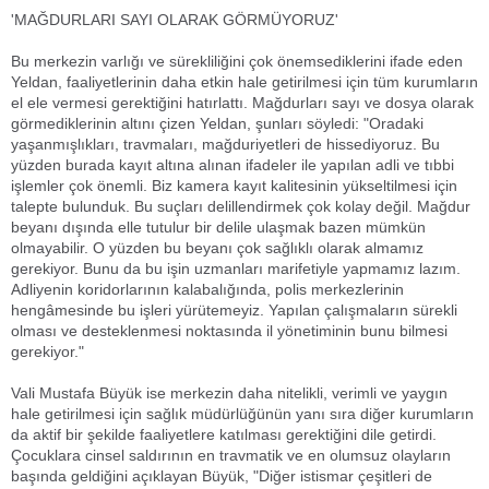
'MAĞDURLARI SAYI OLARAK GÖRMÜYORUZ'
Bu merkezin varlığı ve sürekliliğini çok önemsediklerini ifade eden
Yeldan, faaliyetlerinin daha etkin hale getirilmesi için tüm kurumların
el ele vermesi gerektiğini hatırlattı. Mağdurları sayı ve dosya olarak
görmediklerinin altını çizen Yeldan, şunları söyledi: "Oradaki
yaşanmışlıkları, travmaları, mağduriyetleri de hissediyoruz. Bu
yüzden burada kayıt altına alınan ifadeler ile yapılan adli ve tıbbi
işlemler çok önemli. Biz kamera kayıt kalitesinin yükseltilmesi için
talepte bulunduk. Bu suçları delillendirmek çok kolay değil. Mağdur
beyanı dışında elle tutulur bir delile ulaşmak bazen mümkün
olmayabilir. O yüzden bu beyanı çok sağlıklı olarak almamız
gerekiyor. Bunu da bu işin uzmanları marifetiyle yapmamız lazım.
Adliyenin koridorlarının kalabalığında, polis merkezlerinin
hengâmesinde bu işleri yürütemeyiz. Yapılan çalışmaların sürekli
olması ve desteklenmesi noktasında il yönetiminin bunu bilmesi
gerekiyor."
Vali Mustafa Büyük ise merkezin daha nitelikli, verimli ve yaygın
hale getirilmesi için sağlık müdürlüğünün yanı sıra diğer kurumların
da aktif bir şekilde faaliyetlere katılması gerektiğini dile getirdi.
Çocuklara cinsel saldırının en travmatik ve en olumsuz olayların
başında geldiğini açıklayan Büyük, "Diğer istismar çeşitleri de