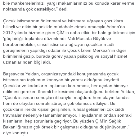
bile mahkemelerimizi, yargı makamlarımızı bu konuda karar verme
noktasında çok destekliyor." dedi.
Çocuk istismarının önlenmesi ve istismara uğrayan çocuklara
bilinçli ve etkin bir şekilde müdahale etmek amacıyla Adana'da
2012 yılında hizmete giren ÇİM'in daha etkin bir hale getirilmesi için
'güç birliği' toplantısı düzenlendi. Vali Mustafa Büyük ve
beraberindekiler, cinsel istismara uğrayan çocukların adli
görüşmelerin yapıldığı odalar ile Çocuk İzlem Merkezi'nin diğer
birimlerini gezip, burada görev yapan psikolog ve sosyal hizmet
uzmanlarından bilgi aldı.
Başsavcısı Yeldan, organizasyondaki konuşmasında çocuk
istismarının toplumun kanayan bir yarası olduğunu kaydetti.
Çocuklar ve kadınların toplumun korunması, her açıdan himaye
edilmesi gereken önemli bir kesimini oluşturduğunu belirten Yeldan,
"Çocuk istismarı sonuçları itibariyle, mağduru hem olayın kendisi
hem de olaydan sonraki süreçte çok olumsuz etkiliyor. Bu
çocukların ileride kişisel gelişimleri, ruhsal gelişimleri çok ciddi
travmalar nedeniyle tamamlanamıyor. Hayatlarının ondan sonraki
kısımlarını hep sorunlarla geçiriyor. Bu yüzden ÇİM'in Sağlık
Bakanlığımızın çok örnek bir çalışması olduğunu düşünüyorum."
diye konuştu.