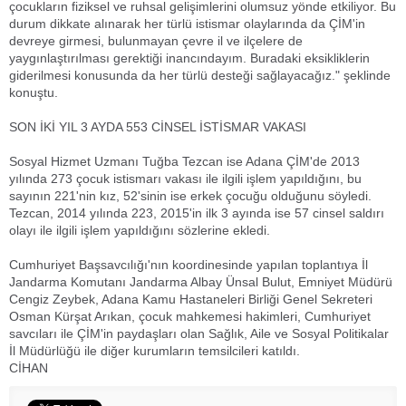
çocukların fiziksel ve ruhsal gelişimlerini olumsuz yönde etkiliyor. Bu
durum dikkate alınarak her türlü istismar olaylarında da ÇİM'in
devreye girmesi, bulunmayan çevre il ve ilçelere de
yaygınlaştırılması gerektiği inancındayım. Buradaki eksikliklerin
giderilmesi konusunda da her türlü desteği sağlayacağız." şeklinde
konuştu.
SON İKİ YIL 3 AYDA 553 CİNSEL İSTİSMAR VAKASI
Sosyal Hizmet Uzmanı Tuğba Tezcan ise Adana ÇİM'de 2013
yılında 273 çocuk istismarı vakası ile ilgili işlem yapıldığını, bu
sayının 221'nin kız, 52'sinin ise erkek çocuğu olduğunu söyledi.
Tezcan, 2014 yılında 223, 2015'in ilk 3 ayında ise 57 cinsel saldırı
olayı ile ilgili işlem yapıldığını sözlerine ekledi.
Cumhuriyet Başsavcılığı'nın koordinesinde yapılan toplantıya İl
Jandarma Komutanı Jandarma Albay Ünsal Bulut, Emniyet Müdürü
Cengiz Zeybek, Adana Kamu Hastaneleri Birliği Genel Sekreteri
Osman Kürşat Arıkan, çocuk mahkemesi hakimleri, Cumhuriyet
savcıları ile ÇİM'in paydaşları olan Sağlık, Aile ve Sosyal Politikalar
İl Müdürlüğü ile diğer kurumların temsilcileri katıldı.
CİHAN