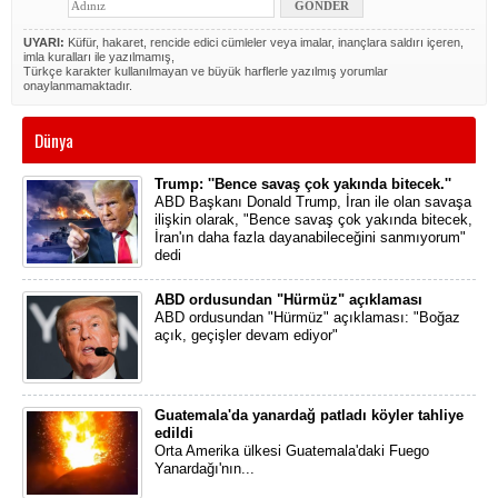
UYARI:
Küfür, hakaret, rencide edici cümleler veya imalar, inançlara saldırı içeren,
imla kuralları ile yazılmamış,
Türkçe karakter kullanılmayan ve büyük harflerle yazılmış yorumlar
onaylanmamaktadır.
Dünya
Trump: ''Bence savaş çok yakında bitecek.''
ABD Başkanı Donald Trump, İran ile olan savaşa
ilişkin olarak, "Bence savaş çok yakında bitecek,
İran'ın daha fazla dayanabileceğini sanmıyorum"
dedi
ABD ordusundan "Hürmüz" açıklaması
ABD ordusundan "Hürmüz" açıklaması: "Boğaz
açık, geçişler devam ediyor"
Guatemala'da yanardağ patladı köyler tahliye
edildi
Orta Amerika ülkesi Guatemala'daki Fuego
Yanardağı'nın...