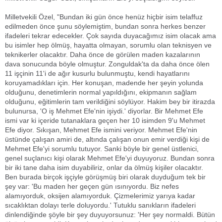
Milletvekili Özel, "Bundan iki gün önce henüz hiçbir isim telaffuz
edilmeden önce şunu söylemiştim, bundan sonra herkes benzer
ifadeleri tekrar edecekler. Çok sayıda duyacağımız isim olacak ama
bu isimler hep ölmüş, hayatta olmayan, sorumlu olan teknisyen ve
teknikerler olacaktır. Daha önce de görülen maden kazalarının
dava sonucunda böyle olmuştur. Zonguldak'ta da daha önce ölen
11 işçinin 11'i de ağır kusurlu bulunmuştu, kendi hayatlarını
koruyamadıkları için. Her konuşan, madende her şeyin yolunda
olduğunu, denetimlerin normal yapıldığını, ekipmanın sağlam
olduğunu, eğitimlerin tam verildiğini söylüyor. Hakim bey bir itirazda
bulunursa, 'O iş Mehmet Efe'nin işiydi.' diyorlar. Bir Mehmet Efe
ismi var ki içeride tutanaklara geçen her 10 isimden 9'u Mehmet
Efe diyor. Sıkışan, Mehmet Efe ismini veriyor. Mehmet Efe'nin
üstünde çalışan amiri de, altında çalışan onun emir verdiği kişi de
Mehmet Efe'yi sorumlu tutuyor. Sanki böyle bir genel üstlenici,
genel suçlanıcı kişi olarak Mehmet Efe'yi duyuyoruz. Bundan sonra
bir iki tane daha isim duyabiliriz, onlar da ölmüş kişiler olacaktır.
Ben burada birçok işçiyle görüşmüş biri olarak duyduğum tek bir
şey var: 'Bu maden her geçen gün ısınıyordu. Biz nefes
alamıyorduk, oksijen alamıyorduk. Çizmelerimiz yarıya kadar
sıcaklıktan dolayı terle doluyordu.' Tutuklu sanıkların ifadeleri
dinlendiğinde şöyle bir şey duyuyorsunuz: 'Her şey normaldi. Bütün