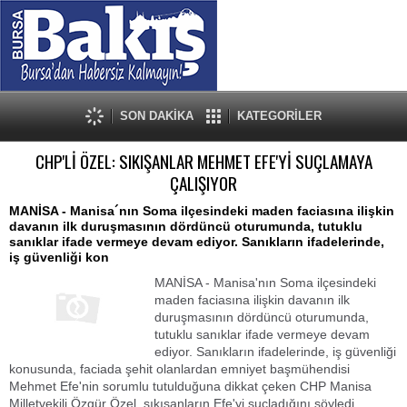
SON DAKİKA
KATEGORİLER
CHP'Lİ ÖZEL: SIKIŞANLAR MEHMET EFE'Yİ SUÇLAMAYA
ÇALIŞIYOR
MANİSA - Manisa´nın Soma ilçesindeki maden faciasına ilişkin
davanın ilk duruşmasının dördüncü oturumunda, tutuklu
sanıklar ifade vermeye devam ediyor. Sanıkların ifadelerinde,
iş güvenliği kon
MANİSA - Manisa'nın Soma ilçesindeki
maden faciasına ilişkin davanın ilk
duruşmasının dördüncü oturumunda,
tutuklu sanıklar ifade vermeye devam
ediyor. Sanıkların ifadelerinde, iş güvenliği
konusunda, faciada şehit olanlardan emniyet başmühendisi
Mehmet Efe'nin sorumlu tutulduğuna dikkat çeken CHP Manisa
Milletvekili Özgür Özel, sıkışanların Efe'yi suçladığını söyledi.