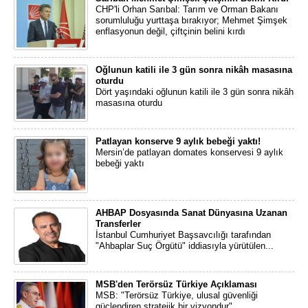
CHP'li Orhan Sarıbal: Tarım ve Orman Bakanı
sorumluluğu yurttaşa bırakıyor; Mehmet Şimşek
enflasyonun değil, çiftçinin belini kırdı
Oğlunun katili ile 3 gün sonra nikâh masasına
oturdu
Dört yaşındaki oğlunun katili ile 3 gün sonra nikâh
masasına oturdu
Patlayan konserve 9 aylık bebeği yaktı!
Mersin’de patlayan domates konservesi 9 aylık
bebeği yaktı
AHBAP Dosyasında Sanat Dünyasına Uzanan
Transferler
İstanbul Cumhuriyet Başsavcılığı tarafından
"Ahbaplar Suç Örgütü" iddiasıyla yürütülen...
MSB'den Terörsüz Türkiye Açıklaması
MSB: "Terörsüz Türkiye, ulusal güvenliği
güçlendiren stratejik bir vizyondur"