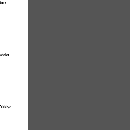
ırısı
Adalet
Türkiye