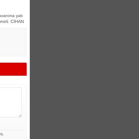
avarona yatı
emirli. CİHAN
ış,