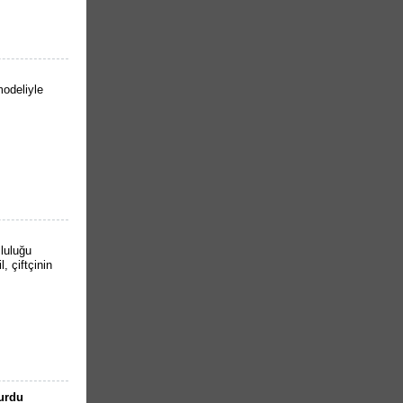
odeliyle
luluğu
 çiftçinin
turdu