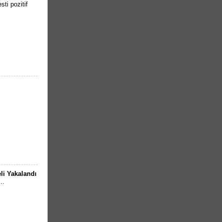
ti pozitif
li Yakalandı
..