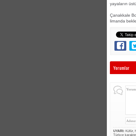
yayaların üstü
Çanakkale Boğ
limanda bekle
Yorumlar
UYARI:
Küfür, h
Türkçe karakte