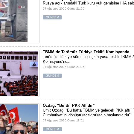
Rusya açıklarındaki Türk kuru yük gemisine İHA sald
07 Ağustos 2026 Cuma 21:29
GÜNDEM
TBMM’de Terörsüz Türkiye Teklifi Komisyonda
Terörsüz Türkiye sürecine ilişkin yasa teklifi TBMM 
Komisyonu’nda
07 Ağustos 2026 Cuma 21:26
GÜNDEM
Özdağ: “Bu Bir PKK Affıdır”
Ümit Özdağ: “Bu hafta TBMM’ye gelecek PKK affı, 
Cumhuriyeti’ni dönüştürecek sürecin başlangıcıdır”
07 Ağustos 2026 Cuma 11:51
GÜNDEM