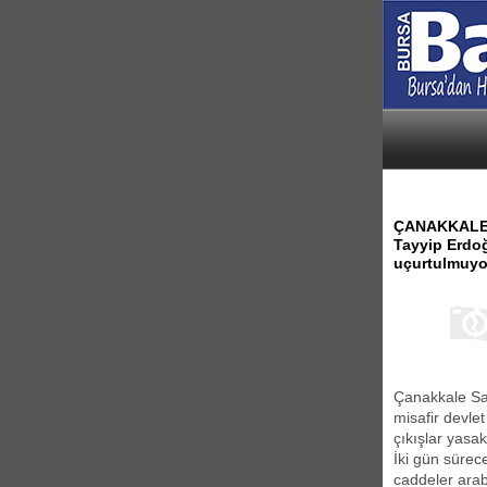
ÇANAKKALE -
Tayyip Erdoğ
uçurtulmuyor.
Çanakkale Sav
misafir devlet
çıkışlar yasak
İki gün sürec
caddeler arab