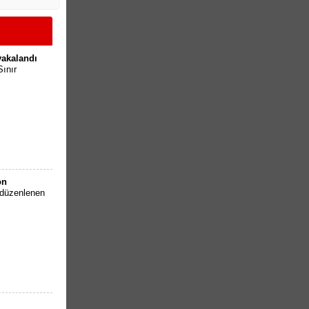
yakalandı
Sınır
on
e düzenlenen