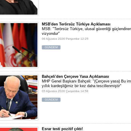
MSB'den Terörsüz Türkiye Açıklaması
MSB: "Terörsüz Türkiye, ulusal güvenliği güçlendiren 
vizyondur"
06 Ağustos 2026 Perşembe 12:25
GÜNDEM
Bahçeli'den Çerçeve Yasa Açıklaması
MHP Genel Başkanı Bahçeli: "(Çerçeve yasa) Bu im
yıllık kardeşliğimiz bir kez daha tescillenmiştir"
05 Ağustos 2026 Çarşamba 14:58
GÜNDEM
Esrar testi pozitif çıktı!