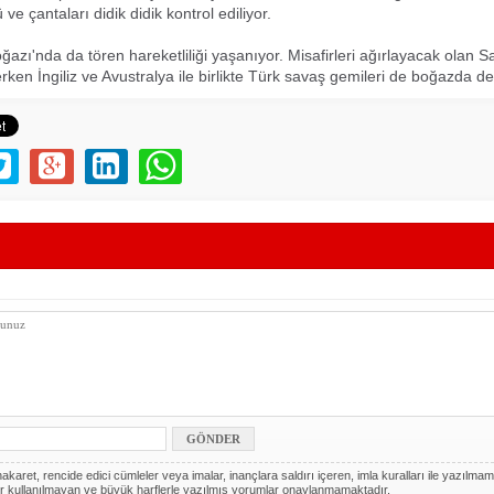
 ve çantaları didik didik kontrol ediliyor.
azı'nda da tören hareketliliği yaşanıyor. Misafirleri ağırlayacak olan S
rken İngiliz ve Avustralya ile birlikte Türk savaş gemileri de boğazda d
akaret, rencide edici cümleler veya imalar, inançlara saldırı içeren, imla kuralları ile yazılmam
r kullanılmayan ve büyük harflerle yazılmış yorumlar onaylanmamaktadır.