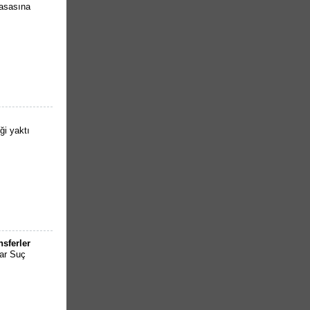
masasına
ği yaktı
sferler
lar Suç