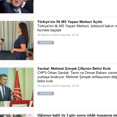
Türkiye'nin İlk MS Yaşam Merkezi Açıldı
Türkiye'nin ilk MS Yaşam Merkezi, bütüncül bakım m
hizmete başladı
06 Ağustos 2026 Perşembe 19:49
GÜNDEM
Sarıbal: Mehmet Şimşek Çiftçinin Belini Kırdı
CHP'li Orhan Sarıbal: Tarım ve Orman Bakanı sorum
yurttaşa bırakıyor; Mehmet Şimşek enflasyonun değil,
belini kırdı
06 Ağustos 2026 Perşembe 19:35
GÜNDEM
Oğlunun katili ile 3 gün sonra nikâh masasına o