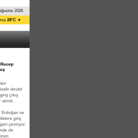
Ağustos 2026
rsa
28°C
▼
tanbul
25°C
nkara
24°C
ı Recep
kuş
elen
afir devlet
iriş çıkış
 alındı.
ı Erdoğan ve
iklere giriş
eri çeviriyor.
inde de
binen