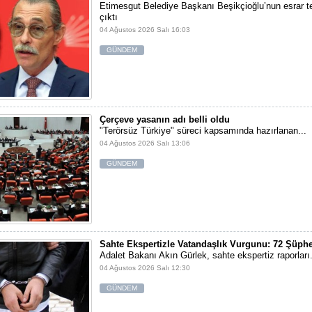
Etimesgut Belediye Başkanı Beşikçioğlu’nun esrar tes
çıktı
04 Ağustos 2026 Salı 16:03
GÜNDEM
Çerçeve yasanın adı belli oldu
"Terörsüz Türkiye" süreci kapsamında hazırlanan...
04 Ağustos 2026 Salı 13:06
GÜNDEM
Sahte Ekspertizle Vatandaşlık Vurgunu: 72 Şüphe
Adalet Bakanı Akın Gürlek, sahte ekspertiz raporları.
04 Ağustos 2026 Salı 12:30
GÜNDEM