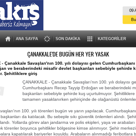
09 
Bu
İs
A
ANA SAYFA
SON DAKİKA
KATEGORİLER
ÇANAKKALE'DE BUGÜN HER YER YASAK
 Çanakkale Savaşları'nın 100. yılı dolayısı gelen Cumhurbaşkan
an ve beraberindeki misafir devlet başkanları sebebiyle şehirde 
 Şehitliklere giriş
ÇANAKKALE - Çanakkale Savaşları'nın 100. yılı dolayısı g
Cumhurbaşkanı Recep Tayyip Erdoğan ve beraberindeki mis
başkanları sebebiyle şehirde kuş uçurtulmuyor. Şehitliklere g
tamamen yasaklanırken şehiriçinde de olağanüstü önlemler
aşları'nın 100. yılı törenleri bugün ve yarın yapılacak. Cumhurbaşkan
 başkanları da katılacak. Bu sebeple sıkı güvenlik önlemleri alındı. Şehitl
landı. Yollarda görev alan jandarma ve polis ekipleri, yaya ve arabaları g
ek törenler boyunca şehitlikler bölgesine kimse alınmıyor. Şehir merkez
alara kapatılarak bariyerler koyuldu. Arabaların alınmadığı feribotlara 