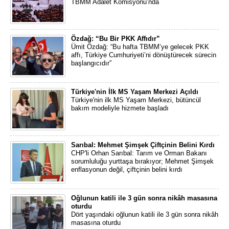
TBMM Adalet Komisyonu’nda
Özdağ: “Bu Bir PKK Affıdır”
Ümit Özdağ: “Bu hafta TBMM’ye gelecek PKK
affı, Türkiye Cumhuriyeti’ni dönüştürecek sürecin
başlangıcıdır”
Türkiye'nin İlk MS Yaşam Merkezi Açıldı
Türkiye'nin ilk MS Yaşam Merkezi, bütüncül
bakım modeliyle hizmete başladı
Sarıbal: Mehmet Şimşek Çiftçinin Belini Kırdı
CHP'li Orhan Sarıbal: Tarım ve Orman Bakanı
sorumluluğu yurttaşa bırakıyor; Mehmet Şimşek
enflasyonun değil, çiftçinin belini kırdı
Oğlunun katili ile 3 gün sonra nikâh masasına
oturdu
Dört yaşındaki oğlunun katili ile 3 gün sonra nikâh
masasına oturdu