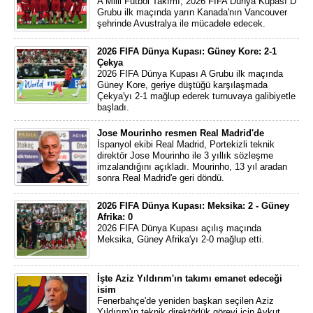
A Milli Futbol Takımı, 2026 FIFA Dünya Kupası D
Grubu ilk maçında yarın Kanada'nın Vancouver
şehrinde Avustralya ile mücadele edecek.
2026 FIFA Dünya Kupası: Güney Kore: 2-1
Çekya
2026 FIFA Dünya Kupası A Grubu ilk maçında
Güney Kore, geriye düştüğü karşılaşmada
Çekya'yı 2-1 mağlup ederek turnuvaya galibiyetle
başladı.
Jose Mourinho resmen Real Madrid'de
İspanyol ekibi Real Madrid, Portekizli teknik
direktör Jose Mourinho ile 3 yıllık sözleşme
imzalandığını açıkladı. Mourinho, 13 yıl aradan
sonra Real Madrid'e geri döndü.
2026 FIFA Dünya Kupası: Meksika: 2 - Güney
Afrika: 0
2026 FIFA Dünya Kupası açılış maçında
Meksika, Güney Afrika'yı 2-0 mağlup etti.
İşte Aziz Yıldırım'ın takımı emanet edeceği
isim
Fenerbahçe'de yeniden başkan seçilen Aziz
Yıldırım'ın teknik direktörlük görevi için Aykut