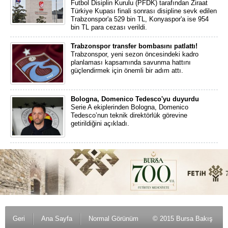
Futbol Disiplin Kurulu (PFDK) tarafından Ziraat
Türkiye Kupası finali sonrası disipline sevk edilen
Trabzonspor'a 529 bin TL, Konyaspor'a ise 954
bin TL para cezası verildi.
Trabzonspor transfer bombasını patlattı!
Trabzonspor, yeni sezon öncesindeki kadro
planlaması kapsamında savunma hattını
güçlendirmek için önemli bir adım attı.
Bologna, Domenico Tedesco'yu duyurdu
Serie A ekiplerinden Bologna, Domenico
Tedesco’nun teknik direktörlük görevine
getirildiğini açıkladı.
Geri
Ana Sayfa
Normal Görünüm
© 2015 Bursa Bakış