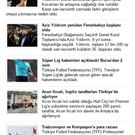
Kocaman ile anlaşma sağladığı öne sürüldü.
Karar sarı-lacivertli camiada farklı görüşlerin
ortaya çıkmasına neden oldu.
Aziz Yıldırım yeniden Fenerbahçe başkanı
oldu
Fenerbahçe Olağanüstü Seçimli Genel Kurul
Toplantısı'nda Aziz Yıldırım, 8 yıl sonra
başkanlığa seçildi. Yıldırım, toplam 17 bin 245 oy
olarak sarı-lacivertli kulübün 35. başkanı oldu.
Süper Lig hakemleri açıklandı! Bursa'dan 2
isim
Türkiye Futbol Federasyonu (TFF), Trendyol
Süper Lig'de gelecek sezon görev alacak
hakemlerini açıkladı.
Acun Ilıcalı, İngiliz taraftarları Türkiye’de
ağırlıyor
Acun Ilıcalı’nın sahibi olduğu Hull City’nin Premier
Lig’e yükselme sevincini paylaşan 200 şanslı
taraftar, Acun Ilıcalı’nın daveti ile Antalya’da
ağırlanıyor.
Trabzonspor ve Konyaspor'a para cezası
Türkiye Futbol Federasyonu (TFF) Profesyonel