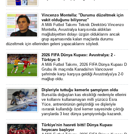
Vincenzo Montella: "Durumu düzeltmek için
vakit olduğunu biliyoruz"
A Milli Futbol Takımı Teknik Direktörü Vincenzo
Montella, Avustralya karşısında aldıkları
mağlubiyetten dolayı üzgün olduklarını ancak
grup aşamasında kalan maçlarda durumu
düzeltmek için ellerinden geleni yapacaklarını söyledi.
2026 FIFA Dünya Kupası: Avustralya: 2 -
Türkiye: 0
A Milli Futbol Takımı, 2026 FIFA Dünya Kupası D
Grubu ilk maçında Kanada'nın Vancouver
şehrinde karşı karşıya geldiği Avustralya'ya 2-0
mağlup oldu.
Dişleriyle tuttuğu kemerle şampiyon oldu
Bursa'da doğuştan kas eksikliği nedeniyle ellerini
ve kollarını kullanamayan milli yüzücü Esra
Yüce, antrenörünün geliştirdiği ve dişleriyle
ısırarak kullandığı özel kemer sayesinde çıktığı
yarışlarda 3 kez dünya şampiyonluğu kazandı.
Türkiye'nin hasreti bitti! Dünya Kupası
heyecanı başlıyor