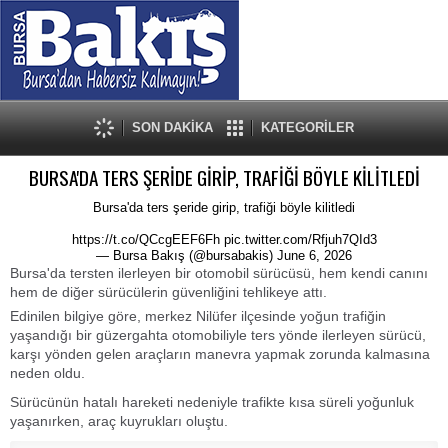
SON DAKİKA
KATEGORİLER
BURSA'DA TERS ŞERİDE GİRİP, TRAFİĞİ BÖYLE KİLİTLEDİ
Bursa'da ters şeride girip, trafiği böyle kilitledi
https://t.co/QCcgEEF6Fh
pic.twitter.com/Rfjuh7QId3
— Bursa Bakış (@bursabakis)
June 6, 2026
Bursa'da tersten ilerleyen bir otomobil sürücüsü, hem kendi canını
hem de diğer sürücülerin güvenliğini tehlikeye attı.
Edinilen bilgiye göre, merkez Nilüfer ilçesinde yoğun trafiğin
yaşandığı bir güzergahta otomobiliyle ters yönde ilerleyen sürücü,
karşı yönden gelen araçların manevra yapmak zorunda kalmasına
neden oldu.
Sürücünün hatalı hareketi nedeniyle trafikte kısa süreli yoğunluk
yaşanırken, araç kuyrukları oluştu.