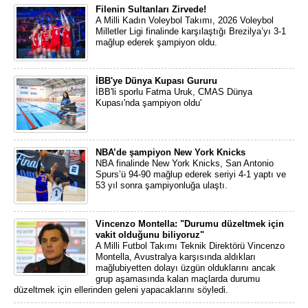
Filenin Sultanları Zirvede!
A Milli Kadın Voleybol Takımı, 2026 Voleybol
Milletler Ligi finalinde karşılaştığı Brezilya’yı 3-1
mağlup ederek şampiyon oldu.
İBB'ye Dünya Kupası Gururu
İBB'li sporlu Fatma Uruk, CMAS Dünya
Kupası'nda şampiyon oldu'
NBA’de şampiyon New York Knicks
NBA finalinde New York Knicks, San Antonio
Spurs’ü 94-90 mağlup ederek seriyi 4-1 yaptı ve
53 yıl sonra şampiyonluğa ulaştı.
Vincenzo Montella: "Durumu düzeltmek için
vakit olduğunu biliyoruz"
A Milli Futbol Takımı Teknik Direktörü Vincenzo
Montella, Avustralya karşısında aldıkları
mağlubiyetten dolayı üzgün olduklarını ancak
grup aşamasında kalan maçlarda durumu
düzeltmek için ellerinden geleni yapacaklarını söyledi.