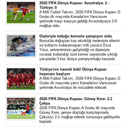
2026 FIFA Dünya Kupası: Avustralya: 2 -
Türkiye: 0
A Milli Futbol Takımı, 2026 FIFA Dünya Kupası D
Grubu ilk maçında Kanada'nın Vancouver
şehrinde karşı karşıya geldiği Avustralya'ya 2-0
mağlup oldu.
Dişleriyle tuttuğu kemerle şampiyon oldu
Bursa'da doğuştan kas eksikliği nedeniyle ellerini
ve kollarını kullanamayan milli yüzücü Esra
Yüce, antrenörünün geliştirdiği ve dişleriyle
ısırarak kullandığı özel kemer sayesinde çıktığı
yarışlarda 3 kez dünya şampiyonluğu kazandı.
Türkiye'nin hasreti bitti! Dünya Kupası
heyecanı başlıyor
A Milli Futbol Takımı, 2026 FIFA Dünya Kupası D
Grubu ilk maçında yarın Kanada'nın Vancouver
şehrinde Avustralya ile mücadele edecek.
2026 FIFA Dünya Kupası: Güney Kore: 2-1
Çekya
2026 FIFA Dünya Kupası A Grubu ilk maçında
Güney Kore, geriye düştüğü karşılaşmada
Çekya'yı 2-1 mağlup ederek turnuvaya galibiyetle
başladı.