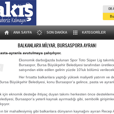
08 
Bu
İs
A
ANA SAYFA
SON DAKİKA
KATEGORİLER
BALKANLAR'A MİLYAR, BURSASPOR'A AYRAN!
asta-ayranla avutulmaya çalışılıyor.
Ekonomik darboğazda bulunan Spor Toto Süper Lig takıml
Bursaspor, Bursa Büyükşehir Belediyesi tarafından üretilec
satışından elde edilen gelirin yüzde 10'luk bölümü verilecek
Her fırsatta balkanlara yaptığı yüksek maliyetli yatırım ve d
Bursa Büyükşehir Belediyesi, konu Bursaspor'a gelince, pasta ve ayranl
k için eknomik desteğe ihtiyaç duyan takımı herkesten önce desteklem
lediyesi, Bursaspor'a yeterli kaynak ayırmadığı gibi, sembolik girişimle
ışıyor.
ın bir mahallesiymiş gibi balkanlara dünyanın kaynağını ayıran Recep 