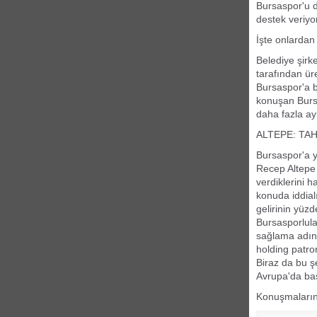
Bursaspor'u d
destek veriyo
İşte onlardan
Belediye şirk
tarafından ür
Bursaspor'a b
konuşan Burs
daha fazla ay
ALTEPE: TA
Bursaspor'a 
Recep Altepe 
verdiklerini h
konuda iddial
gelirinin yüz
Bursasporlula
sağlama adına
holding patro
Biraz da bu şe
Avrupa'da baş
Konuşmaların 