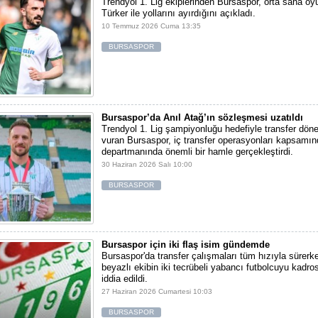
Trendyol 1. Lig ekiplerinden Bursaspor, orta saha o
Türker ile yollarını ayırdığını açıkladı.
10 Temmuz 2026 Cuma 13:35
BURSASPOR
Bursaspor’da Anıl Atağ’ın sözleşmesi uzatıldı
Trendyol 1. Lig şampiyonluğu hedefiyle transfer dö
vuran Bursaspor, iç transfer operasyonları kapsamın
departmanında önemli bir hamle gerçekleştirdi.
30 Haziran 2026 Salı 10:00
BURSASPOR
Bursaspor için iki flaş isim gündemde
Bursaspor'da transfer çalışmaları tüm hızıyla sürerke
beyazlı ekibin iki tecrübeli yabancı futbolcuyu kadro
iddia edildi.
27 Haziran 2026 Cumartesi 10:03
BURSASPOR