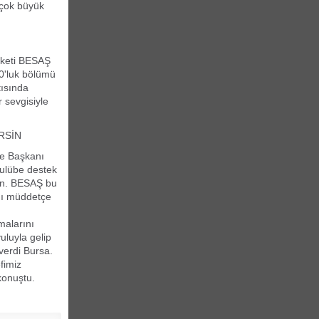
 çok büyük
irketi BESAŞ
10'luk bölümü
tısında
 sevgisiyle
RSİN
ye Başkanı
kulübe destek
yran. BESAŞ bu
ığı müddetçe
malarını
uluyla gelip
verdi Bursa.
fimiz
konuştu.