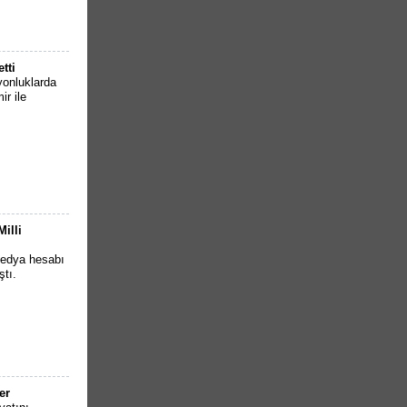
tti
yonluklarda
r ile
Milli
 medya hesabı
ştı.
er