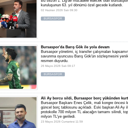
Bu sezon 1. Lig’de mücadele edecek olan Bursaspor
kuruluşunun 63. yıl dönümü özel gecede kutlandı.
02 Haziran 2026 Salı 09:30
BURSASPOR
Bursaspor'da Barış Gök ile yola devam
Bursaspor yönetimi, iç transfer çalışmaları kapsamı
savunma oyuncusu Barış Gök'ün sözleşmesini yenile
resmen duyurdu.
26 Mayıs 2026 Salı 09:17
BURSASPOR
Ali Ay borcu sildi, Bursaspor borç yükünden kur
Bursaspor Başkanı Enes Çelik, mali kongre öncesi 
güncel borç tablosunu açıkladı. Eski başkan Ali Ay i
protokolle 700 milyon TL alacağın tamamı silindi, to
milyon TL'ye geriledi.
23 Mayıs 2026 Cumartesi 11:59