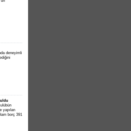
’un
nda deneyimli
diğini
tuldu
kulübün
le yapılan
plam borç 391