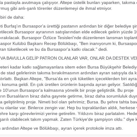
a pastayla avutmaya çalışıyor. Altepe üstelik bunları yaparken, takıma
rmuş gibi anlı-şanlı törenler düzenlemeyi de ihmal etmiyor.
 biri de daha:
eti Burfaş'ın Bursaspor'a ürettiği pastanın ardından bir diğer belediye ş
etilecek Bursaspor ayranının satışlarından elde edilecek gelirin yüzde 
ırakılacak. Bursaspor Özlüce Tesisleri'nde düzenlenen lansman toplan
aspor Kulübü Başkanı Recep Bölükbaşı, "Ben inanıyorum ki, Bursaspor
ran tüketilecek ve bu da Bursaspor'a katkı olacak." dedi.
HVA BAVULLA GELİP PATRON OLANLAR VAR, ONLAR DA DESTEK VE
yeteri kadar katkı sağlamayanlara sitem eden Bursa Büyükşehir Beledi
de stad gelirlerinin takıma bırakılmasının ardından ayran satışıyla da 
atırlattı. Başkan Altepe, "Bursa'da en çok tüketilen içeceklerden biri a
ı konuma geldi. En çok üretilen ürünlerin başında ayran geliyor. Satıld
de 10'unun Bursaspor'a kalmasına yönelik bir proje geliştirdik. Bu proje
rın Bursalıların biraz daha gayrete getirme, biraz daha sorumluluk duy
 geliştirilmiş proje. Nimeti bol olan şehrimiz; Bursa. Bu şehre tahta bav
nu olanlar var. Binlerce zengin var. Hep bu topraklardan aldık, herkese 
hre karşı görevlerimizi yerine getirelim. Yıldızını biraz parlatalım. Hede
arılı olabilecek takım yapmak. Zaten Türkiye'de şampiyon oldu." diye 
ardından Altepe ve Bölükbaşı, ayran içerek protokole imza attı.