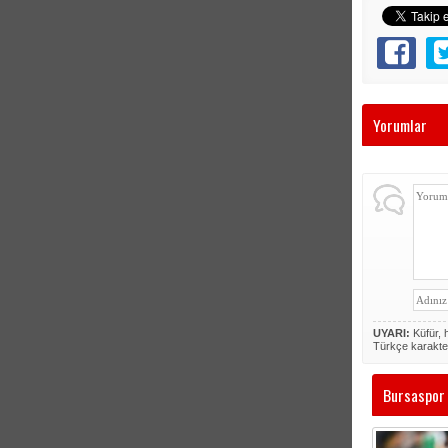
Yorumlar
UYARI:
Küfür, h
Türkçe karakte
Bursaspor