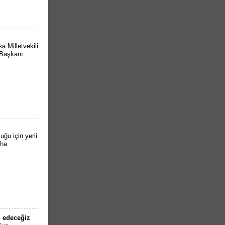
 Milletvekili
 Başkanı
ğu için yerli
aha
 edeceğiz