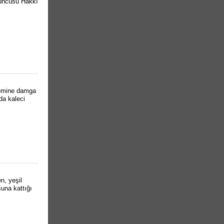
yuncusu Hakkı
nemine damga
da kaleci
n, yeşil
suna kattığı