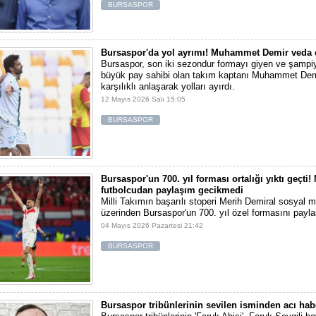
BURSASPOR
Bursaspor'da yol ayrımı! Muhammet Demir veda e
Bursaspor, son iki sezondur formayı giyen ve şampi
büyük pay sahibi olan takım kaptanı Muhammet Demi
karşılıklı anlaşarak yolları ayırdı.
12 Mayıs 2026 Salı 15:05
BURSASPOR
Bursaspor'un 700. yıl forması ortalığı yıktı geçti! 
futbolcudan paylaşım gecikmedi
Milli Takımın başarılı stoperi Merih Demiral sosyal
üzerinden Bursaspor'un 700. yıl özel formasını payla
04 Mayıs 2026 Pazartesi 21:42
BURSASPOR
Bursaspor tribünlerinin sevilen isminden acı hab