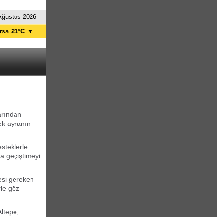
Ağustos 2026
rsa
21°C
▼
tanbul
23°C
nkara
19°C
arından
ek ayranın
.
esteklerle
a geçiştimeyi
esi gereken
rle göz
Altepe,