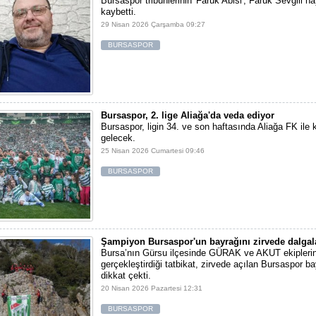
Bursaspor tribünlerinin 'Faruk Abisi', Faruk Sevgili ha
kaybetti.
29 Nisan 2026 Çarşamba 09:27
BURSASPOR
Bursaspor, 2. lige Aliağa'da veda ediyor
Bursaspor, ligin 34. ve son haftasında Aliağa FK ile 
gelecek.
25 Nisan 2026 Cumartesi 09:46
BURSASPOR
Şampiyon Bursaspor'un bayrağını zirvede dalgala
Bursa’nın Gürsu ilçesinde GÜRAK ve AKUT ekiplerin
gerçekleştirdiği tatbikat, zirvede açılan Bursaspor ba
dikkat çekti.
20 Nisan 2026 Pazartesi 12:31
BURSASPOR