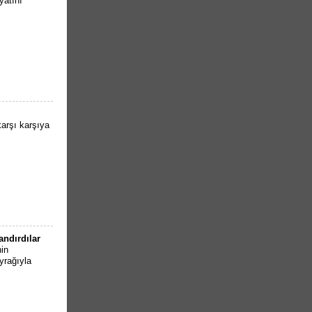
yatını
karşı karşıya
ndırdılar
in
yrağıyla