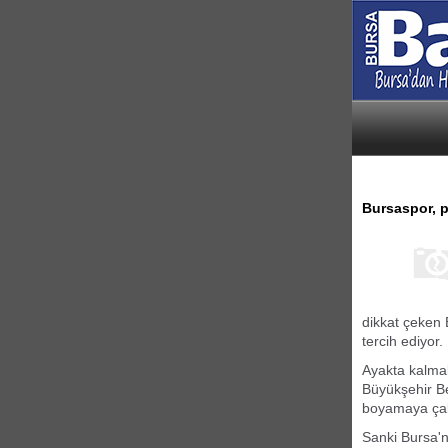
Bursaspor, p
dikkat çeken 
tercih ediyor.
Ayakta kalma
Büyükşehir Be
boyamaya çal
Sanki Bursa'n