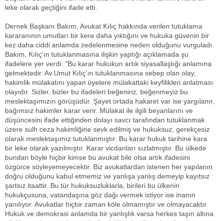
leke olarak geçtiğini ifade etti.
Dernek Başkanı Bakım, Avukat Kılıç hakkında verilen tutuklama
kararanının umutları bir kere daha yıktığını ve hukuka güvenin bir
kez daha ciddi anlamda zedelenmesine neden olduğunu vurguladı.
Bakım, Kılıç'ın tutuklanmasına ilişkin yaptığı açıklamada şu
ifadelere yer verdi: "Bu karar hukukun artık siyasallaştığı anlamına
gelmektedir. Av.Umut Kılıç'ın tutuklanmasına sebep olan olay,
hakimlik mülakatını yapan üyelere mülakattaki keyfilikleri anlatması
olayıdır. Sizler, bizler bu ifadeleri beğeniriz, beğenmeyiz bu
meslektaşımızın görüşüdür. Şayet ortada hakaret var ise yargılanır,
bağımsız hakimler karar verir. Mülakat ile ilgili beyanlarını ve
düşüncesini ifade ettiğinden dolayı savcı tarafından tutuklanmak
üzere sulh ceza hakimliğine sevk edilmiş ve hukuksuz, gerekçesiz
olarak meslektaşımız tutuklanmıştır. Bu karar hukuk tarihine kara
bir leke olarak yazılmıştır. Karar vicdanları sızlatmıştır. Bu ülkede
bundan böyle hiçbir kimse bu avukat bile olsa artık ifadesini
özgürce söyleyemeyecektir. Biz avukatlardan istenen her yapılanın
doğru olduğunu kabul etmemiz ve yanlışa yanlış demeyip kayıtsız
şartsız itaattir. Bu tür hukuksuzluklarla, birileri bu ülkenin
hukukçusuna, vatandaşına göz dağı vermek istiyor ise inanın
yanılıyor. Avukatlar hiçbir zaman köle olmamıştır ve olmayacaktır.
Hukuk ve demokrasi anlamda bir yanlışlık varsa herkes taşın altına