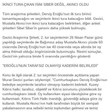
İKİNCİ TURA ÇIKAN İSİM SİBER DEĞİL, AKINCI OLDU
Tüm araştırma şirketleri, Derviş Eroğlu'nun ilk turu birinci
tamamlayacağını ve seçimlerin ikinci tura kalacağını bildi. Gezici,
Mustafa Akıncı'nın ikinci tura kalacağını belirtirken, diğer anket
şirketleri Sibel Siber'in şansını daha yüksek bulmuştu.
Gezici Araştırma Şirketi, 2. tur seçimlerinin 26 Nisan Pazar günü
yapıldığı seçimlerde de Bağımsız aday Mustafa Akıncı yüzde 60
civarında Derviş Eroğlu'nun ise 40 civarında veya altında bir oy
alma ihtimali olduğu öngörüsünde bulunmuştu. Resmi sonuçlar,
Gezici'nin yalnızca binde 5 oranında yanıldığını gösterdi.
"EROĞLU'NUN TARAFSIZ OLMAYIŞI KADERİNİ BELİRLEDİ"
Konu ile ilgili olarak 2. tur seçimleri öncesinde açıklama yapan
Murat Gezici şunları söylemişti: "Cumhurbaşkanı Derviş Eroğlu'nun
belediye seçimlerde tarafsız olmayışı kaderini belirledi. Kuzey
Kıbrıs halkı; tarafsız, objektif ve Kıbrıs sorununu çözebilecek bir
cumhurbaşkanı istedi. Oy kullanırken siyasi ideolojisine göre oy
kullanmadı, Kıbrıs Türk Halkı inandığı, güvendiği adaya göre oy
kullandı. Mustafa Akıncı'nın halk tarafından büyük bir sempati
yakalamasının ana sebebi temiz toplumdan gelmesi ve temiz